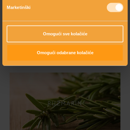
Marketinški
PAPRIKA CRVENA
Omogući sve kolačiće
Omogući odabrane kolačiće
RUŽMARIN