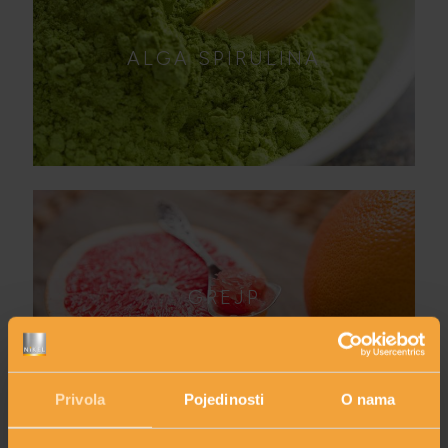
ALGA SPIRULINA
GREJP
Privola
Pojedinosti
O nama