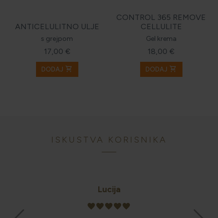
CONTROL 365 REMOVE
ANTICELULITNO ULJE
CELLULITE
s grejpom
Gel krema
17,00 €
18,00 €
shopping_cart
shopping_cart
DODAJ
DODAJ
ISKUSTVA KORISNIKA
Lucija
favorite
favorite
favorite
favorite
favorite
vljena!