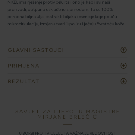
NiKEL ima rješenje protiv celulita i ono je, kao i svi naši
proizvodi, potpuno usklađeno s prirodom. To su 100%
prirodna biljna ulja, ekstrakti biljaka i esencije koje potiču
mikrocirkulaciju, izmjenu tvari i lipolizu i jačaju čvrstoću kože.
add_circle
GLAVNI SASTOJCI
add_circle
PRIMJENA
add_circle
REZULTAT
SAVJET ZA LJEPOTU MAGISTRE
MIRJANE BRLEČIĆ
U BORBI PROTIV CELULITA VAŽNA JE REDOVITOST