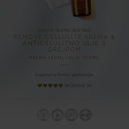
HOLISTIČKA NJEGA KOŽE
ČVRSTO. GLATKO. BLISTAVO.
REMOVE CELLULITE KREMA &
ZLATNI ELIKSIR MEDITERANA: ZAŠTO NAŠA KOŽA
ANTICELULITNO ULJE S
OBOŽAVA SMILJE?
GREJPOM
KREMA 150ML+ULJE 100ML
MORE, SUNCE I KLIMA: KAKO OBNOVITI KOŽU NAKON
DANA NA PLAŽI?
Dugoročno čvrsta i glatka koža.
favorite
favorite
favorite
favorite
favorite
RECENZIJE (8)
NJEGA TIJELA NAKON SUNČANJA: ZAŠTO NE BISMO
TREBALI ZABORAVITI KOŽU ISPOD VRATA?