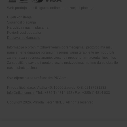
Web prodaja koristi sigurnu online autorizaciju i plaćanje
Uvjeti korištenja
Sigurnost plaćanja
Narudžba i načini plaćanja
Povjerljivost podataka
Dostava i reklamacije
Informacije o brojnim zdravstvenim poremećajima i proizvodima nisu
namijenjene dijagnosticiranju niti propisivanju terapije te ne mogu biti
zamjena za stručnost, znanje, vještinu i procjenu farmaceuta i liječnika.
Za specifične savjete i upute u vezi s proizvodima, molimo da se obratite
našim stručnjacima.
Sve cijene su sa uračunatim PDV-om.
Priroda liječi d.o.o. Vlaška 40, 10000 Zagreb, OIB: 62187931232
info@nikel.com.hr
/ Tel.: +385(1) 4814 152 / Fax: +385(1) 4814 033
Copyright 2026. Priroda liječi / NIKEL. All rights reserved.