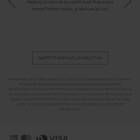
Najbolji proizvodi za celulit ikad! Preporuka
Ulje i 
 koža je
svima! Prefino mirišu, a tekstura je top!
Celul
ećaj!
NAPIŠITE NAM SVOJA ISKUSTVA
NAPOMENA: NE UTVRĐUJEMO JESU LI RECENZENTI STVARNO KUPILI ILI KORISTILI
PROIZVODE. KOMENTARI KUPACA ODRAŽAVAJU NJIHOVU SLOBODU
IZRAŽAVANJA I PRAVO NA INFORMIRANJE, POMAŽUĆI OSTALIM POTROŠAČIMA DA
SE UPOZNAJU S KARAKTERISTIKAMA, PREDNOSTIMA I MANAMA PROIZVODA PRIJE
KUPNJE. SLJEDEĆE RECENZIJE SU ISKLJUČIVO MIŠLJENJA AUTORA, A "PRIRODA
LIJEĆI" NE SNOSI ODGOVORNOST ZA NJIHOV SADRŽAJ NITI ZA TOČNOST
INFORMACIJA.