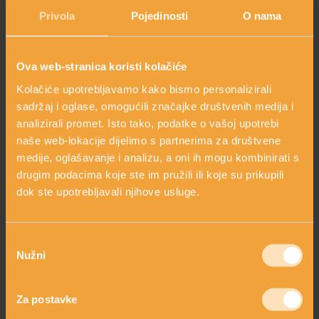
Privola
Pojedinosti
O nama
HOLISTIČKA NJEGA KOŽE
Ova web-stranica koristi kolačiće
Kolačiće upotrebljavamo kako bismo personalizirali
ZLATNI ELIKSIR MEDITERANA: ZAŠTO NAŠA KOŽA
sadržaj i oglase, omogućili značajke društvenih medija i
OBOŽAVA SMILJE?
analizirali promet. Isto tako, podatke o vašoj upotrebi
BALZAM POSLIJE
naše web-lokacije dijelimo s partnerima za društvene
BRIJANJA
medije, oglašavanje i analizu, a oni ih mogu kombinirati s
MORE, SUNCE I KLIMA: KAKO OBNOVITI KOŽU NAKON
DANA NA PLAŽI?
19,00 €
drugim podacima koje ste im pružili ili koje su prikupili
dok ste upotrebljavali njihove usluge.
shopping_cart
DODAJ
NJEGA TIJELA NAKON SUNČANJA: ZAŠTO NE BISMO
TREBALI ZABORAVITI KOŽU ISPOD VRATA?
Odabir
Nužni
Fosfolipidi i sfingolipidi su najvažniji strukturalni elementi
pristanka
stanične lipidne barijere – površinskog zaštitnog sloja kože.
Dokazano je da njihova lokalna primjena u vrlo kratkom
Za postavke
vremenu dovodi do obnove oštećene lipidne barijeru stanica