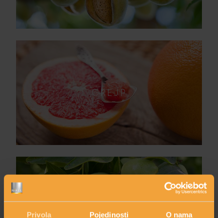
GREJP
JOJOBA
Privola
Pojedinosti
O nama