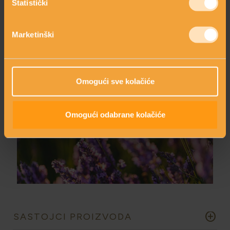
Statistički
VITAMIN E
Marketinški
Omogući sve kolačiće
Omogući odabrane kolačiće
LAVANDA
add_circle
SASTOJCI PROIZVODA