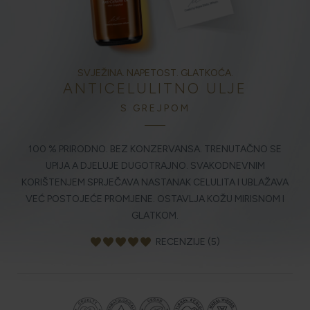
HOLISTIČKA NJEGA KOŽE
SVJEŽINA. NAPETOST. GLATKOĆA.
ANTICELULITNO ULJE
ZLATNI ELIKSIR MEDITERANA: ZAŠTO NAŠA KOŽA
OBOŽAVA SMILJE?
S GREJPOM
100 % PRIRODNO. BEZ KONZERVANSA. TRENUTAČNO SE
MORE, SUNCE I KLIMA: KAKO OBNOVITI KOŽU NAKON
UPIJA A DJELUJE DUGOTRAJNO. SVAKODNEVNIM
DANA NA PLAŽI?
KORIŠTENJEM SPRJEČAVA NASTANAK CELULITA I UBLAŽAVA
VEĆ POSTOJEĆE PROMJENE. OSTAVLJA KOŽU MIRISNOM I
GLATKOM.
NJEGA TIJELA NAKON SUNČANJA: ZAŠTO NE BISMO
TREBALI ZABORAVITI KOŽU ISPOD VRATA?
favorite
favorite
favorite
favorite
favorite
RECENZIJE (5)