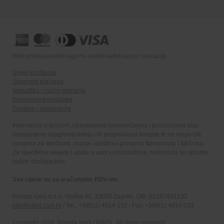
Web prodaja koristi sigurnu online autorizaciju i plaćanje
Uvjeti korištenja
Sigurnost plaćanja
Narudžba i načini plaćanja
Povjerljivost podataka
Dostava i reklamacije
Informacije o brojnim zdravstvenim poremećajima i proizvodima nisu
namijenjene dijagnosticiranju niti propisivanju terapije te ne mogu biti
zamjena za stručnost, znanje, vještinu i procjenu farmaceuta i liječnika.
Za specifične savjete i upute u vezi s proizvodima, molimo da se obratite
našim stručnjacima.
Sve cijene su sa uračunatim PDV-om.
Priroda liječi d.o.o. Vlaška 40, 10000 Zagreb, OIB: 62187931232
info@nikel.com.hr
/ Tel.: +385(1) 4814 152 / Fax: +385(1) 4814 033
Copyright 2026. Priroda liječi / NIKEL. All rights reserved.