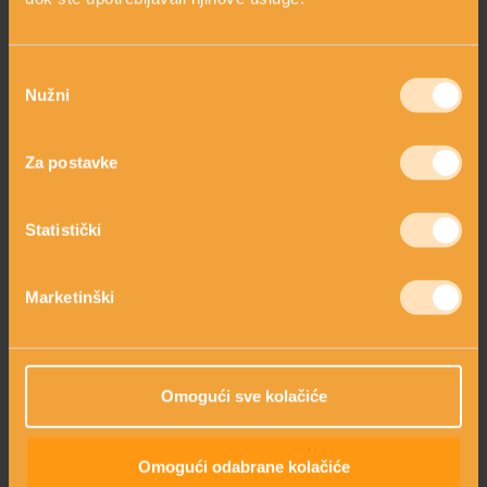
Odabir
OVAJ SASTOJAK SADRŽE SLJEDEĆI
PROIZVODI
Nužni
pristanka
Za postavke
Statistički
Marketinški
Omogući sve kolačiće
SET PROTIV CELULITA
CONTROL 365 REMOVE
CELLULITE
Krema 150ml+Ulje
Gel krema
100ml
Omogući odabrane kolačiće
18,00 €
28,00 €
35,00 €