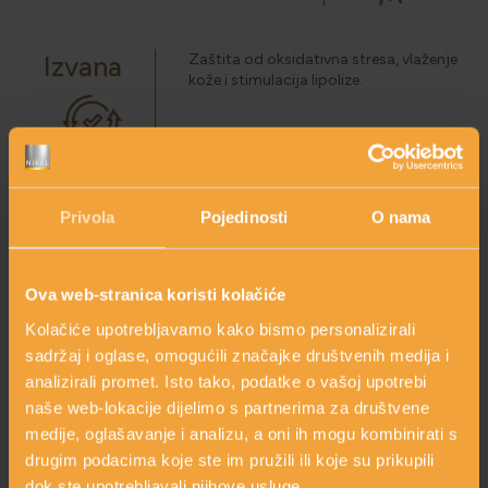
HOLISTIČKA NJEGA KOŽE
Izvana
Zaštita od oksidativna stresa, vlaženje
kože i stimulacija lipolize.
ZLATNI ELIKSIR MEDITERANA: ZAŠTO NAŠA KOŽA
OBOŽAVA SMILJE?
Privola
Pojedinosti
O nama
MORE, SUNCE I KLIMA: KAKO OBNOVITI KOŽU NAKON
DANA NA PLAŽI?
arrow_circle_right
Povijest spiruline
Ova web-stranica koristi kolačiće
arrow_circle_right
Bogatstvo vrijednih sastojaka
Kolačiće upotrebljavamo kako bismo personalizirali
NJEGA TIJELA NAKON SUNČANJA: ZAŠTO NE BISMO
sadržaj i oglase, omogućili značajke društvenih medija i
TREBALI ZABORAVITI KOŽU ISPOD VRATA?
arrow_circle_right
Visoko hranjiva namirnica
analizirali promet. Isto tako, podatke o vašoj upotrebi
naše web-lokacije dijelimo s partnerima za društvene
arrow_circle_right
Uloga algi u tretiranju kožnih problema
medije, oglašavanje i analizu, a oni ih mogu kombinirati s
drugim podacima koje ste im pružili ili koje su prikupili
arrow_circle_right
Zaključak
dok ste upotrebljavali njihove usluge.