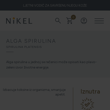
LJETNI VODIČ ZA SAVRŠENU NJEGU KOŽE
0
search
shopping_cart
account_circle
Koje su to ljekovitosti smilja i kako smilje djeluje na lice i prve
bore
ALGA SPIRULINA
SPIRULINA PLATENSIS
ŽELITE LI BLISTAVU KOŽU PODARITE JOJ SMILJE
Alga spirulina u jednoj se rečenici može opisati kao plavo-
zeleni izvor životne energije.
NIKEL HEROJ PRIRODE
Izbacuje toksine iz organizma, smanjuje
Iznutra
apetit.
5 ZNAKOVA DA JE KOŽA DEHIDRIRANA (I KAKO JOJ
VRATITI SVJEŽINU)