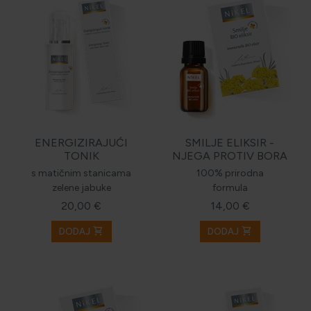
ENERGIZIRAJUĆI
SMILJE ELIKSIR -
TONIK
NJEGA PROTIV BORA
s matičnim stanicama
100% prirodna
zelene jabuke
formula
20,00 €
14,00 €
shopping_cart
shopping_cart
DODAJ
DODAJ