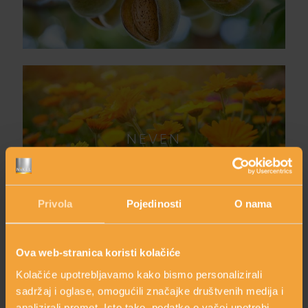
NEVEN
Privola
Pojedinosti
O nama
Ova web-stranica koristi kolačiće
Kolačiće upotrebljavamo kako bismo personalizirali
sadržaj i oglase, omogućili značajke društvenih medija i
SUNCOKRET
analizirali promet. Isto tako, podatke o vašoj upotrebi