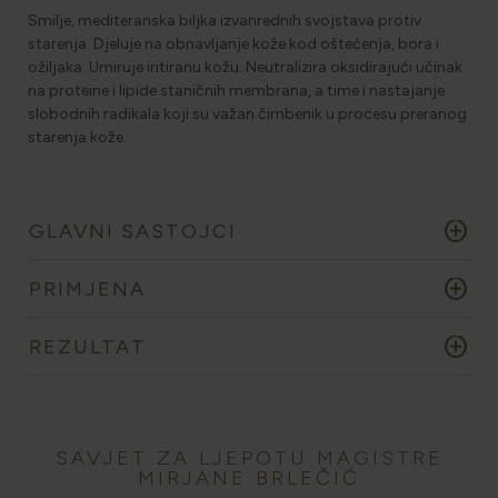
Smilje, mediteranska biljka izvanrednih svojstava protiv
starenja. Djeluje na obnavljanje kože kod oštećenja, bora i
ožiljaka. Umiruje iritiranu kožu. Neutralizira oksidirajući učinak
na proteine i lipide staničnih membrana, a time i nastajanje
slobodnih radikala koji su važan čimbenik u procesu preranog
starenja kože.
add_circle
GLAVNI SASTOJCI
add_circle
PRIMJENA
add_circle
REZULTAT
SAVJET ZA LJEPOTU MAGISTRE
MIRJANE BRLEČIĆ