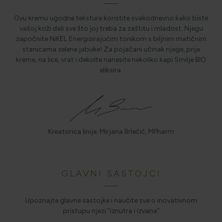
Ovu kremu ugodne teksture koristite svakodnevno kako biste
vašoj koži dali sve što joj treba za zaštitu i mladost. Njegu
započnite NiKEL Energizirajućim tonikom s biljnim matičnim
stanicama zelene jabuke! Za pojačani učinak njege, prije
kreme, na lice, vrat i dekolte nanesite nekoliko kapi Smilje BIO
eliksira.
Kreatorica linije: Mirjana Brlečić, MPharm
GLAVNI SASTOJCI
Upoznajte glavne sastojke i naučite sve o inovativnom
pristupu njezi “iznutra i izvana”