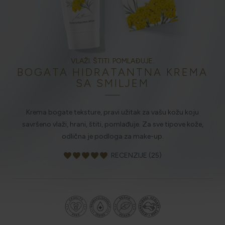
HOLISTIČKA NJEGA KOŽE
VLAŽI. ŠTITI. POMLAĐUJE.
ZLATNI ELIKSIR MEDITERANA: ZAŠTO NAŠA KOŽA
BOGATA HIDRATANTNA KREMA
OBOŽAVA SMILJE?
SA SMILJEM
Krema bogate teksture, pravi užitak za vašu kožu koju
MORE, SUNCE I KLIMA: KAKO OBNOVITI KOŽU NAKON
DANA NA PLAŽI?
savršeno vlaži, hrani, štiti, pomlađuje. Za sve tipove kože,
odlična je podloga za make-up.
favorite
favorite
favorite
favorite
favorite
RECENZIJE (25)
NJEGA TIJELA NAKON SUNČANJA: ZAŠTO NE BISMO
TREBALI ZABORAVITI KOŽU ISPOD VRATA?