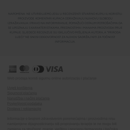
NAPOMENA: NE UTVRĐUJEMO JESU LI RECENZENTI STVARNO KUPILI ILI KORISTILI
PROIZVODE. KOMENTARI KUPACA ODRAŽAVAJU NJIHOVU SLOBODU
IZRAŽAVANJA I PRAVO NA INFORMIRANJE, POMAŽUĆI OSTALIM POTROŠAČIMA DA
SE UPOZNAJU S KARAKTERISTIKAMA, PREDNOSTIMA I MANAMA PROIZVODA PRIJE
KUPNJE. SLJEDEĆE RECENZIJE SU ISKLJUČIVO MIŠLJENJA AUTORA, A "PRIRODA
LIJEĆI" NE SNOSI ODGOVORNOST ZA NJIHOV SADRŽAJ NITI ZA TOČNOST
INFORMACIJA.
Web prodaja koristi sigurnu online autorizaciju i plaćanje
Uvjeti korištenja
Sigurnost plaćanja
Narudžba i načini plaćanja
Povjerljivost podataka
Dostava i reklamacije
Informacije o brojnim zdravstvenim poremećajima i proizvodima nisu
namijenjene dijagnosticiranju niti propisivanju terapije te ne mogu biti
zamjena za stručnost, znanje, vještinu i procjenu farmaceuta i liječnika.