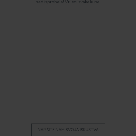
sad isprobala! Vrijedi svake kune.
naj masni
li sam ju
m noćurka
no važnija
. :P Krema
stavlja
asti miris
anošenja
m lice je
 tragova
ojom kapi
ešenje za
akođer je
eba za
 kune ;)
NAPIŠITE NAM SVOJA ISKUSTVA