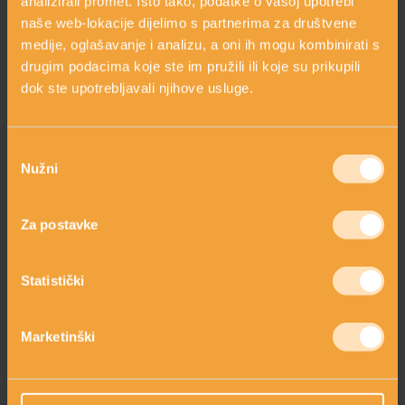
analizirali promet. Isto tako, podatke o vašoj upotrebi
naše web-lokacije dijelimo s partnerima za društvene
Koja je preporučena dnevna doza unosa
arrow_circle_right
medije, oglašavanje i analizu, a oni ih mogu kombinirati s
bioflavonoida?
drugim podacima koje ste im pružili ili koje su prikupili
arrow_circle_right
Tko treba konzumirati bioflavonoide?
dok ste upotrebljavali njihove usluge.
arrow_circle_right
Bioflavonoidi u kozmetici
Odabir
arrow_circle_right
Nužni
Zaključak
pristanka
Za postavke
OVAJ SASTOJAK SADRŽE SLJEDEĆI
PROIZVODI
Statistički
Marketinški