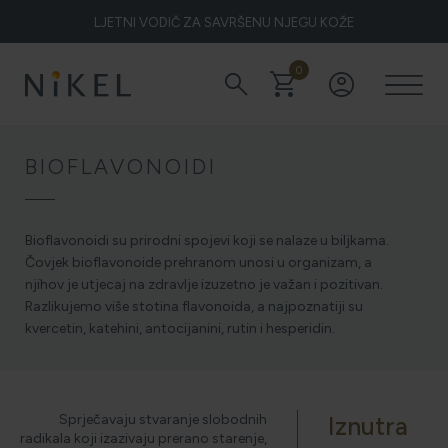
LJETNI VODIČ ZA SAVRŠENU NJEGU KOŽE
0
search
shopping_cart
account_circle
Koje su to ljekovitosti smilja i kako smilje djeluje na lice i prve
bore
BIOFLAVONOIDI
ŽELITE LI BLISTAVU KOŽU PODARITE JOJ SMILJE
Bioflavonoidi su prirodni spojevi koji se nalaze u biljkama.
Čovjek bioflavonoide prehranom unosi u organizam, a
njihov je utjecaj na zdravlje izuzetno je važan i pozitivan.
NIKEL HEROJ PRIRODE
Razlikujemo više stotina flavonoida, a najpoznatiji su
kvercetin, katehini, antocijanini, rutin i hesperidin.
5 ZNAKOVA DA JE KOŽA DEHIDRIRANA (I KAKO JOJ
VRATITI SVJEŽINU)
Sprječavaju stvaranje slobodnih
Iznutra
radikala koji izazivaju prerano starenje,