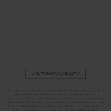
NAPIŠITE NAM SVOJA ISKUSTVA
NAPOMENA: NE UTVRĐUJEMO JESU LI RECENZENTI STVARNO KUPILI ILI KORISTILI
PROIZVODE. KOMENTARI KUPACA ODRAŽAVAJU NJIHOVU SLOBODU
IZRAŽAVANJA I PRAVO NA INFORMIRANJE, POMAŽUĆI OSTALIM POTROŠAČIMA DA
SE UPOZNAJU S KARAKTERISTIKAMA, PREDNOSTIMA I MANAMA PROIZVODA PRIJE
KUPNJE. SLJEDEĆE RECENZIJE SU ISKLJUČIVO MIŠLJENJA AUTORA, A "PRIRODA
LIJEĆI" NE SNOSI ODGOVORNOST ZA NJIHOV SADRŽAJ NITI ZA TOČNOST