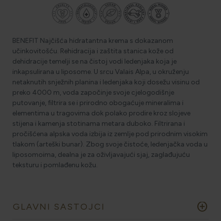
BENEFIT Najčišća hidratantna krema s dokazanom
učinkovitošću. Rehidracija i zaštita stanica kože od
dehidracije temelji se na čistoj vodi ledenjaka koja je
inkapsulirana u liposome. U srcu Valais Alpa, u okruženju
netaknutih snježnih planina i ledenjaka koji dosežu visinu od
preko 4000 m, voda započinje svoje cjelogodišnje
putovanje, filtrira se i prirodno obogaćuje mineralima i
elementima u tragovima dok polako prodire kroz slojeve
stijena i kamenja stotinama metara duboko. Filtrirana i
pročišćena alpska voda izbija iz zemlje pod prirodnim visokim
tlakom (arteški bunar). Zbog svoje čistoće, ledenjačka voda u
liposomoima, dealna je za oživljavajući sjaj, zaglađujuću
teksturu i pomlađenu kožu.
add_circle
GLAVNI SASTOJCI