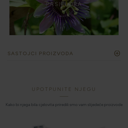
PASIFLORA
add_circle
SASTOJCI PROIZVODA
UPOTPUNITE NJEGU
Kako bi njega bila cjelovita priredili smo vam slijedeće proizvode