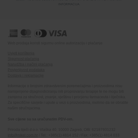
INFORMACIJA.
Web prodaja koristi sigurnu online autorizaciju i plaćanje
Uvjeti korištenja
Sigurnost plaćanja
Narudžba i načini plaćanja
Povjerljivost podataka
Dostava i reklamacije
Informacije o brojnim zdravstvenim poremećajima i proizvodima nisu
namijenjene dijagnosticiranju niti propisivanju terapije te ne mogu biti
zamjena za stručnost, znanje, vještinu i procjenu farmaceuta i liječnika.
Za specifične savjete i upute u vezi s proizvodima, molimo da se obratite
našim stručnjacima.
Sve cijene su sa uračunatim PDV-om.
Priroda liječi d.o.o. Vlaška 40, 10000 Zagreb, OIB: 62187931232
info@nikel.com.hr
/ Tel.: +385(1) 4814 152 / Fax: +385(1) 4814 033