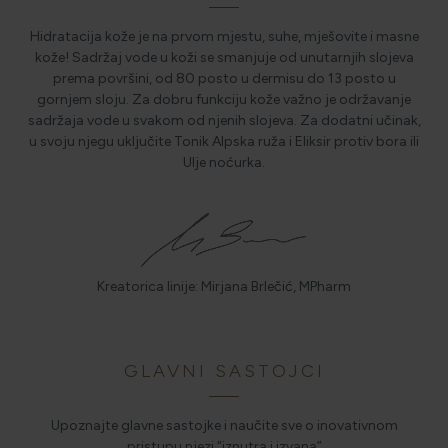
Hidratacija kože je na prvom mjestu, suhe, mješovite i masne
kože! Sadržaj vode u koži se smanjuje od unutarnjih slojeva
prema površini, od 80 posto u dermisu do 13 posto u
gornjem sloju. Za dobru funkciju kože važno je održavanje
sadržaja vode u svakom od njenih slojeva. Za dodatni učinak,
u svoju njegu uključite Tonik Alpska ruža i Eliksir protiv bora ili
Ulje noćurka.
Kreatorica linije: Mirjana Brlečić, MPharm
GLAVNI SASTOJCI
Upoznajte glavne sastojke i naučite sve o inovativnom
pristupu njezi “iznutra i izvana”