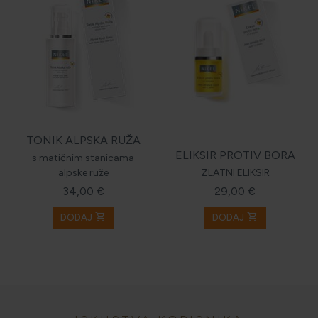
TONIK ALPSKA RUŽA
ELIKSIR PROTIV BORA
s matičnim stanicama
alpske ruže
ZLATNI ELIKSIR
34,00 €
29,00 €
shopping_cart
shopping_cart
DODAJ
DODAJ