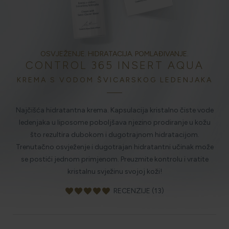
HOLISTIČKA NJEGA KOŽE
OSVJEŽENJE. HIDRATACIJA. POMLAĐIVANJE.
CONTROL 365 INSERT AQUA
ZLATNI ELIKSIR MEDITERANA: ZAŠTO NAŠA KOŽA
OBOŽAVA SMILJE?
KREMA S VODOM ŠVICARSKOG LEDENJAKA
Najčišća hidratantna krema. Kapsulacija kristalno čiste vode
MORE, SUNCE I KLIMA: KAKO OBNOVITI KOŽU NAKON
ledenjaka u liposome poboljšava njezino prodiranje u kožu
DANA NA PLAŽI?
što rezultira dubokom i dugotrajnom hidratacijom.
Trenutačno osvježenje i dugotrajan hidratantni učinak može
se postići jednom primjenom. Preuzmite kontrolu i vratite
NJEGA TIJELA NAKON SUNČANJA: ZAŠTO NE BISMO
TREBALI ZABORAVITI KOŽU ISPOD VRATA?
kristalnu svježinu svojoj koži!
favorite
favorite
favorite
favorite
favorite
RECENZIJE (13)