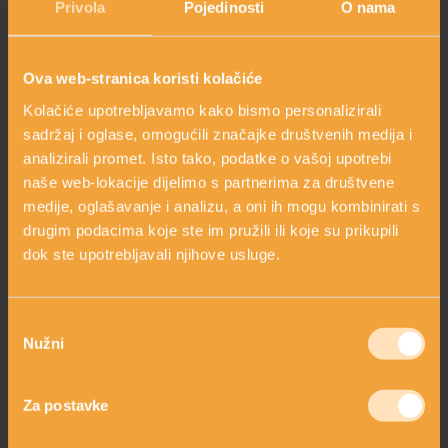
Privola
Pojedinosti
O nama
Ova web-stranica koristi kolačiće
Kolačiće upotrebljavamo kako bismo personalizirali
sadržaj i oglase, omogućili značajke društvenih medija i
analizirali promet. Isto tako, podatke o vašoj upotrebi
VODA ŠVICARSKIH
naše web-lokacije dijelimo s partnerima za društvene
LEDENJAKA
medije, oglašavanje i analizu, a oni ih mogu kombinirati s
drugim podacima koje ste im pružili ili koje su prikupili
dok ste upotrebljavali njihove usluge.
Odabir
Nužni
pristanka
Za postavke
LIPOSOMI