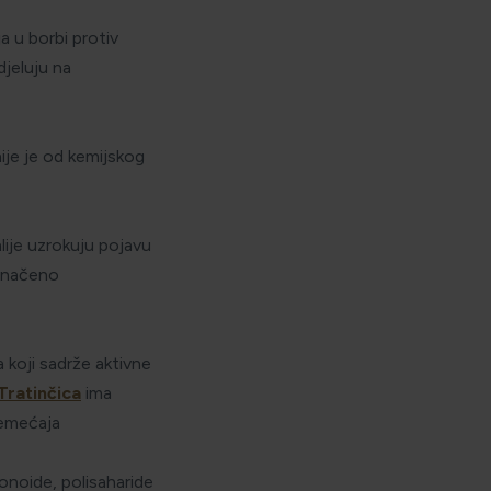
a u borbi protiv
djeluju na
nije je od kemijskog
lije uzrokuju pojavu
ednačeno
 koji sadrže aktivne
Tratinčica
ima
remećaja
onoide, polisaharide