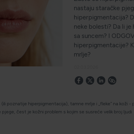
nastaju staračke pje
hiperpigmentacija? D
neke bolesti? Da li j
sa suncem? I ODGOVO
hiperpigmentacije? K
mrlje?
02.03.2026
li poznatije hiperpigmentacija), tamne mrlje i „fleke“ na koži -
e pjege, čest je kožni problem s kojim se susreće velik broj ljudi