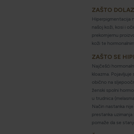
ZAŠTO DOLAZ
Hiperpigmentacija n
našoj koži, kosi i o
prekomjernu proizvo
koži te hormonalnim
ZAŠTO SE HI
Najčešći hormonalni
kloazma. Pojavljuje
obično na sljepoočni
ženski spolni hormo
u trudnica (melasma
Način nastanka nije
prestanka uzimanja 
pomaže da se stanj