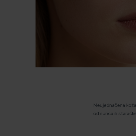
Neujednačena koža (i
od sunca ili staračk