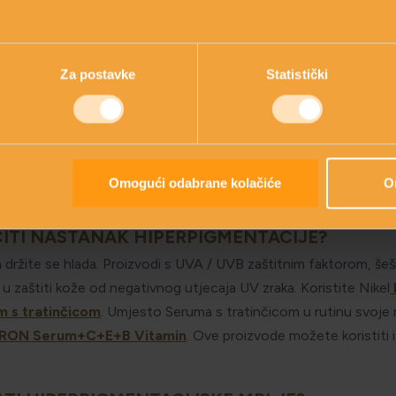
ERPIGMENTACIJA UVIJEK POVEZANA SA SUNC
je suncu glavni je uzrok hiperpigmentacije. Sunčeva svjetlost 
Za postavke
Statistički
Melanin djeluje kao prirodna zaštita kože od sunca štiteći je od
a koža izložena suncu dobiva preplanuli ten. Međutim, prekomj
j proces i izazvati hiperpigmentaciju. Jednom kad tamne mrlje 
i stanje, a staračke pjege, melazma i postupalne hiperpigmen
 Važno je zaštititi kožu od sučeva zračenja i to pogotovo onu ko
Omogući odabrane kolačiće
O
 nekim ozljedama.
ČITI NASTANAK HIPERPIGMENTACIJE?
 držite se hlada. Proizvodi s UVA / UVB zaštitnim faktorom, šeš
u zaštiti kože od negativnog utjecaja UV zraka. Koristite Nikel
 s tratinčicom
. Umjesto Seruma s tratinčicom u rutinu svoj
RON Serum+C+E+B Vitamin
. Ove proizvode možete koristiti i