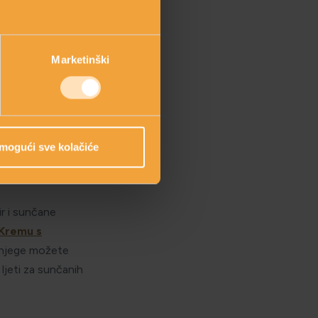
EM?
potiče proizvodnju
Marketinški
 štetnih UV
erno izlaganje suncu
nastanu, izlaganje
tacijske mrlje mogu
ja je imala
mogući sve kolačiće
ir i sunčane
Kremu s
e njege možete
 ljeti za sunčanih