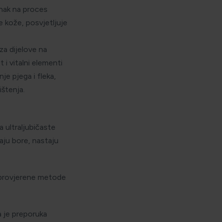
činak na proces
 kože, posvjetljuje
za dijelove na
 i vitalni elementi
je pjega i fleka,
ištenja.
 ultraljubičaste
aju bore, nastaju
u provjerene metode
a je preporuka