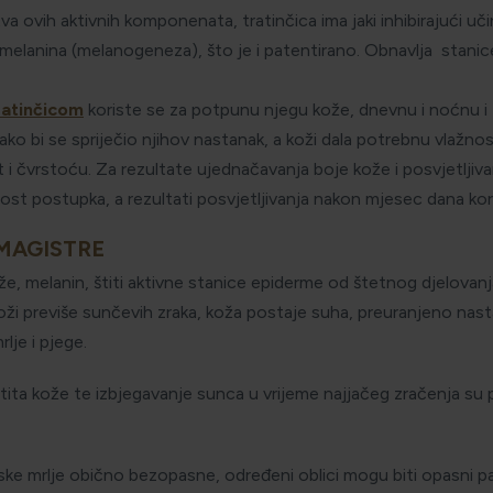
stva ovih aktivnih komponenata, tratinčica ima jaki inhibirajući u
melanina (melanogeneza), što je i patentirano. Obnavlja stanice
ratinčicom
koriste se za potpunu njegu kože, dnevnu i noćnu i 
o bi se spriječio njihov nastanak, a koži dala potrebnu vlažnost
 i čvrstoću. Za rezultate ujednačavanja boje kože i posvjetljivan
tost postupka, a rezultati posvjetljivanja nakon mjesec dana kor
 MAGISTRE
e, melanin, štiti aktivne stanice epiderme od štetnog djelovanja
koži previše sunčevih zraka, koža postaje suha, preuranjeno nast
lje i pjege.
štita kože te izbjegavanje sunca u vrijeme najjačeg zračenja s
ske mrlje obično bezopasne, određeni oblici mogu biti opasni p