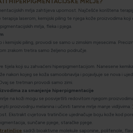
ATI HIPERPIGMENTACIJSKE MRLJE?
entacijskih mrlja zahtijeva upornost. Najčešće korištena terapij
 terapija laserom, kemijski piling te njega kože proizvodima koji 
pigmentacijskih mrlja, fleka i pjega.
om
o i kemijski piling, provodi se samo u zimskim mjesecima. Preciz
rskom zrakom tretira samo željeno područje.
ve tijela koji su zahvaćeni hiperpigmentacijom. Nanesene kemika
 kože nakon kojeg se koža samoobnavlja i pojavljuje se nova i uj
Ovaj se tretman provodi samo zimi.
izvodima za smanjenje hiperpigmentacije
rlje na koži mogu se posvijetliti redovitom njegom proizvodima
njiti proizvodnju melanina i učiniti tamne mrlje manje vidljivima.
ost. Ekstrakt cvjetova tratinčice ujednačuje boju kože kod po
pigmentacija, sunčane pjege, staračke pjege.
tratinčice
sadrži bioaktivne molekule saponine, polifenole, flav