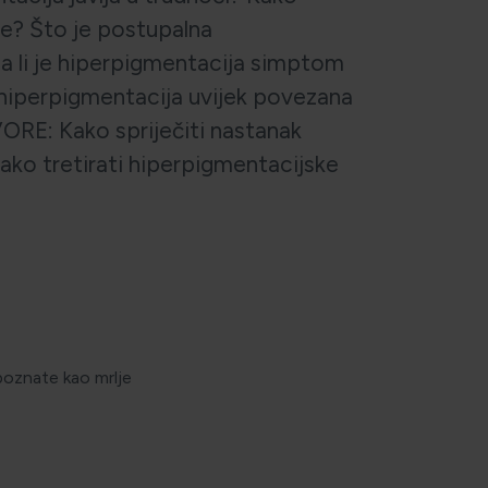
ge? Što je postupalna
a li je hiperpigmentacija simptom
e hiperpigmentacija uvijek povezana
RE: Kako spriječiti nastanak
ako tretirati hiperpigmentacijske
 poznate kao mrlje