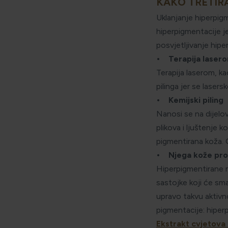
KAKO TRETIR
Uklanjanje hiperpigm
hiperpigmentacije je
posvjetljivanje hiper
• Terapija laser
Terapija laserom, ka
pilinga jer se lase
• Kemijski piling
Nanosi se na dijelo
plikova i ljuštenje
pigmentirana koža. 
• Njega kože pro
Hiperpigmentirane m
sastojke koji će sma
upravo takvu aktivn
pigmentacije: hiper
Ekstrakt cvjetova 