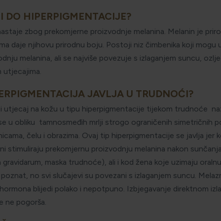
I DO HIPERPIGMENTACIJE?
astaje zbog prekomjerne proizvodnje melanina. Melanin je priro
čima daje njihovu prirodnu boju. Postoji niz čimbenika koji mogu 
dnju melanina, ali se najviše povezuje s izlaganjem suncu, ozl
 utjecajima.
PERPIGMENTACIJA JAVLJA U TRUDNOĆI?
 utjecaj na kožu u tipu hiperpigmentacije tijekom trudnoće na
 se u obliku tamnosmeđih mrlji strogo ograničenih simetričnih po
cama, čelu i obrazima. Ovaj tip hiperpigmentacije se javlja jer 
ni stimuliraju prekomjernu proizvodnju melanina nakon sunčanja
 gravidarum, maska trudnoće), ali i kod žena koje uzimaju oralnu
 poznat, no svi slučajevi su povezani s izlaganjem suncu. Melaz
hormona blijedi polako i nepotpuno. Izbjegavanje direktnom iz
e ne pogorša.