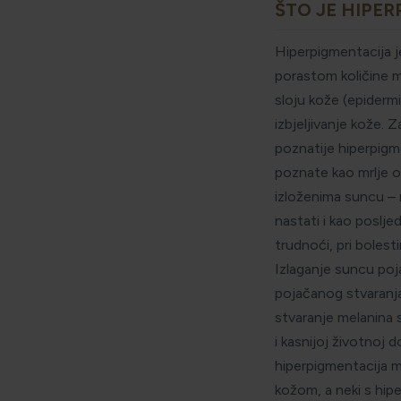
ŠTO JE HIPE
Hiperpigmentacija j
porastom količine 
sloju kože (epidermi
izbjeljivanje kože. 
poznatije hiperpigme
poznate kao mrlje od
izloženima suncu – r
nastati i kao poslje
trudnoći, pri bolest
Izlaganje suncu poj
pojačanog stvaranj
stvaranje melanina s
i kasnijoj životnoj 
hiperpigmentacija m
kožom, a neki s hipe