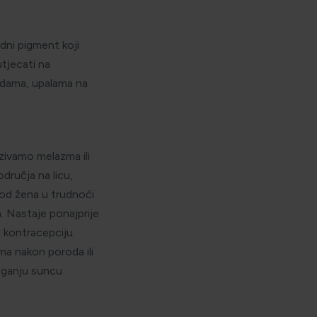
dni pigment koji
utjecati na
jedama, upalama na
zivamo melazma ili
dručja na licu,
kod žena u trudnoći
. Nastaje ponajprije
 kontracepciju.
ma nakon poroda ili
laganju suncu