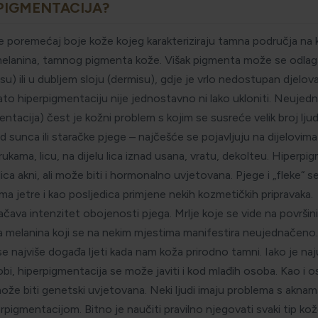
RPIGMENTACIJA?
e poremećaj boje kože kojeg karakteriziraju tamna područja na
melanina, tamnog pigmenta kože. Višak pigmenta može se odlag
su) ili u dubljem sloju (dermisu), gdje je vrlo nedostupan djelo
Zato hiperpigmentaciju nije jednostavno ni lako ukloniti. Neujedn
ntacija) čest je kožni problem s kojim se susreće velik broj ljud
 sunca ili staračke pjege – najčešće se pojavljuju na dijelovima t
ukama, licu, na dijelu lica iznad usana, vratu, dekolteu. Hiperp
dica akni, ali može biti i hormonalno uvjetovana. Pjege i „fleke“ s
ima jetre i kao posljedica primjene nekih kozmetičkih pripravaka.
ačava intenzitet obojenosti pjega. Mrlje koje se vide na površi
a melanina koji se na nekim mjestima manifestira neujednačeno
e najviše događa ljeti kada nam koža prirodno tamni. Iako je naj
dobi, hiperpigmentacija se može javiti i kod mlađih osoba. Kao i o
ože biti genetski uvjetovana. Neki ljudi imaju problema s aknama
rpigmentacijom. Bitno je naučiti pravilno njegovati svaki tip ko