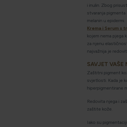
i inulin. Zbog prisu
stvaranja pigmenta 
melanin u epidermi.
Krema i Serum s t
kojem nema pjega kak
za njenu elastičnost
najvažnija je redovi
SAVJET VAŠE
Zaštitni pigment kož
svjetlosti. Kada je 
hiperpigmentirane mr
Redovita njega i za
zaštite kože.
Iako su pigmentacij