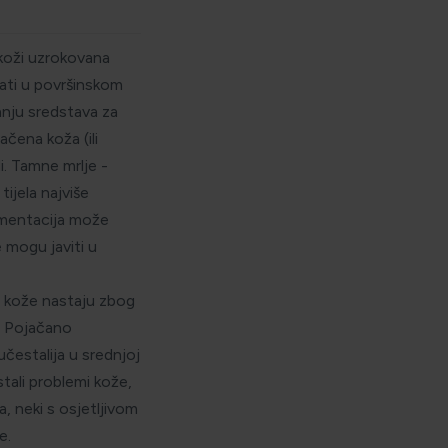
 koži uzrokovana
ati u površinskom
vanju sredstava za
ačena koža (ili
i. Tamne mrlje -
ijela najviše
igmentacija može
e mogu javiti u
ni kože nastaju zbog
. Pojačano
učestalija u srednjoj
stali problemi kože,
, neki s osjetljivom
že.