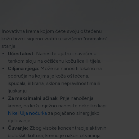
Inovativna krema kojom ćete svoju oštećenu
kožu brzo i sigurno vratiti u savršeno "normalno"
stanje.
Učestalost:
Nanesite ujutro i navečer u
tankom sloju na očišćenu kožu lica ili tijela.
Ciljana njega:
Može se nanositi lokalno na
područja na kojima je koža oštećena,
ispucala, iritirana, sklona nepravilnostima ili
ljuskanju.
Za maksimalni učinak
: Prije nanošenja
kreme, na kožu nježno nanesite nekoliko kapi
Nikel Ulja noćurka
za pojačano sinergijsko
djelovanje.
Čuvanje:
Zbog visoke koncentracije aktivnih
bioloških kultura, kremu je nakon otvaranja