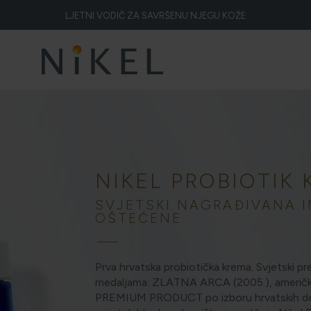
LJETNI VODIČ ZA SAVRŠENU NJEGU KOŽE
Koje su to ljekovitosti smilja i kako smilje djeluje na lice i prve bore
ŽELITE LI BLISTAVU KOŽU PODARITE JOJ SMILJE
NIKEL HEROJ PRIRODE
5 ZNAKOVA DA JE KOŽA DEHIDRIRANA (I KAKO JOJ VRATITI SVJEŽINU)
HOLISTIČKA NJEGA KOŽE
NIKEL PROBIOTIK
ZLATNI ELIKSIR MEDITERANA: ZAŠTO NAŠA KOŽA OBOŽAVA SMILJE?
SVJETSKI NAGRAĐIVANA 
OŠTEĆENE
MORE, SUNCE I KLIMA: KAKO OBNOVITI KOŽU NAKON DANA NA PLAŽI?
ELA NAKON SUNČANJA: ZAŠTO NE BISMO TREBALI ZABORAVITI KOŽU IS
Prva hrvatska probiotička krema. Svjetski p
medaljama: ZLATNA ARCA (2005.), američki
ŠTO JE CELULIT? KAKO SE RIJEŠITI CELULITA?
PREMIUM PRODUCT po izboru hrvatskih derm