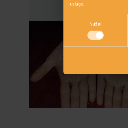
usluge.
Odabir
Nužni
pristanka