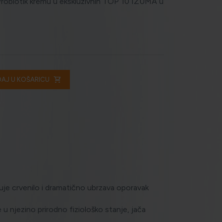
l Probiotik kremu u ekskluzivnih TOP 10 IZUMA u
shopping_cart
AJ U KOŠARICU
e crvenilo i dramatično ubrzava oporavak
u njezino prirodno fiziološko stanje, jača