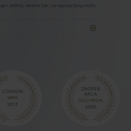
 i zaštita, idealna čak i za najosjetljiviju kožu.
add_circle
ZAGREB
LONDON
ARCA
WIIPA
GOLD MEDAL
2013
2005