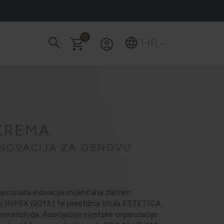
search
0
language
shopping_cart
account_circle
HR
keyboard_arrow_down
 KREMA
INOVACIJA ZA OBNOVU
POD VRATA?
repoznata inovacija ovjenčana zlatnim
 INPEX (2013.) te prestižna titula ESTETICA
atologa. Asocijacija svjetske organizacije