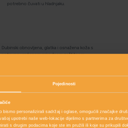
potrebno čuvati u hladnjaku.
Dubinski obnovljena, glatka i osnažena koža s
potpuno vraćenom prirodnom zaštitnom
barijerom bez iritacija.
Pojedinosti
ačiće
bismo personalizirali sadržaj i oglase, omogućili značajke društv
vašoj upotrebi naše web-lokacije dijelimo s partnerima za društv
rati s drugim podacima koje ste im pružili ili koje su prikupili do