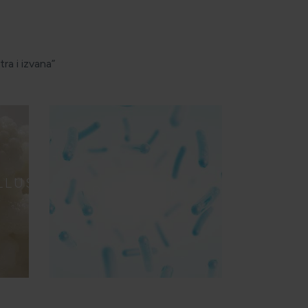
ra i izvana”
LLUS
PROBIOTIK