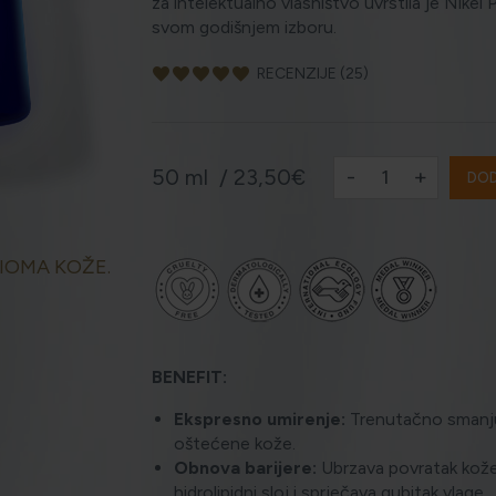
za intelektualno vlasništvo uvrstila je Nike
svom godišnjem izboru.
favorite
favorite
favorite
favorite
favorite
RECENZIJE (25)
-
+
50 ml /
23,50€
DOD
IOMA KOŽE.
BENEFIT:
Ekspresno umirenje:
Trenutačno smanjuj
oštećene kože.
Obnova barijere:
Ubrzava povratak kože 
hidrolipidni sloj i sprječava gubitak vlage.