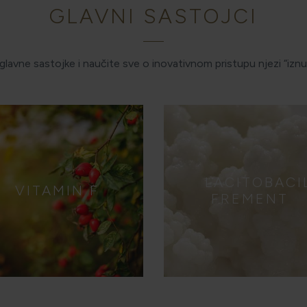
GLAVNI SASTOJCI
lavne sastojke i naučite sve o inovativnom pristupu njezi “iznut
LACITOBACI
VITAMIN F
FREMENT