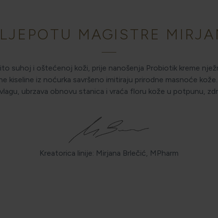
 LJEPOTU MAGISTRE MIRJA
ito suhoj i oštećenoj koži, prije nanošenja Probiotik kreme njež
 kiseline iz noćurka savršeno imitiraju prirodne masnoće kože. 
 vlagu, ubrzava obnovu stanica i vraća floru kože u potpunu, zd
Kreatorica linije: Mirjana Brlečić, MPharm