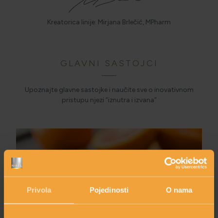
Kreatorica linije: Mirjana Brlečić, MPharm
GLAVNI SASTOJCI
Upoznajte glavne sastojke i naučite sve o inovativnom
pristupu njezi “iznutra i izvana”
NARANČA SLATKA
Privola
Pojedinosti
O nama