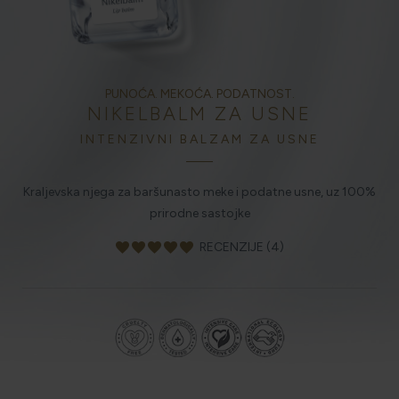
HOLISTIČKA NJEGA KOŽE
PUNOĆA. MEKOĆA. PODATNOST.
NIKELBALM ZA USNE
ZLATNI ELIKSIR MEDITERANA: ZAŠTO NAŠA KOŽA
OBOŽAVA SMILJE?
INTENZIVNI BALZAM ZA USNE
Kraljevska njega za baršunasto meke i podatne usne, uz 100%
MORE, SUNCE I KLIMA: KAKO OBNOVITI KOŽU NAKON
prirodne sastojke
DANA NA PLAŽI?
favorite
favorite
favorite
favorite
favorite
RECENZIJE (4)
NJEGA TIJELA NAKON SUNČANJA: ZAŠTO NE BISMO
TREBALI ZABORAVITI KOŽU ISPOD VRATA?