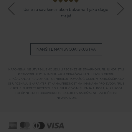
favorite
favorite
favorite
favorite
favorite
am nakon
Usne su savršene nakon balzama. I jako dugo
asan sjaj.
Najbolji! B
traje!
NAPIŠITE NAM SVOJA ISKUSTVA
NAPOMENA: NE UTVRĐUJEMO JESU LI RECENZENTI STVARNO KUPILI ILI KORISTILI
PROIZVODE. KOMENTARI KUPACA ODRAŽAVAJU NJIHOVU SLOBODU
IZRAŽAVANJA I PRAVO NA INFORMIRANJE, POMAŽUĆI OSTALIM POTROŠAČIMA DA
SE UPOZNAJU S KARAKTERISTIKAMA, PREDNOSTIMA I MANAMA PROIZVODA PRIJE
KUPNJE. SLJEDEĆE RECENZIJE SU ISKLJUČIVO MIŠLJENJA AUTORA, A "PRIRODA
LIJEĆI" NE SNOSI ODGOVORNOST ZA NJIHOV SADRŽAJ NITI ZA TOČNOST
INFORMACIJA.