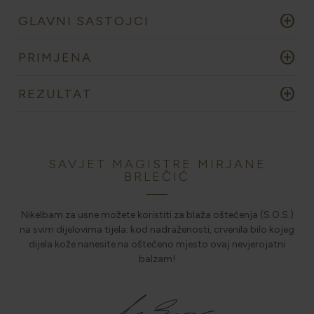
add_circle
GLAVNI SASTOJCI
add_circle
PRIMJENA
add_circle
REZULTAT
SAVJET MAGISTRE MIRJANE
BRLEČIĆ
Nikelbam za usne možete koristiti za blaža oštećenja (S.O.S.)
na svim dijelovima tijela: kod nadraženosti, crvenila bilo kojeg
dijela kože nanesite na oštećeno mjesto ovaj nevjerojatni
balzam!