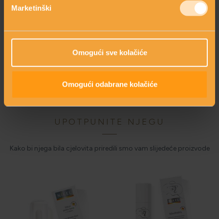
Marketinški
Omogući sve kolačiće
add_circle
SASTOJCI PROIZVODA
Omogući odabrane kolačiće
UPOTPUNITE NJEGU
Kako bi njega bila cjelovita priredili smo vam slijedeće proizvode