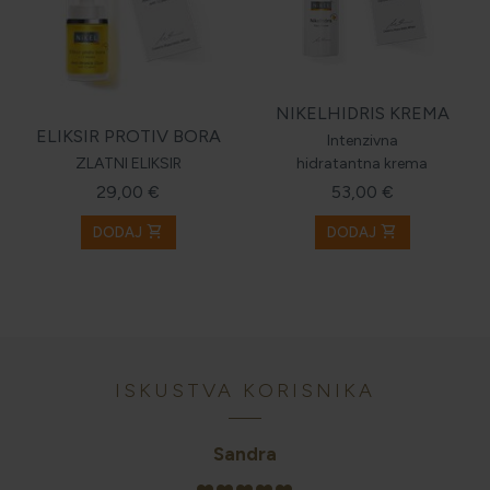
NIKELHIDRIS KREMA
ELIKSIR PROTIV BORA
Intenzivna
ZLATNI ELIKSIR
hidratantna krema
29,00 €
53,00 €
shopping_cart
shopping_cart
DODAJ
DODAJ
ISKUSTVA KORISNIKA
Sandra