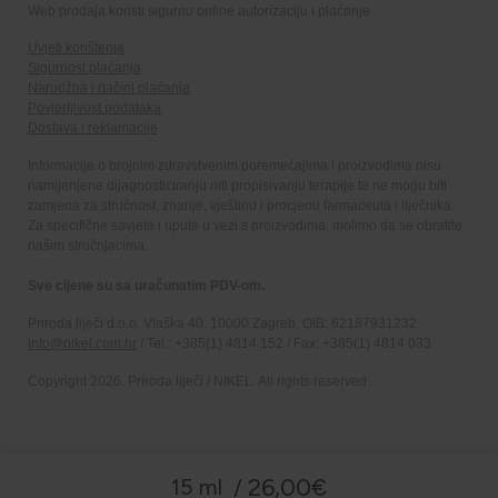
Web prodaja koristi sigurnu online autorizaciju i plaćanje
Uvjeti korištenja
Sigurnost plaćanja
Narudžba i načini plaćanja
Povjerljivost podataka
Dostava i reklamacije
Informacije o brojnim zdravstvenim poremećajima i proizvodima nisu
namijenjene dijagnosticiranju niti propisivanju terapije te ne mogu biti
zamjena za stručnost, znanje, vještinu i procjenu farmaceuta i liječnika.
Za specifične savjete i upute u vezi s proizvodima, molimo da se obratite
našim stručnjacima.
Sve cijene su sa uračunatim PDV-om.
Priroda liječi d.o.o. Vlaška 40, 10000 Zagreb, OIB: 62187931232
info@nikel.com.hr
/ Tel.: +385(1) 4814 152 / Fax: +385(1) 4814 033
Copyright 2026. Priroda liječi / NIKEL. All rights reserved.
26,00€
15 ml /