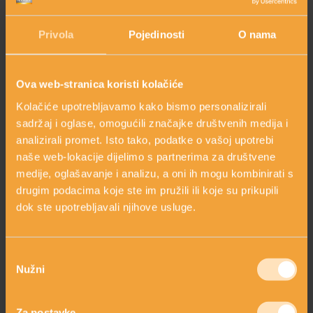
arrow_circle_right
Tajne linolne kiseline
Privola
Pojedinosti
O nama
arrow_circle_right
Čudesna masna kiselina
Ova web-stranica koristi kolačiće
arrow_circle_right
Koja je tajna linolenske kiseline
Kolačiće upotrebljavamo kako bismo personalizirali
arrow_circle_right
Zaključak
sadržaj i oglase, omogućili značajke društvenih medija i
analizirali promet. Isto tako, podatke o vašoj upotrebi
naše web-lokacije dijelimo s partnerima za društvene
medije, oglašavanje i analizu, a oni ih mogu kombinirati s
OVAJ SASTOJAK SADRŽE SLJEDEĆI
drugim podacima koje ste im pružili ili koje su prikupili
PROIZVODI
dok ste upotrebljavali njihove usluge.
Odabir
Nužni
pristanka
Za postavke