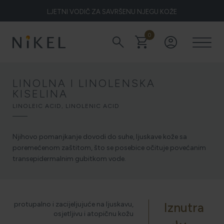
LJETNI VODIČ ZA SAVRŠENU NJEGU KOŽE
0
search
shopping_cart
account_circle
Koje su to ljekovitosti smilja i kako smilje djeluje na lice i prve
bore
LINOLNA I LINOLENSKA
KISELINA
ŽELITE LI BLISTAVU KOŽU PODARITE JOJ SMILJE
LINOLEIC ACID, LINOLENIC ACID
Njihovo pomanjkanje dovodi do suhe, ljuskave kože sa
poremećenom zaštitom, što se posebice očituje povećanim
NIKEL HEROJ PRIRODE
transepidermalnim gubitkom vode.
5 ZNAKOVA DA JE KOŽA DEHIDRIRANA (I KAKO JOJ
protupalno i zacijeljujuće na ljuskavu,
Iznutra
VRATITI SVJEŽINU)
osjetljivu i atopičnu kožu