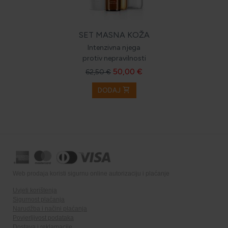
SET MASNA KOŽA
Intenzivna njega
protiv nepravilnosti
50,00 €
62,50 €
shopping_cart
DODAJ
Web prodaja koristi sigurnu online autorizaciju i plaćanje
Uvjeti korištenja
Sigurnost plaćanja
Narudžba i načini plaćanja
Povjerljivost podataka
Dostava i reklamacije