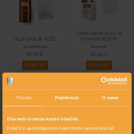
HYALURON+C+E+B
ULJE DIVLJE RUŽE
VITAMIN SERUM
za suhu kožu
booster
16,00 €
28,00 €
shopping_cart
shopping_cart
DODAJ
DODAJ
Privola
Pojedinosti
O nama
Ova web-stranica koristi kolačiće
Kolačiće upotrebljavamo kako bismo personalizirali