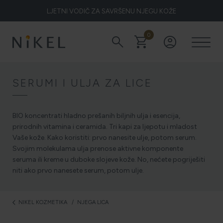
LJETNI VODIČ ZA SAVRŠENU NJEGU KOŽE
0
search
shopping_cart
account_circle
Koje su to ljekovitosti smilja i kako smilje djeluje na lice i prve
bore
SERUMI I ULJA ZA LICE
ŽELITE LI BLISTAVU KOŽU PODARITE JOJ SMILJE
BIO koncentrati hladno prešanih biljnih ulja i esencija,
prirodnih vitamina i ceramida. Tri kapi za ljepotu i mladost
Vaše kože. Kako koristiti: prvo nanesite ulje, potom serum.
Svojim molekulama ulja prenose aktivne komponente
NIKEL HEROJ PRIRODE
seruma ili kreme u duboke slojeve kože. No, nećete pogriješiti
niti ako prvo nanesete serum, potom ulje.
5 ZNAKOVA DA JE KOŽA DEHIDRIRANA (I KAKO JOJ
NIKEL KOZMETIKA
NJEGA LICA
arrow_back_ios
VRATITI SVJEŽINU)