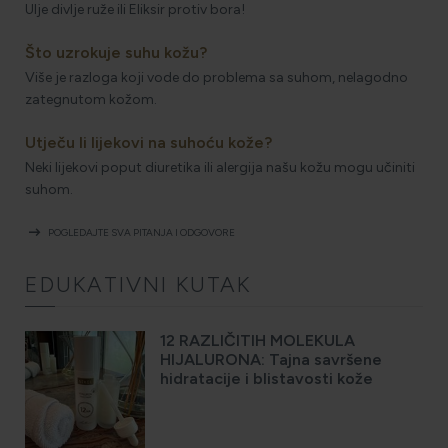
Ulje divlje ruže ili Eliksir protiv bora!
Što uzrokuje suhu kožu?
Više je razloga koji vode do problema sa suhom, nelagodno
zategnutom kožom.
Utječu li lijekovi na suhoću kože?
Neki lijekovi poput diuretika ili alergija našu kožu mogu učiniti
suhom.
arrow_right_alt
POGLEDAJTE SVA PITANJA I ODGOVORE
EDUKATIVNI KUTAK
12 RAZLIČITIH MOLEKULA
HIJALURONA: Tajna savršene
hidratacije i blistavosti kože