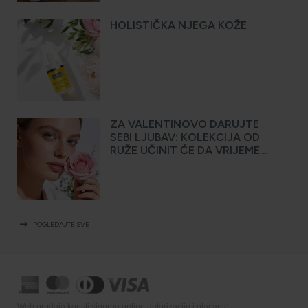
HOLISTIČKA NJEGA KOŽE
ZA VALENTINOVO DARUJTE
SEBI LJUBAV: KOLEKCIJA OD
RUŽE UČINIT ĆE DA VRIJEME
ZASTANE
arrow_right_alt
POGLEDAJTE SVE
Web prodaja koristi sigurnu online autorizaciju i plaćanje