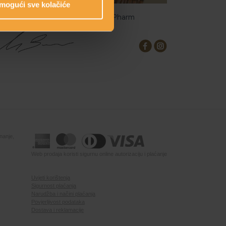
mogući sve kolačiće
eatorica linije: Mirjana Brlečić, MPharm
nanje,
Web prodaja koristi sigurnu online autorizaciju i plaćanje
Uvjeti korištenja
Sigurnost plaćanja
Narudžba i načini plaćanja
Povjerljivost podataka
Dostava i reklamacije