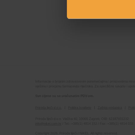
Informacije o brojnim zdravstvenim poremećajima i proizvodima nisu na
vještinu i procjenu farmaceuta i liječnika. Za specifične savjete i up
Sve cijene su sa uračunatim PDV-om.
Priroda liječi d.o.o.
Politika kvalitete
Zaštita podataka
Poli
Priroda liječi d.o.o. Vlaška 40, 10000 Zagreb, OIB: 62187931232
info@nikel.com.hr
/ Tel.: +385(1) 4814 152 / Fax: +385(1) 4814 033
Copyright 2026. Priroda liječi / NIKEL. All rights reserved.