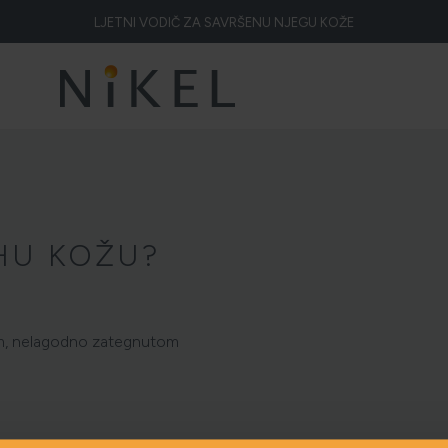
LJETNI VODIČ ZA SAVRŠENU NJEGU KOŽE
Koje su to ljekovitosti smilja i kako smilje djeluje na lice i prve bore
ŽELITE LI BLISTAVU KOŽU PODARITE JOJ SMILJE
NIKEL HEROJ PRIRODE
5 ZNAKOVA DA JE KOŽA DEHIDRIRANA (I KAKO JOJ VRATITI SVJEŽINU)
HOLISTIČKA NJEGA KOŽE
HU KOŽU?
ZLATNI ELIKSIR MEDITERANA: ZAŠTO NAŠA KOŽA OBOŽAVA SMILJE?
MORE, SUNCE I KLIMA: KAKO OBNOVITI KOŽU NAKON DANA NA PLAŽI?
om, nelagodno zategnutom
ELA NAKON SUNČANJA: ZAŠTO NE BISMO TREBALI ZABORAVITI KOŽU IS
ŠTO JE CELULIT? KAKO SE RIJEŠITI CELULITA?