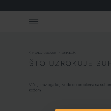
arrow_back_ios
PITANJA I ODGOVORI
SUHA KOŽA
ŠTO UZROKUJE SU
Više je razloga koji vode do problema sa suh
kožom.
NJEGA TIJ