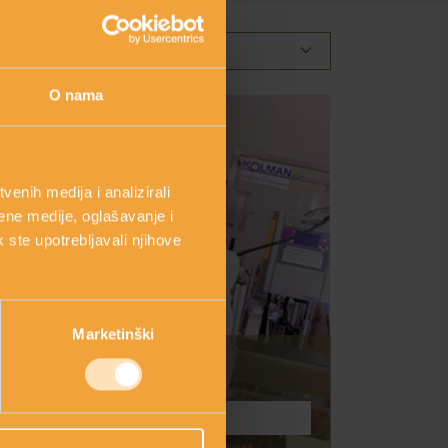
keyboard_arrow_down
ODABERITE KATEGORIJU
O nama
enih medija i analizirali
ene medije, oglašavanje i
k ste upotrebljavali njihove
Marketinški
PITAJTE NAS
Postavite pitanje