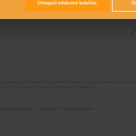
Omogući odabrane kolačiće
O
Kr
mijenjene dijagnosticiranju niti propisivanju terapije te ne mogu biti zamjena za stručnost, z
ute u vezi s proizvodima, molimo da se obratite našim stručnjacima.
tika privatnosti podataka
EU natječaji
Izjava o kolačićima