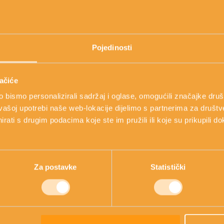
 može nastati kao posljedica nedovoljno
a, ekcema, psorijaze ili seboreje također
Pojedinosti
sljedica dijeta. Do suhe kože dovode i
ru, hladnoći, kemikalijama, neadekvatnoj
nima. Dugotrajno uzimanje lijekova,
ačiće
rotiv alergija, također za posljedicu mogu
bismo personalizirali sadržaj i oglase, omogućili značajke društv
vašoj upotrebi naše web-lokacije dijelimo s partnerima za društv
rati s drugim podacima koje ste im pružili ili koje su prikupili do
Za postavke
Statistički