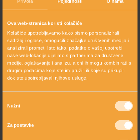
Privola
Pojedinosti
O nama
pojavama koje eventualno može izazvati.
HOLISTIČKA NJEGA KOŽE
Ova web-stranica koristi kolačiće
Kolačiće upotrebljavamo kako bismo personalizirali
sadržaj i oglase, omogućili značajke društvenih medija i
ZLATNI ELIKSIR MEDITERANA: ZAŠTO NAŠA KOŽA
OBOŽAVA SMILJE?
analizirali promet. Isto tako, podatke o vašoj upotrebi
naše web-lokacije dijelimo s partnerima za društvene
medije, oglašavanje i analizu, a oni ih mogu kombinirati s
drugim podacima koje ste im pružili ili koje su prikupili
MORE, SUNCE I KLIMA: KAKO OBNOVITI KOŽU NAKON
DANA NA PLAŽI?
dok ste upotrebljavali njihove usluge.
Odabir
NJEGA TIJELA NAKON SUNČANJA: ZAŠTO NE BISMO
TREBALI ZABORAVITI KOŽU ISPOD VRATA?
Nužni
pristanka
PITAJTE NAS
Za postavke
Postavite pitanje