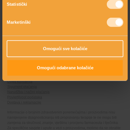
Statistički
Kreatorica linije: Mirjana Brlečić, MPharm
Marketinški
Omogući sve kolačiće
Omogući odabrane kolačiće
Web prodaja koristi sigurnu online autorizaciju i plaćanje
Uvjeti korištenja
Sigurnost plaćanja
Narudžba i načini plaćanja
Povjerljivost podataka
Dostava i reklamacije
Informacije o brojnim zdravstvenim poremećajima i proizvodima nisu
namijenjene dijagnosticiranju niti propisivanju terapije te ne mogu biti
zamjena za stručnost, znanje, vještinu i procjenu farmaceuta i liječnika.
Za specifične savjete i upute u vezi s proizvodima, molimo da se obratite