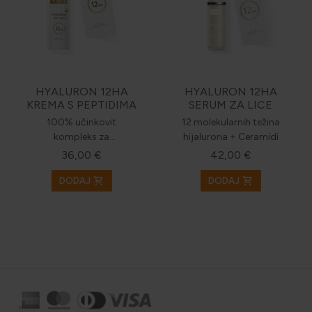
HYALURON 12HA
HYALURON 12HA
KREMA S PEPTIDIMA
SERUM ZA LICE
100% učinkovit
12 molekularnih težina
kompleks za
hijalurona + Ceramidi
intenzivnu hidrataciju,
36,00 €
42,00 €
volumen i mladolikost
shopping_cart
shopping_cart
kože
DODAJ
DODAJ