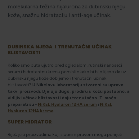
molekularna težina hijalurona za dubinsku njegu
kože, snažnu hidrataciju i anti-age učinak.
DUBINSKA NJEGA I TRENUTAČNI UČINAK
BLISTAVOSTI
Koliko smo puta ujutro pred ogledalom, rutinski nanoseći
serum i hidratantnu kremu pomislile kako bi bilo lijepo da uz
dubinsku njegu kože dobijemo i trenutačni učinak
blistavosti?
U Nikelovu laboratoriju stvoreni su upravo
takvi proizvodi. Djeluju dugo, prodiru u kožu postupno, a
vidljivi učinak blistavosti daju trenutačno. Ti moćni
preparati su -
NiKEL Hyaluron 12HA serum
i
NiKEL
Hyaluron 12HA krema
.
SUPER HIDRATOR
Riječ je o proizvodima koji s punim pravom mogu ponijeti