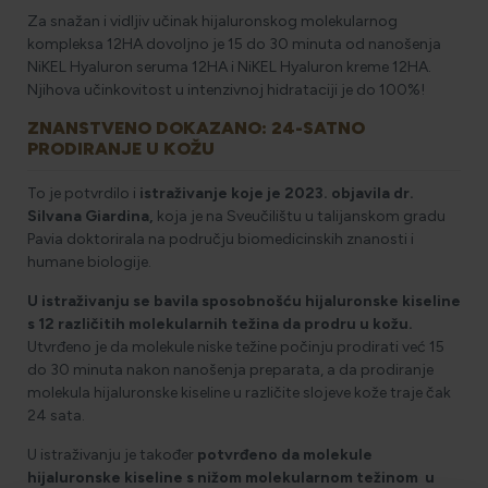
Za snažan i vidljiv učinak hijaluronskog molekularnog
kompleksa 12HA dovoljno je 15 do 30 minuta od nanošenja
NiKEL Hyaluron seruma 12HA i NiKEL Hyaluron kreme 12HA.
Njihova učinkovitost u intenzivnoj hidrataciji je do 100%!
ZNANSTVENO DOKAZANO: 24-SATNO
PRODIRANJE U KOŽU
To je potvrdilo i
istraživanje koje je 2023. objavila dr.
Silvana Giardina,
koja je na Sveučilištu u talijanskom gradu
Pavia doktorirala na području biomedicinskih znanosti i
humane biologije.
U istraživanju se bavila sposobnošću hijaluronske kiseline
s 12 različitih molekularnih težina da prodru u kožu.
Utvrđeno je da molekule niske težine počinju prodirati već 15
do 30 minuta nakon nanošenja preparata, a da prodiranje
molekula hijaluronske kiseline u različite slojeve kože traje čak
24 sata.
U istraživanju je također
potvrđeno da molekule
hijaluronske kiseline s nižom molekularnom težinom u