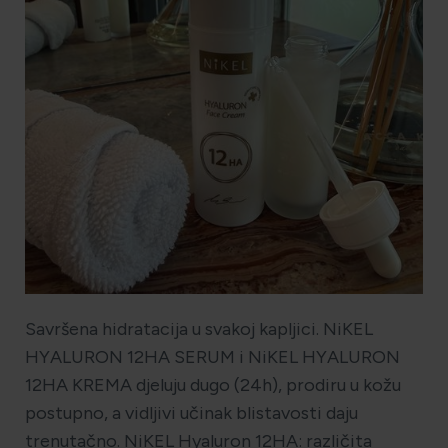
HOLISTIČKA NJEGA KOŽE
ZLATNI ELIKSIR MEDITERANA: ZAŠTO NAŠA KOŽA
OBOŽAVA SMILJE?
MORE, SUNCE I KLIMA: KAKO OBNOVITI KOŽU NAKON
DANA NA PLAŽI?
NJEGA TIJELA NAKON SUNČANJA: ZAŠTO NE BISMO
Savršena hidratacija u svakoj kapljici. NiKEL
TREBALI ZABORAVITI KOŽU ISPOD VRATA?
HYALURON 12HA SERUM i NiKEL HYALURON
12HA KREMA djeluju dugo (24h), prodiru u kožu
postupno, a vidljivi učinak blistavosti daju
trenutačno. NiKEL Hyaluron 12HA: različita