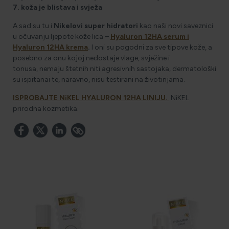
7. koža je blistava i svježa
A sad su tu i
Nikelovi super hidratori
kao naši novi saveznici
u očuvanju ljepote kože lica –
Hyaluron 12HA serum i
Hyaluron 12HA krema
.
I oni su pogodni za sve tipove kože, a
posebno za onu kojoj nedostaje vlage, svježine i
tonusa, nemaju štetnih niti agresivnih sastojaka, dermatološki
su ispitanai te, naravno, nisu testirani na životinjama.
ISPROBAJTE NiKEL HYALURON 12HA LINIJU.
NiKEL
prirodna kozmetika.