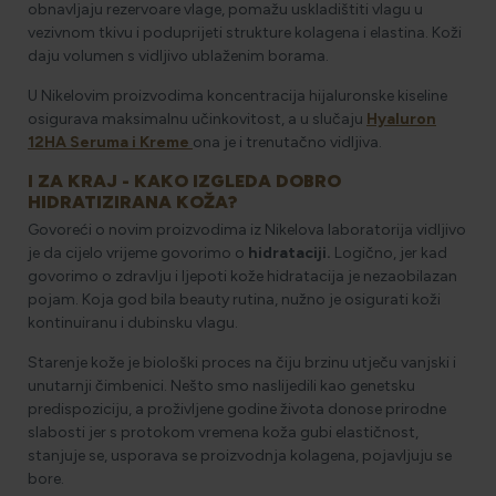
obnavljaju rezervoare vlage, pomažu uskladištiti vlagu u
vezivnom tkivu i poduprijeti strukture kolagena i elastina. Koži
daju volumen s vidljivo ublaženim borama.
U Nikelovim proizvodima koncentracija hijaluronske kiseline
osigurava maksimalnu učinkovitost, a u slučaju
Hyaluron
12HA Seruma i Kreme
ona je i trenutačno vidljiva.
I ZA KRAJ - KAKO IZGLEDA DOBRO
HIDRATIZIRANA KOŽA?
Govoreći o novim proizvodima iz Nikelova laboratorija vidljivo
je da cijelo vrijeme govorimo o
hidrataciji.
Logično, jer kad
govorimo o zdravlju i ljepoti kože hidratacija je nezaobilazan
pojam. Koja god bila beauty rutina, nužno je osigurati koži
kontinuiranu i dubinsku vlagu.
Starenje kože je biološki proces na čiju brzinu utječu vanjski i
unutarnji čimbenici. Nešto smo naslijedili kao genetsku
predispoziciju, a proživljene godine života donose prirodne
slabosti jer s protokom vremena koža gubi elastičnost,
stanjuje se, usporava se proizvodnja kolagena, pojavljuju se
bore.