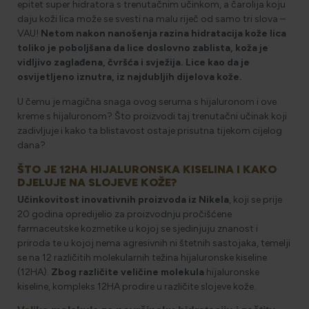
epitet super hidratora s trenutačnim učinkom, a čarolija koju
daju koži lica može se svesti na malu riječ od samo tri slova –
VAU!
Netom nakon nanošenja razina hidratacija kože lica
toliko je poboljšana da lice doslovno zablista, koža je
vidljivo zaglađena, čvršća i svježija. Lice kao da je
osvijetljeno iznutra, iz najdubljih dijelova kože.
U čemu je magična snaga ovog seruma s hijaluronom i ove
kreme s hijaluronom? Što proizvodi taj trenutačni učinak koji
zadivljuje i kako ta blistavost ostaje prisutna tijekom cijelog
dana?
ŠTO JE 12HA HIJALURONSKA KISELINA I KAKO
DJELUJE NA SLOJEVE KOŽE?
Učinkovitost inovativnih proizvoda iz Nikela
, koji se prije
20 godina opredijelio za proizvodnju pročišćene
farmaceutske kozmetike u kojoj se sjedinjuju znanost i
priroda te u kojoj nema agresivnih ni štetnih sastojaka, temelji
se na 12 različitih molekularnih težina hijaluronske kiseline
(12HA).
Zbog različite veličine molekula
hijaluronske
kiseline, kompleks 12HA prodire u različite slojeve kože.