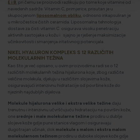
E i B
, pri čemu se proizvodi razlikuju po tome koje vitamine od
navedenih sadrže. Vitamin C, primjerice, prisutan je u
skupocjenom
liposomalnom obliku
, odnosno inkapsuliran je
u mikročestice čistih ceramida. Liposomalna tehnologija
dostave za čisti vitamin C osigurava visoku penetraciju
aktivnih sastojaka u kožu i sjajno je rješenje maksimizacije
učinkovitosti i smanjenja iritativnog potencijala.
NIKEL HYALURON KOMPLEKS S 12 RAZLIČITIH
MOLEKULARNIH TEŽINA
Kao što je već opisano, u ovim proizvodima radi se o 12
različitih molekularnih težina hijalurona koje, zbog različite
veličine molekula, djeluju u različitim slojevima kože,
osiguravajući intenzivnu hidratacije od površine kože do
njezinih najdubljih dijelova.
Molekule hijalurona velike i ekstra velike težine
daju
trenutnu i intenzivnu učvršćujuću hidrataciju na površini kože,
one
srednje i male molekularne težine
prodiru u dublje
slojeve kože gdje pune stanice vlagom i osiguravaju
dugotrajan učinak, dok
molekule s malom i ekstra malom
molekularnom težinom
prodiru u duboke slojeve kože gdje