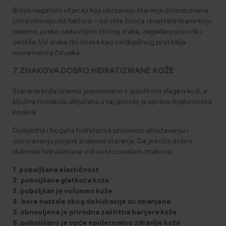
Brojni negativni utjecaji koji ubrzavaju starenje dolaze izvana.
Oni pokrivaju niz faktora – od stila života i kvalitete hrane koju
jedemo, preko nedovoljno čistog zraka, zagađene prirode i
okoliša, UV zraka do stresa kao neizbježnog pratitelja
suvremenog čovjeka.
7 ZNAKOVA DOBRO HIDRATIZIRANE KOŽE
Starenje kože izravno je povezano s gubitkom vlage u koži, a
ključna molekula uključena u taj proces je upravo hijaluronska
kiselina.
Dosljedna i bogata hidratacija pridonosi ublažavanju i
usporavanju pojave znakova starenja. Da je koža dobro
dubinski hidratizirana vidi se kroz sedam znakova:
1. poboljšana elastičnost
2. poboljšana glatkoća kože
3. poboljšan je volumen kože
4. bore nastale zbog dehidracije su smanjene
5. obnovljena je prirodna zaštitna barijera kože
6. poboljšano je opće epidermalno zdravlje kože