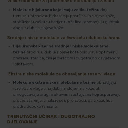
Velike molekule za površinsku hidrataciju i zaštitu
Molekule hijalurona koje imaju veliku težinu
daju
trenutnu intenzivnu hidrataciju površinskih slojeva kože,
stabiliziraju zaštitnu barijeru kože lica te smanjuju gubitak
vlage iz dubljih slojeva kože.
Srednje i niske molekule za čvrstoću i dubinsku hranu
Hijaluronska kiselina srednje i niske molekularne
težine
prodiru u dublje slojeve kože osigurava optimalnu
prehranu stanica, čini je čvršćom i dugotrajno osvježenom
i blistavom.
Ekstra niske molekule za obnavljanje rezervi vlage
Molekule ekstra niske molekularne težine
obnavljaju
rezervoare vlage u najdubljim slojevima kože, ali i
omogućavaju drugim aktivnim sastojcima koji usporavaju
proces starenja, a nalaze se u proizvodu, da u kožu lica
prodru duboko i snažno.
TRENUTAČNI UČINAK I DUGOTRAJNO
DJELOVANJE