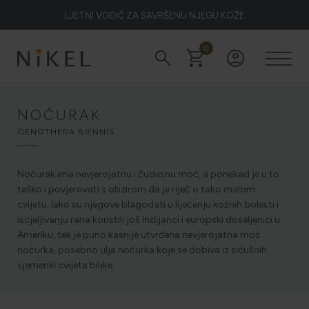
LJETNI VODIČ ZA SAVRŠENU NJEGU KOŽE
0
search
shopping_cart
account_circle
Koje su to ljekovitosti smilja i kako smilje djeluje na lice i prve
bore
NOĆURAK
OENOTHERA BIENNIS
ŽELITE LI BLISTAVU KOŽU PODARITE JOJ SMILJE
Noćurak ima nevjerojatnu i čudesnu moć, a ponekad je u to
teško i povjerovati s obzirom da je riječ o tako malom
cvijetu. Iako su njegove blagodati u liječenju kožnih bolesti i
NIKEL HEROJ PRIRODE
iscjeljivanju rana koristili još Indijanci i europski doseljenici u
Ameriku, tek je puno kasnije utvrđena nevjerojatna moć
noćurka, posebno ulja noćurka koje se dobiva iz sićušnih
sjemenki cvijeta biljke.
5 ZNAKOVA DA JE KOŽA DEHIDRIRANA (I KAKO JOJ
VRATITI SVJEŽINU)