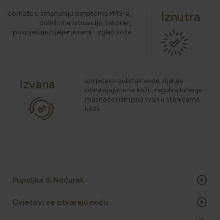
pomaže u smanjenju simptoma PMS-a,
Iznutra
HOLISTIČKA NJEGA KOŽE
bolnih menstruacija, također,
pospješuje cijeljenje rana i izgled kože
ZLATNI ELIKSIR MEDITERANA: ZAŠTO NAŠA KOŽA
OBOŽAVA SMILJE?
Izvana
sprječava gubitak vode, djeluje
obnavljajuće na kožu, regulira lučenje
masnoće i izmjenu tvari u stanicama
kože
MORE, SUNCE I KLIMA: KAKO OBNOVITI KOŽU NAKON
DANA NA PLAŽI?
NJEGA TIJELA NAKON SUNČANJA: ZAŠTO NE BISMO
TREBALI ZABORAVITI KOŽU ISPOD VRATA?
arrow_circle_right
Pupoljka ili Noćurak
arrow_circle_right
Cvjetovi se otvaraju noću