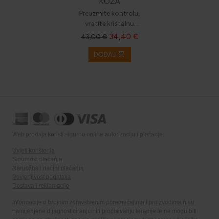
KOŽA
Preuzmite kontrolu,
vratite kristalnu
svježinu svojoj koži.
34,40 €
43,00 €
shopping_cart
DODAJ
Web prodaja koristi sigurnu online autorizaciju i plaćanje
Uvjeti korištenja
Sigurnost plaćanja
Narudžba i načini plaćanja
Povjerljivost podataka
Dostava i reklamacije
Informacije o brojnim zdravstvenim poremećajima i proizvodima nisu
namijenjene dijagnosticiranju niti propisivanju terapije te ne mogu biti