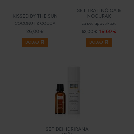
SET TRATINČICA &
KISSED BY THE SUN
NOĆURAK
COCONUT & COCOA
za sve tipove kože
26,00 €
49,60 €
62,00 €
shopping_cart
shopping_cart
DODAJ
DODAJ
SET DEHIDRIRANA