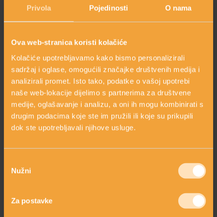
Privola
Pojedinosti
O nama
Ova web-stranica koristi kolačiće
Kolačiće upotrebljavamo kako bismo personalizirali
CONTROL 365 INSERT
sadržaj i oglase, omogućili značajke društvenih medija i
AQUA
analizirali promet. Isto tako, podatke o vašoj upotrebi
Krema s vodom
naše web-lokacije dijelimo s partnerima za društvene
ULJE NOĆURKA
švicarskog ledenjaka
medije, oglašavanje i analizu, a oni ih mogu kombinirati s
16,00 €
27,00 €
drugim podacima koje ste im pružili ili koje su prikupili
dok ste upotrebljavali njihove usluge.
shopping_cart
shopping_cart
DODAJ
DODAJ
Odabir
Nužni
pristanka
Za postavke