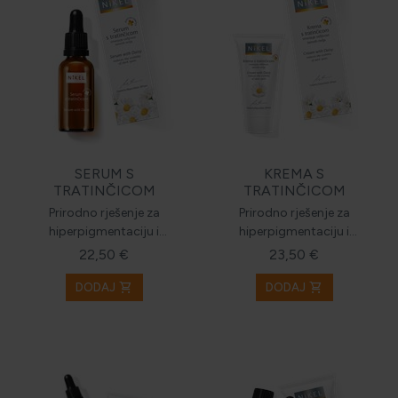
HOLISTIČKA NJEGA KOŽE
ZLATNI ELIKSIR MEDITERANA: ZAŠTO NAŠA KOŽA
OBOŽAVA SMILJE?
SERUM S
KREMA S
TRATINČICOM
TRATINČICOM
MORE, SUNCE I KLIMA: KAKO OBNOVITI KOŽU NAKON
Prirodno rješenje za
Prirodno rješenje za
DANA NA PLAŽI?
hiperpigmentaciju i
hiperpigmentaciju i
mrlje
mrlje
22,50 €
23,50 €
NJEGA TIJELA NAKON SUNČANJA: ZAŠTO NE BISMO
shopping_cart
shopping_cart
DODAJ
DODAJ
TREBALI ZABORAVITI KOŽU ISPOD VRATA?