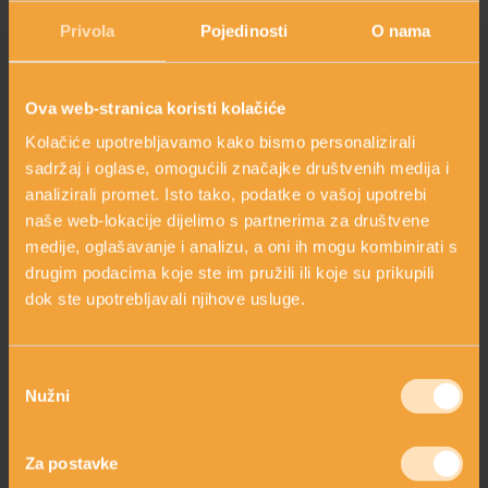
Privola
Pojedinosti
O nama
Ova web-stranica koristi kolačiće
SET TRATINČICA &
Kolačiće upotrebljavamo kako bismo personalizirali
ENERGIZIRAJUĆI
sadržaj i oglase, omogućili značajke društvenih medija i
TONIK
pigmentacijske mrlje
analizirali promet. Isto tako, podatke o vašoj upotrebi
52,80 €
66,00 €
naše web-lokacije dijelimo s partnerima za društvene
shopping_cart
medije, oglašavanje i analizu, a oni ih mogu kombinirati s
DODAJ
drugim podacima koje ste im pružili ili koje su prikupili
dok ste upotrebljavali njihove usluge.
Primjena ekstrakta cvjetova tratinčice u fitomedicini je široka.
Tratinčica
ima jaki inhibirajući učinak na melanogenezu
Odabir
(proces stvaranja pigmenta melanina), što je i patentirano.
Nužni
pristanka
Koči djelovanje tirozinaze (enzim odgovoran za stvaranje
pigmenta melanina). Obnavlja stanice kože, posvjetljuje
melanin u epidermi. Smanjenjuje intenzitet i posvjetljuje mrlje.
Za postavke