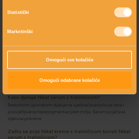
Statistički
PITANJA I ODGOVORI
Marketinški
Kako njegovati kožu s hiperpigmentacijskim
mrljama?
Krema i serum s tratinčicom.
Omogući sve kolačiće
Kako djeluje Nikel krema s tratinčicom?
Posvjetljuje hiperpigmentirane mrlje i sprječava njihovo
Omogući odabrane kolačiće
nastajanje.
Kako djeluje Nikel serum s tratinčicom?
Redovitom uporabom djeluje na ujednačavanje boje tena i
posvjetljivanje hiperpigmentacijskih mrlja. Serum pojačava
djelovanje kreme.
Zašto se prije Nikel kreme s tratinčicom koristi Nikel
serum s tratinčicom?