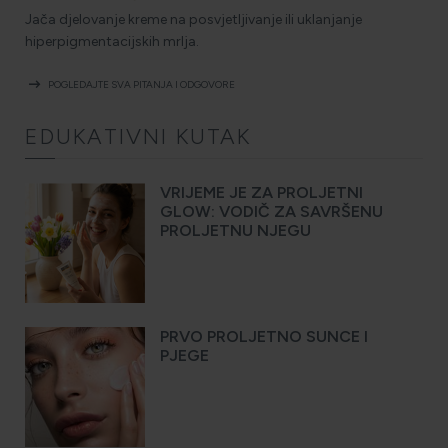
Jača djelovanje kreme na posvjetljivanje ili uklanjanje
hiperpigmentacijskih mrlja.
arrow_right_alt
POGLEDAJTE SVA PITANJA I ODGOVORE
EDUKATIVNI KUTAK
VRIJEME JE ZA PROLJETNI
GLOW: VODIČ ZA SAVRŠENU
PROLJETNU NJEGU
PRVO PROLJETNO SUNCE I
PJEGE