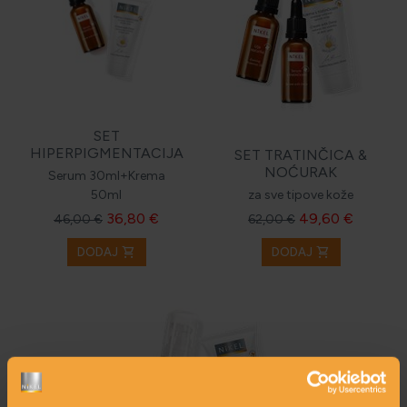
SET
HIPERPIGMENTACIJA
SET TRATINČICA &
NOĆURAK
Serum 30ml+Krema
50ml
za sve tipove kože
36,80 €
49,60 €
46,00 €
62,00 €
shopping_cart
shopping_cart
DODAJ
DODAJ