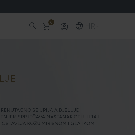
search
0
language
shopping_cart
account_circle
HR
keyboard_arrow_down
LJE
TRENUTAČNO SE UPIJA A DJELUJE
POD VRATA?
NJEM SPRJEČAVA NASTANAK CELULITA I
 OSTAVLJA KOŽU MIRISNOM I GLATKOM.