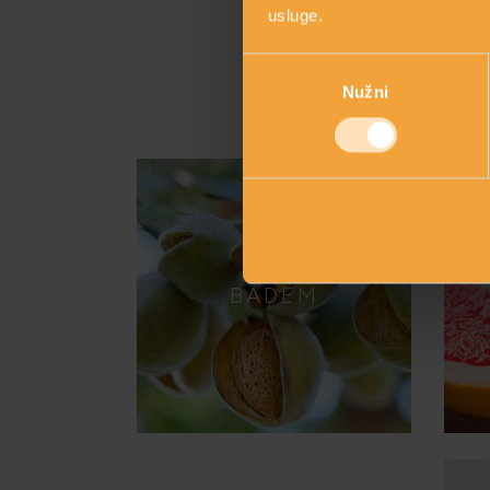
usluge.
Odabir
Upoznajte g
Nužni
pristanka
BADEM