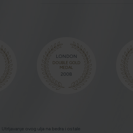
LONDON
T
DOUBLE GOLD
MEDAL
2008
Utrljavanje ovog ulja na bedra i ostale