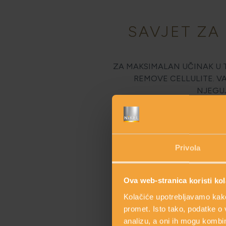
SAVJET ZA
ZA MAKSIMALAN UČINAK U T
REMOVE CELLULITE. V
NJEGUJ
Privola
Ova web-stranica koristi kol
Kolačiće upotrebljavamo kako 
promet. Isto tako, podatke o 
analizu, a oni ih mogu kombini