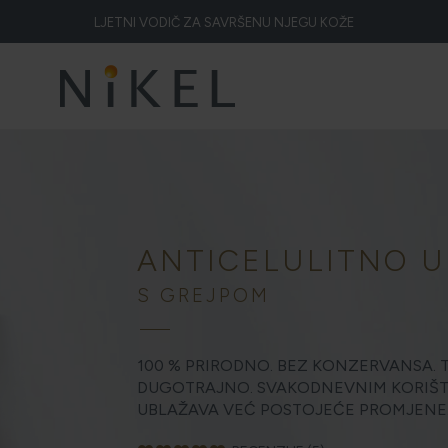
LJETNI VODIČ ZA SAVRŠENU NJEGU KOŽE
Koje su to ljekovitosti smilja i kako smilje djeluje na lice i prve bore
ŽELITE LI BLISTAVU KOŽU PODARITE JOJ SMILJE
NIKEL HEROJ PRIRODE
5 ZNAKOVA DA JE KOŽA DEHIDRIRANA (I KAKO JOJ VRATITI SVJEŽINU)
HOLISTIČKA NJEGA KOŽE
ANTICELULITNO U
ZLATNI ELIKSIR MEDITERANA: ZAŠTO NAŠA KOŽA OBOŽAVA SMILJE?
S GREJPOM
MORE, SUNCE I KLIMA: KAKO OBNOVITI KOŽU NAKON DANA NA PLAŽI?
100 % PRIRODNO. BEZ KONZERVANSA. 
ELA NAKON SUNČANJA: ZAŠTO NE BISMO TREBALI ZABORAVITI KOŽU IS
DUGOTRAJNO. SVAKODNEVNIM KORIŠTE
UBLAŽAVA VEĆ POSTOJEĆE PROMJENE.
ŠTO JE CELULIT? KAKO SE RIJEŠITI CELULITA?