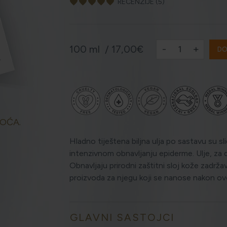
favorite
favorite
favorite
favorite
favorite
RECENZIJE (5)
-
+
100 ml /
17,00€
DO
OĆA.
Hladno tiještena biljna ulja po sastavu su 
intenzivnom obnavljanju epiderme. Ulje, za 
Obnavljaju prirodni zaštitni sloj kože zadrža
proizvoda za njegu koji se nanose nakon o
GLAVNI SASTOJCI