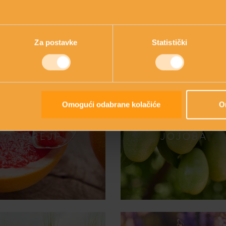
GLAVNI SASTOJCI
lavne sastojke i naučite sve o inovativnom pristupu njezi “iznut
Za postavke
Statistički
Omogući odabrane kolačiće
O
GREJP
JOJOBA