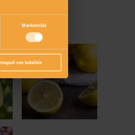
ra i izvana”
Marketinški
mogući sve kolačiće
LIMUN