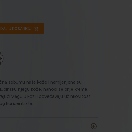
shopping_cart
DAJ U KOŠARICU
slična sebumu naše kože i namijenjena su
dubinsku njegu kože, nanosi se prije kreme.
vajući vlagu u koži i povećavaju učinkovitost
vog koncentrata.
add_circle