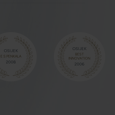
OSIJEK
OSIJEK
BEST
E.S.PENKALA
INNOVATION
2008
2006