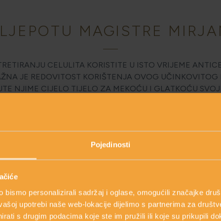
 LJEPOTU MAGISTRE MIRJA
RETIRANJU CELULITA KORISTITE U ISTO VRIJEME ANTIC
AŽNA JE REDOVITOST KORIŠTENJA OVOG UČINKOVITOG 
TE NJIME CIJELO TIJELO ZA MEKOĆU I GLATKOĆU SVOJ
Pojedinosti
Kreatorica linije: Mirjana Brlečić, MPharm
ačiće
bismo personalizirali sadržaj i oglase, omogućili značajke društv
vašoj upotrebi naše web-lokacije dijelimo s partnerima za društv
rati s drugim podacima koje ste im pružili ili koje su prikupili do