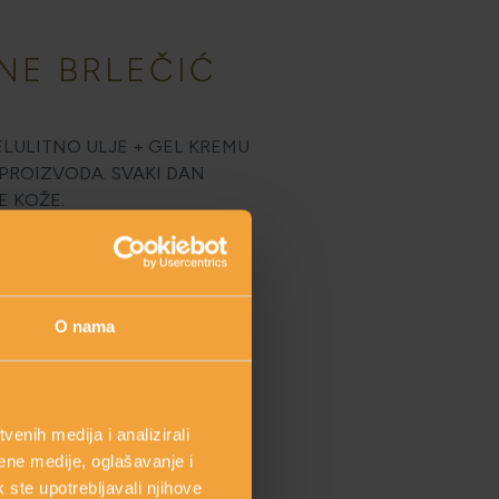
NE BRLEČIĆ
ELULITNO ULJE + GEL KREMU
PROIZVODA. SVAKI DAN
E KOŽE.
O nama
enih medija i analizirali
ene medije, oglašavanje i
k ste upotrebljavali njihove