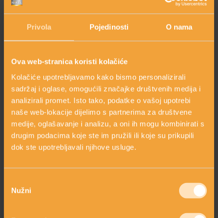
(hipotoksična dijeta). Glavni cilj dijeta za mršavljenje je
izbjegavanje visokokalorične hrane, stoga niti najstroža dijeta
HOLISTIČKA NJEGA KOŽE
Privola
Pojedinosti
O nama
za mršavljenje neće pomoći smanjenju celulita. To znači da
trebamo pronaći način da spriječimo zadržavanje štetnih
tvari u organizmu. Tijelo se čistiti pravilnim izlučivanjem
štetnih tvari preko bubrega, stolice i kože (povećati količinu
Ova web-stranica koristi kolačiće
ZLATNI ELIKSIR MEDITERANA: ZAŠTO NAŠA KOŽA
urina, spriječiti zatvor, aktivirati znojenje).
OBOŽAVA SMILJE?
Kolačiće upotrebljavamo kako bismo personalizirali
sadržaj i oglase, omogućili značajke društvenih medija i
analizirali promet. Isto tako, podatke o vašoj upotrebi
MORE, SUNCE I KLIMA: KAKO OBNOVITI KOŽU NAKON
naše web-lokacije dijelimo s partnerima za društvene
DANA NA PLAŽI?
medije, oglašavanje i analizu, a oni ih mogu kombinirati s
drugim podacima koje ste im pružili ili koje su prikupili
dok ste upotrebljavali njihove usluge.
NJEGA TIJELA NAKON SUNČANJA: ZAŠTO NE BISMO
TREBALI ZABORAVITI KOŽU ISPOD VRATA?
Odabir
Nužni
pristanka