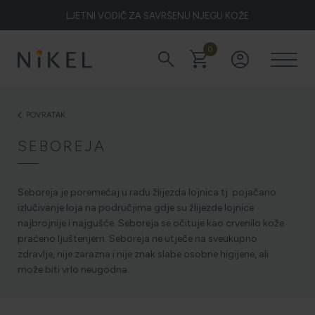
LJETNI VODIČ ZA SAVRŠENU NJEGU KOŽE
0
search
shopping_cart
account_circle
Koje su to ljekovitosti smilja i kako smilje djeluje na lice i prve
bore
POVRATAK
arrow_back_ios
SEBOREJA
ŽELITE LI BLISTAVU KOŽU PODARITE JOJ SMILJE
Seboreja je poremećaj u radu žlijezda lojnica tj. pojačano
izlučivanje loja na područjima gdje su žlijezde lojnice
NIKEL HEROJ PRIRODE
najbrojnije i najgušće. Seboreja se očituje kao crvenilo kože
praćeno ljuštenjem. Seboreja ne utječe na sveukupno
zdravlje, nije zarazna i nije znak slabe osobne higijene, ali
može biti vrlo neugodna.
5 ZNAKOVA DA JE KOŽA DEHIDRIRANA (I KAKO JOJ
VRATITI SVJEŽINU)