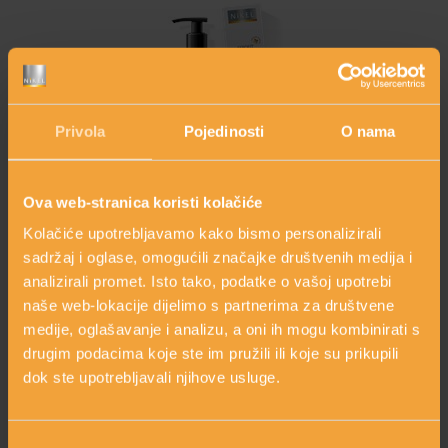
Privola
Pojedinosti
O nama
Ova web-stranica koristi kolačiće
SEBOFIT ŠAMPON
Kolačiće upotrebljavamo kako bismo personalizirali
s čajevcem,
sadržaj i oglase, omogućili značajke društvenih medija i
borovicom i
lavandom
analizirali promet. Isto tako, podatke o vašoj upotrebi
14,00 €
naše web-lokacije dijelimo s partnerima za društvene
shopping_cart
DODAJ
medije, oglašavanje i analizu, a oni ih mogu kombinirati s
drugim podacima koje ste im pružili ili koje su prikupili
dok ste upotrebljavali njihove usluge.
Odabir