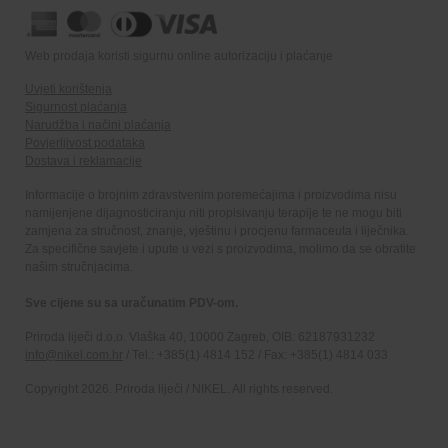
Web prodaja koristi sigurnu online autorizaciju i plaćanje
Uvjeti korištenja
Sigurnost plaćanja
Narudžba i načini plaćanja
Povjerljivost podataka
Dostava i reklamacije
Informacije o brojnim zdravstvenim poremećajima i proizvodima nisu
namijenjene dijagnosticiranju niti propisivanju terapije te ne mogu biti
zamjena za stručnost, znanje, vještinu i procjenu farmaceuta i liječnika.
Za specifične savjete i upute u vezi s proizvodima, molimo da se obratite
našim stručnjacima.
Sve cijene su sa uračunatim PDV-om.
Priroda liječi d.o.o. Vlaška 40, 10000 Zagreb, OIB: 62187931232
info@nikel.com.hr
/ Tel.: +385(1) 4814 152 / Fax: +385(1) 4814 033
Copyright 2026. Priroda liječi / NIKEL. All rights reserved.