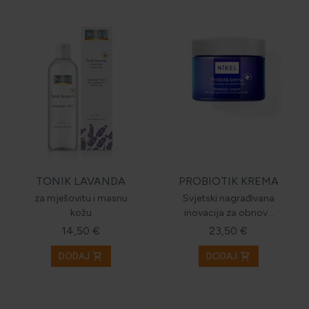
TONIK LAVANDA
PROBIOTIK KREMA
za mješovitu i masnu
Svjetski nagrađivana
kožu
inovacija za obnovu
oštećene kože
14,50 €
23,50 €
shopping_cart
shopping_cart
DODAJ
DODAJ