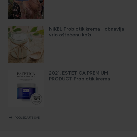
NiKEL Probiotik krema - obnavlja
vrlo oštećenu kožu
2021. ESTETICA PREMIUM
PRODUCT Probiotik krema
arrow_right_alt
POGLEDAJTE SVE