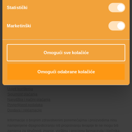
Statistički
Kreatorica linije: Mirjana Brlečić, MPharm
Marketinški
Omogući sve kolačiće
Omogući odabrane kolačiće
Web prodaja koristi sigurnu online autorizaciju i plaćanje
Uvjeti korištenja
Sigurnost plaćanja
Narudžba i načini plaćanja
Povjerljivost podataka
Dostava i reklamacije
Informacije o brojnim zdravstvenim poremećajima i proizvodima nisu
namijenjene dijagnosticiranju niti propisivanju terapije te ne mogu biti
zamjena za stručnost, znanje, vještinu i procjenu farmaceuta i liječnika.