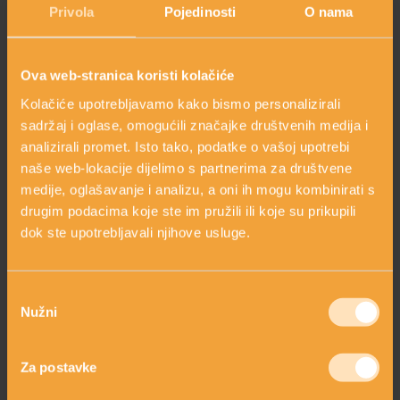
Privola
Pojedinosti
O nama
crvenila i ljuskanja kože, seboreje, za kožu s aknama i kod
stanja oštećene i stanjene kože nakon tretmana
HOLISTIČKA NJEGA KOŽE
kortikosteroidima.
Ova web-stranica koristi kolačiće
Kolačiće upotrebljavamo kako bismo personalizirali
ZLATNI ELIKSIR MEDITERANA: ZAŠTO NAŠA KOŽA
sadržaj i oglase, omogućili značajke društvenih medija i
OBOŽAVA SMILJE?
analizirali promet. Isto tako, podatke o vašoj upotrebi
naše web-lokacije dijelimo s partnerima za društvene
medije, oglašavanje i analizu, a oni ih mogu kombinirati s
MORE, SUNCE I KLIMA: KAKO OBNOVITI KOŽU NAKON
drugim podacima koje ste im pružili ili koje su prikupili
DANA NA PLAŽI?
dok ste upotrebljavali njihove usluge.
NJEGA TIJELA NAKON SUNČANJA: ZAŠTO NE BISMO
Odabir
TREBALI ZABORAVITI KOŽU ISPOD VRATA?
Nužni
pristanka
PITAJTE NAS
Za postavke
Postavite pitanje