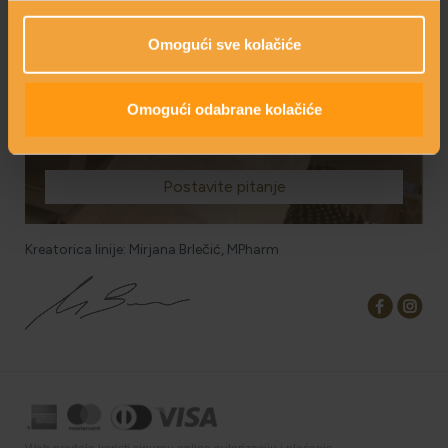
Omogući sve kolačiće
Omogući odabrane kolačiće
PITAJTE NAS
Postavite pitanje
Kreatorica linije: Mirjana Brlečić, MPharm