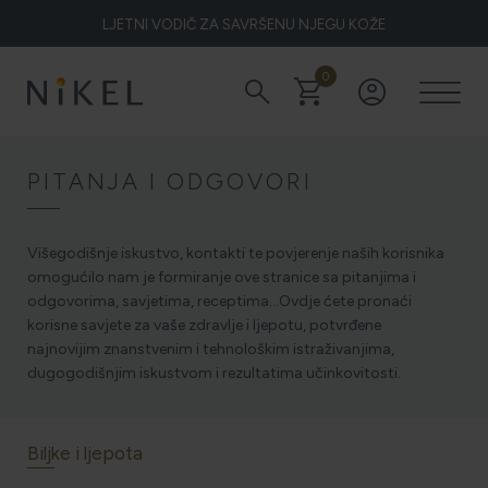
LJETNI VODIČ ZA SAVRŠENU NJEGU KOŽE
0
search
shopping_cart
account_circle
Koje su to ljekovitosti smilja i kako smilje djeluje na lice i prve
bore
PITANJA I ODGOVORI
ŽELITE LI BLISTAVU KOŽU PODARITE JOJ SMILJE
Višegodišnje iskustvo, kontakti te povjerenje naših korisnika
omogućilo nam je formiranje ove stranice sa pitanjima i
odgovorima, savjetima, receptima…Ovdje ćete pronaći
korisne savjete za vaše zdravlje i ljepotu, potvrđene
NIKEL HEROJ PRIRODE
najnovijim znanstvenim i tehnološkim istraživanjima,
dugogodišnjim iskustvom i rezultatima učinkovitosti.
5 ZNAKOVA DA JE KOŽA DEHIDRIRANA (I KAKO JOJ
VRATITI SVJEŽINU)
Biljke i ljepota