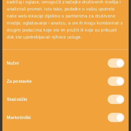
sadržaj i oglase, omogućili značajke društvenih medija i
Osjetljiva koža
analizirali promet. Isto tako, podatke o vašoj upotrebi
naše web-lokacije dijelimo s partnerima za društvene
Piling
medije, oglašavanje i analizu, a oni ih mogu kombinirati s
drugim podacima koje ste im pružili ili koje su prikupili
Pjege
dok ste upotrebljavali njihove usluge.
Probiotici
Probiotik krema
Odabir
Nužni
pristanka
Suha koža
Sunce
Za postavke
Statistički
Marketinški