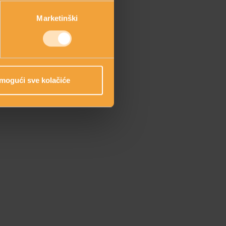
Marketinški
mogući sve kolačiće