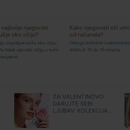
 najbolje njegovati
Kako njegovati oči um
učje oko očiju?
od računala?
gu osjetljive kože oko očiju
Obloge koristite svakodnevno
ite Nikel ulje oko očiju u svim
držite ih 10 do 15 minuta
nacijama!
ZA VALENTINOVO
DARUJTE SEBI
LJUBAV: KOLEKCIJA
OD RUŽE UČINIT ĆE
DA VRIJEME