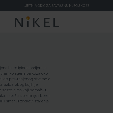
LJETNI VODIČ ZA SAVRŠENU NJEGU KOŽE
Koje su to ljekovitosti smilja i kako smilje djeluje na lice i prve bore
ŽELITE LI BLISTAVU KOŽU PODARITE JOJ SMILJE
NIKEL HEROJ PRIRODE
5 ZNAKOVA DA JE KOŽA DEHIDRIRANA (I KAKO JOJ VRATITI SVJEŽINU)
HOLISTIČKA NJEGA KOŽE
ena hidrolipidna barijera je
ZLATNI ELIKSIR MEDITERANA: ZAŠTO NAŠA KOŽA OBOŽAVA SMILJE?
astina i kolagena pa koža oko
odi do preuranjenog stvaranja
MORE, SUNCE I KLIMA: KAKO OBNOVITI KOŽU NAKON DANA NA PLAŽI?
 su razlozi zbog kojih je
m sastojcima koji pomažu u
ELA NAKON SUNČANJA: ZAŠTO NE BISMO TREBALI ZABORAVITI KOŽU IS
, zatežu sitne linije i bore i
i i smanjili znakovi starenja.
ŠTO JE CELULIT? KAKO SE RIJEŠITI CELULITA?