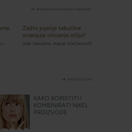
arrow_right_alt
POGLEDAJTE SVA PITANJA I ODGOVORE
orne
Zašto pijenje tekućine
smanjuje oticanje očiju?
 i
Više tekućine, manje otečenosti!
arrow_right_alt
POGLEDAJTE SVE
KAKO KORISTITI I
KOMBINIRATI NiKEL
PROIZVODE