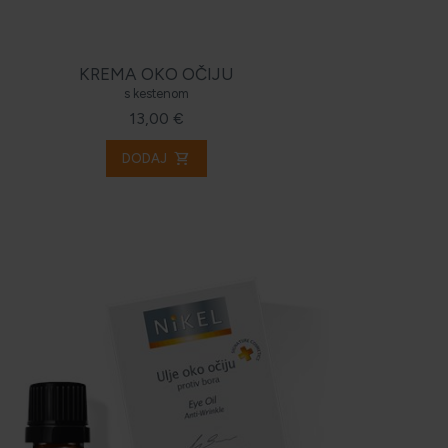
KREMA OKO OČIJU
s kestenom
13,00 €
shopping_cart
DODAJ