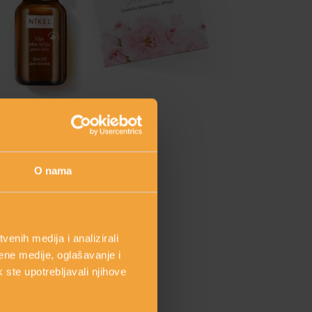
ULJE OKO OČIJU
protiv bora
13,00 €
O nama
shopping_cart
DODAJ
enih medija i analizirali
ene medije, oglašavanje i
k ste upotrebljavali njihove