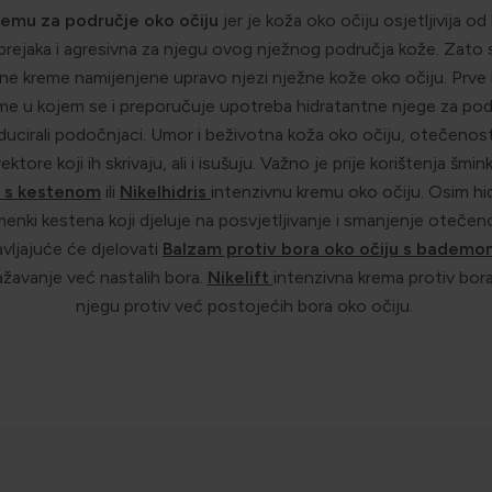
remu za područje oko očiju
jer je koža oko očiju osjetljivija o
prejaka i agresivna za njegu ovog nježnog područja kože. Zato
lne kreme namijenjene upravo njezi nježne kože oko očiju. Prve b
eme u kojem se i preporučuje upotreba hidratantne njege za pod
educirali podočnjaci. Umor i beživotna koža oko očiju, otečenost i
ktore koji ih skrivaju, ali i isušuju. Važno je prije korištenja šm
u s kestenom
ili
Nikelhidris
intenzivnu kremu oko očiju. Osim hi
enki kestena koji djeluje na posvjetljivanje i smanjenje otečen
vljajuće će djelovati
Balzam protiv bora oko očiju s bademo
ažavanje već nastalih bora.
Nikelift
intenzivna krema protiv bora
njegu protiv već postojećih bora oko očiju.