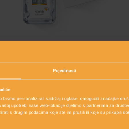
NIKELIFT OKO OČIJU
Intenzivna krema protiv bora oko očiju
39,50 €
Pojedinosti
shopping_cart
DODAJ
ačiće
bismo personalizirali sadržaj i oglase, omogućili značajke društv
vašoj upotrebi naše web-lokacije dijelimo s partnerima za društv
rati s drugim podacima koje ste im pružili ili koje su prikupili do