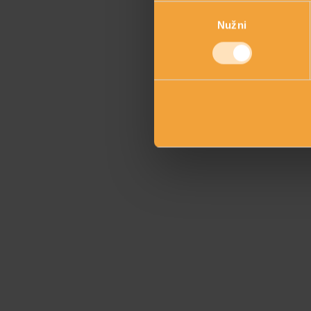
Odabir
Nužni
pristanka