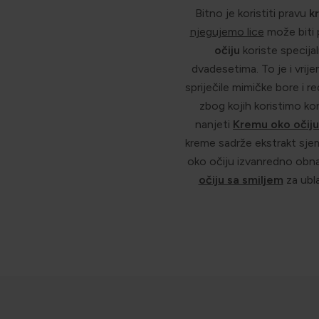
Bitno je koristiti pravu
k
njegujemo lice
može biti 
očiju
koriste specija
dvadesetima. To je i vrij
spriječile mimičke bore i r
zbog kojih koristimo kore
nanjeti
Kremu oko očij
kreme sadrže ekstrakt sjem
oko očiju izvanredno obna
očiju sa smiljem
za ubl