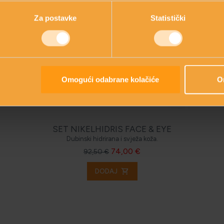
Za postavke
Statistički
Omogući odabrane kolačiće
O
SET NIKELHIDRIS FACE & EYE
Dubinski hidrirana i svježa koža.
74,00 €
92,50 €
shopping_cart
DODAJ