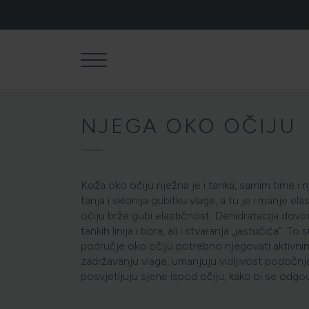
NJEGA OKO OČIJU
Koža oko očiju nježna je i tanka, samim time i nj
tanja i sklonija gubitku vlage, a tu je i manje el
očiju brže gubi elastičnost. Dehidratacija dov
tankih linija i bora, ali i stvaranja „jastučića“. To
područje oko očiju potrebno njegovati aktivni
NJEGA TIJ
zadržavanju vlage, umanjuju vidljivost podočnjaka
posvjetljuju sjene ispod očiju, kako bi se odgodil