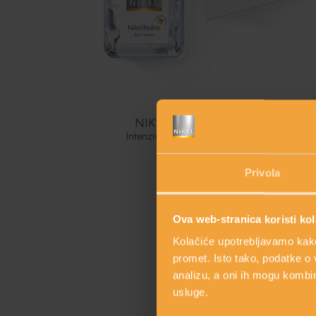
NIKELHIDRIS OKO OČIJU
Intenzivna hidratantna krema oko očiju
39,50 €
Privola
shopping_cart
DODAJ
Ova web-stranica koristi kol
Kolačiće upotrebljavamo kako 
promet. Isto tako, podatke o 
analizu, a oni ih mogu kombini
usluge.