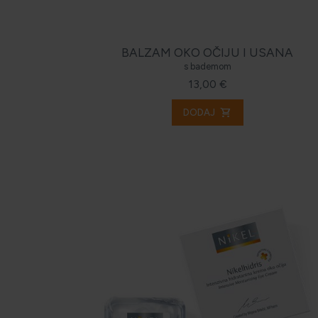
BALZAM OKO OČIJU I USANA
s bademom
13,00 €
shopping_cart
DODAJ