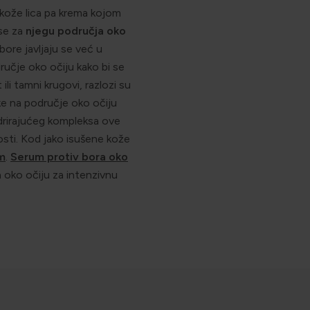
d kože lica pa krema kojom
 se za
njegu područja oko
ore javljaju se već u
ručje oko očiju kako bi se
li tamni krugovi, razlozi su
inke na područje oko očiju
drirajućeg kompleksa ove
osti. Kod jako isušene kože
m
.
Serum protiv bora oko
 oko očiju za intenzivnu