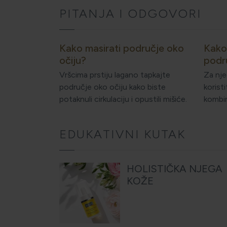
PITANJA I ODGOVORI
Kako masirati područje oko
Kako
očiju?
podr
Vršcima prstiju lagano tapkajte
Za nje
područje oko očiju kako biste
korist
potaknuli cirkulaciju i opustili mišiće.
kombi
EDUKATIVNI KUTAK
HOLISTIČKA NJEGA
KOŽE