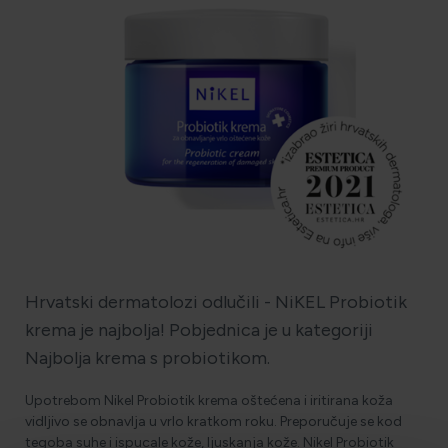
HOLISTIČKA NJEGA KOŽE
ZLATNI ELIKSIR MEDITERANA: ZAŠTO NAŠA KOŽA
OBOŽAVA SMILJE?
MORE, SUNCE I KLIMA: KAKO OBNOVITI KOŽU NAKON
DANA NA PLAŽI?
Hrvatski dermatolozi odlučili - NiKEL Probiotik
NJEGA TIJELA NAKON SUNČANJA: ZAŠTO NE BISMO
krema je najbolja! Pobjednica je u kategoriji
TREBALI ZABORAVITI KOŽU ISPOD VRATA?
Najbolja krema s probiotikom.
Upotrebom Nikel Probiotik krema oštećena i iritirana koža
vidljivo se obnavlja u vrlo kratkom roku. Preporučuje se kod
tegoba suhe i ispucale kože, ljuskanja kože. Nikel Probiotik