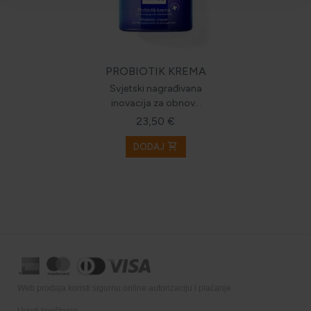
PROBIOTIK KREMA
Svjetski nagrađivana
inovacija za obnovu
oštećene
23,50 €
shopping_cart
DODAJ
Web prodaja koristi sigurnu online autorizaciju i plaćanje
Uvjeti korištenja