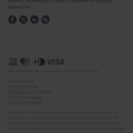
stopalu). Pogodan je i za njegu osjetljive kože i za njegu
dijabetičara.
Web prodaja koristi sigurnu online autorizaciju i plaćanje
Uvjeti korištenja
Sigurnost plaćanja
Narudžba i načini plaćanja
Povjerljivost podataka
Dostava i reklamacije
Informacije o brojnim zdravstvenim poremećajima i proizvodima nisu
namijenjene dijagnosticiranju niti propisivanju terapije te ne mogu biti
zamjena za stručnost, znanje, vještinu i procjenu farmaceuta i liječnika.
Za specifične savjete i upute u vezi s proizvodima, molimo da se obratite