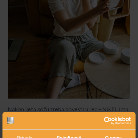
HOLISTIČKA NJEGA KOŽE
ZLATNI ELIKSIR MEDITERANA: ZAŠTO NAŠA KOŽA
OBOŽAVA SMILJE?
MORE, SUNCE I KLIMA: KAKO OBNOVITI KOŽU NAKON
DANA NA PLAŽI?
NJEGA TIJELA NAKON SUNČANJA: ZAŠTO NE BISMO
TREBALI ZABORAVITI KOŽU ISPOD VRATA?
Nakon ljeta kožu treba dovesti u red - NiKEL ima
rješenje za moguće probleme!
Sunce i more učinili su svoje za naše tijelo i duh. Rujan i
listopad vrijeme su za nove početke i nove sezone u našim
Privola
Pojedinosti
O nama