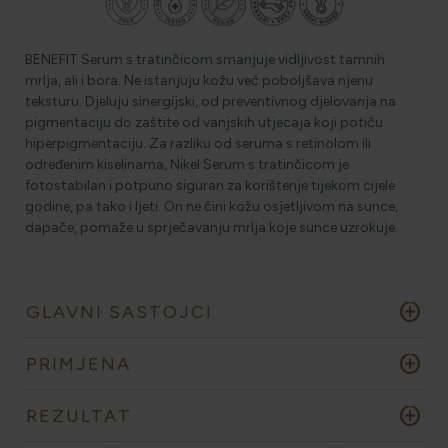
BENEFIT Serum s tratinčicom smanjuje vidljivost tamnih
mrlja, ali i bora. Ne istanjuju kožu već poboljšava njenu
teksturu. Djeluju sinergijski, od preventivnog djelovanja na
pigmentaciju do zaštite od vanjskih utjecaja koji potiču
hiperpigmentaciju. Za razliku od seruma s retinolom ili
određenim kiselinama, Nikel Serum s tratinčicom je
fotostabilan i potpuno siguran za korištenje tijekom cijele
godine, pa tako i ljeti. On ne čini kožu osjetljivom na sunce,
dapače, pomaže u sprječavanju mrlja koje sunce uzrokuje.
add_circle
GLAVNI SASTOJCI
add_circle
PRIMJENA
add_circle
REZULTAT