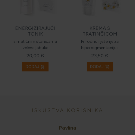
ENERGIZIRAJUĆI
KREMA S
TONIK
TRATINČICOM
s matičnim stanicama
Prirodno rješenje za
zelene jabuke
hiperpigmentaciju i
mrlje
20,00 €
23,50 €
shopping_cart
shopping_cart
DODAJ
DODAJ
ISKUSTVA KORISNIKA
Pavlina