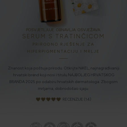
HOLISTIČKA NJEGA KOŽE
POSVJETLJUJE. OBNAVLJA. OSVJEŽAVA.
SERUM S TRATINČICOM
ZLATNI ELIKSIR MEDITERANA: ZAŠTO NAŠA KOŽA
OBOŽAVA SMILJE?
PRIRODNO RJEŠENJE ZA
HIPERPIGMENTACIJU I MRLJE
MORE, SUNCE I KLIMA: KAKO OBNOVITI KOŽU NAKON
Znanost koja poštuje prirodu. Otkrijte NiKEL, najnagrađivaniji
DANA NA PLAŽI?
hrvatski brend koji nosi i titulu NAJBOLJEG HRVATSKOG
BRANDA 2025 po odabiru hrvatskih dermatologa. Zbogom
mrljama, dobrodošao sjaju.
NJEGA TIJELA NAKON SUNČANJA: ZAŠTO NE BISMO
TREBALI ZABORAVITI KOŽU ISPOD VRATA?
favorite
favorite
favorite
favorite
favorite
RECENZIJE (14)