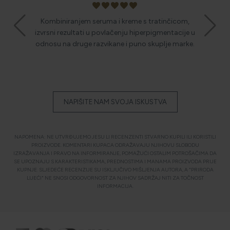
favorite
favorite
favorite
favorite
favorite
Kombiniranjem seruma i kreme s tratinčicom,
Izvrstan 
 mjeseca
izvrsni rezultati u povlačenju hiperpigmentacije u
prekrasan
odnosu na druge razvikane i puno skuplje marke.
NAPIŠITE NAM SVOJA ISKUSTVA
NAPOMENA: NE UTVRĐUJEMO JESU LI RECENZENTI STVARNO KUPILI ILI KORISTILI
PROIZVODE. KOMENTARI KUPACA ODRAŽAVAJU NJIHOVU SLOBODU
IZRAŽAVANJA I PRAVO NA INFORMIRANJE, POMAŽUĆI OSTALIM POTROŠAČIMA DA
SE UPOZNAJU S KARAKTERISTIKAMA, PREDNOSTIMA I MANAMA PROIZVODA PRIJE
KUPNJE. SLJEDEĆE RECENZIJE SU ISKLJUČIVO MIŠLJENJA AUTORA, A "PRIRODA
LIJEĆI" NE SNOSI ODGOVORNOST ZA NJIHOV SADRŽAJ NITI ZA TOČNOST
INFORMACIJA.