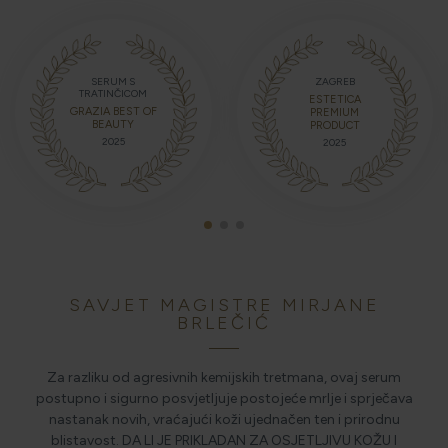
ZAGREB
SERUM S
TRATINČICOM
ESTETICA
GRAZIA BEST OF
PREMIUM
BEAUTY
PRODUCT
2025
2025
SAVJET MAGISTRE MIRJANE
BRLEČIĆ
Za razliku od agresivnih kemijskih tretmana, ovaj serum
postupno i sigurno posvjetljuje postojeće mrlje i sprječava
nastanak novih, vraćajući koži ujednačen ten i prirodnu
blistavost. DA LI JE PRIKLADAN ZA OSJETLJIVU KOŽU I