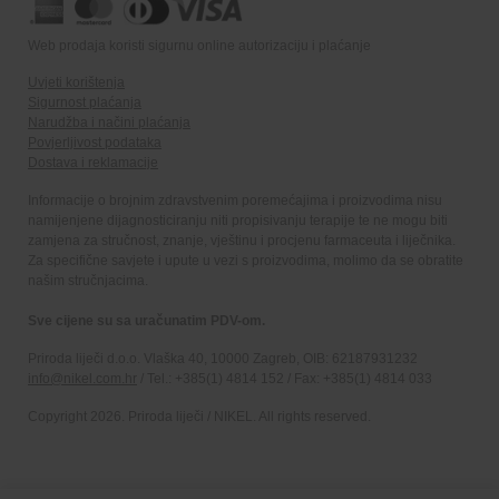
Web prodaja koristi sigurnu online autorizaciju i plaćanje
Uvjeti korištenja
Sigurnost plaćanja
Narudžba i načini plaćanja
Povjerljivost podataka
Dostava i reklamacije
Informacije o brojnim zdravstvenim poremećajima i proizvodima nisu
namijenjene dijagnosticiranju niti propisivanju terapije te ne mogu biti
zamjena za stručnost, znanje, vještinu i procjenu farmaceuta i liječnika.
Za specifične savjete i upute u vezi s proizvodima, molimo da se obratite
našim stručnjacima.
Sve cijene su sa uračunatim PDV-om.
Priroda liječi d.o.o. Vlaška 40, 10000 Zagreb, OIB: 62187931232
info@nikel.com.hr
/ Tel.: +385(1) 4814 152 / Fax: +385(1) 4814 033
Copyright 2026. Priroda liječi / NIKEL. All rights reserved.