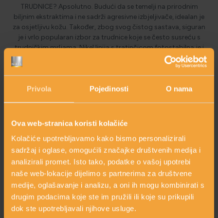
TRUDNICE? Apsolutno. Budući da se temelji na prirodnim
biljnim ekstraktima i ne sadrži agresivne izbjeljivače, idealan je
za osjetljivu kožu. Također, zbog svog čistog sastava, siguran
je i vrlo popularan izbor za trudnice koje se često susreću s
trudničkim mrljama. Nikel linija s tratinčicom fotostabilna je i
sigurna za sunce.
Privola
Pojedinosti
O nama
Kreatorica linije: Mirjana Brlečić, MPharm
Ova web-stranica koristi kolačiće
Kolačiće upotrebljavamo kako bismo personalizirali
sadržaj i oglase, omogućili značajke društvenih medija i
GLAVNI SASTOJCI
analizirali promet. Isto tako, podatke o vašoj upotrebi
naše web-lokacije dijelimo s partnerima za društvene
medije, oglašavanje i analizu, a oni ih mogu kombinirati s
Upoznajte glavne sastojke i naučite sve o inovativnom
pristupu njezi “iznutra i izvana”
drugim podacima koje ste im pružili ili koje su prikupili
dok ste upotrebljavali njihove usluge.