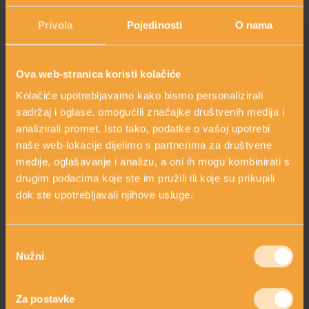
Privola
Pojedinosti
O nama
HOLISTIČKA NJEGA KOŽE
Izvana
C vitamin koji je ugrađen u liposome
potiče stvaranje prirodnog kolagena u
dubokim slojevima kože
Ova web-stranica koristi kolačiće
ZLATNI ELIKSIR MEDITERANA: ZAŠTO NAŠA KOŽA
Kolačiće upotrebljavamo kako bismo personalizirali
OBOŽAVA SMILJE?
sadržaj i oglase, omogućili značajke društvenih medija i
analizirali promet. Isto tako, podatke o vašoj upotrebi
naše web-lokacije dijelimo s partnerima za društvene
MORE, SUNCE I KLIMA: KAKO OBNOVITI KOŽU NAKON
medije, oglašavanje i analizu, a oni ih mogu kombinirati s
arrow_circle_right
DANA NA PLAŽI?
Čemu služi i gdje se nalazi kolagen?
drugim podacima koje ste im pružili ili koje su prikupili
dok ste upotrebljavali njihove usluge.
arrow_circle_right
Kolagen kao dodatak prehrani
NJEGA TIJELA NAKON SUNČANJA: ZAŠTO NE BISMO
arrow_circle_right
Važnost kolagena za zdravlje mišića
TREBALI ZABORAVITI KOŽU ISPOD VRATA?
Odabir
Nužni
arrow_circle_right
pristanka
Kolagen u prahu, kapsulama ili tekućini
arrow_circle_right
Hrana bogata kolagenom
Za postavke