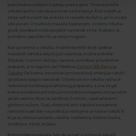
pukotinama pažljivo čupkaju prema gore. Time se potiče
cirkulacija krvi i ubrzava proces ozdravljenja. Kod svježih je
strija važno paziti da se koža ne rasteže dodatno jer bi mogla
više pucati. U trudnoći masaža čupkanjem, osobito trbuha i
grudi, ponekad može spriječiti nastanak strija. Svakako je
potrebno započeti što je ranije moguće…
Kad govorimo o celulitu, možete koristiti širok spektar
masažnih tehnika uključujući udaranje, kružne pokrete i
štipanje. I u ovom slučaju, naravno, potreban je kvalitetan
preparat, a to sigurno jest Nikelova
Control 365 Remove
Cellulite
Gel krema, inovativan proizvodi koji smanjuje celulit i
sprječava njegov nastanak. U borbi protiv celulita važna je
redovitost korištenja kvalitetnog preparata, a ova će gel
krema potaknuti prirodnu proizvodnju kolagena i na taj način
jačati vezivno tkivo te rezultirati čvrstom, ujednačenom i
glatkom kožom. Ovaj učinkoviti anti-celulitni koncentrat
nanosite svaki dan na područja na kojima je nastao celulit ili
koja su sklona nastanku celulita: nadlaktice, bokovi, bedra,
stražnjica, trbuh, koljena.
Kod izvođenja masaža, bilo da je riječ o ručnoj ili masaži