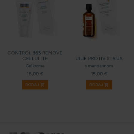
CONTROL 365 REMOVE
CELLULITE
ULJE PROTIV STRIJA
Gel krema
s mandarinom
18,00 €
15,00 €
shopping_cart
shopping_cart
DODAJ
DODAJ