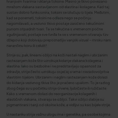
hranjivim tvarima i uklanja toksine. Masno je tkivo povezano
mrežom vlakana sastavljenom od elastina i kolagena. Kad taj
sustav dobro funkcionira, toksini se izlučuju iz tijela. Međutim,
kad se poremeti, toksini ne odlaze nego se počinju
nagomilavati, a vezivno tkivo postaje zasićeno tekućinom
punom otpadnih tvari. Ta se tekućina s vremenom počne
zgušnjavati, postaje sve tvrđa te se s vremenom stvaraju tzv.
džepovi koji dobivaju prepoznatljiv vanjski vizual – mrsku nam
narančinu koru ili celulit!
Strije su, pak, linearni ožiljci na koži nastali naglim i ubrzanim
rastezanjem kože što uzrokuje kidanje vlakana kolagena i
elastina. Iako su bezbolne i ne predstavljaju opasnost za
zdravlje, strije često uzrokuju osjećaj srama i nezadovoljstva
vlastitim tijelom. Ubrzanim i naglim rastezanjem kože dolazi
do kidanja vezivnog tkiva što je praćeno upalom. To je razlog
zbog čega su u početku strije crvene, ljubičaste ili ružičaste.
Kako s vremenom dolazi do reorganizacije kolagenih i
elastičnih vlakana, stvaraju se ožiljci. Takvi ožiljci slabije su
pigmentirani i tanji od okolne kože, a vidljivi su kao bijele strije.
U nastanku strija važnu ulogu ima i genetika, pa osobe kojima