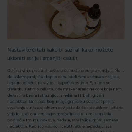
HOLISTIČKA NJEGA KOŽE
ZLATNI ELIKSIR MEDITERANA: ZAŠTO NAŠA KOŽA
OBOŽAVA SMILJE?
Nastavite čitati kako bi saznali kako možete
ukloniti strije i smanjiti celulit
MORE, SUNCE I KLIMA: KAKO OBNOVITI KOŽU NAKON
Celulit i strije nisu baš nešto o čemu žene vole razmišljati. No, s
DANA NA PLAŽI?
dolaskom proljeća i toplih dana budi nam se misao na ljeto,
laganu odjeću i, naravno – kupaće kostime. E, u tom se
trenutku sjetimo celulita, one mrske narančine kore koja nam
NJEGA TIJELA NAKON SUNČANJA: ZAŠTO NE BISMO
devastira bedra i stražnjicu, a nekima i trbuh, grudi i
TREBALI ZABORAVITI KOŽU ISPOD VRATA?
nadlaktice. One, pak, koje imaju genetsku sklonost prema
stvaranju strija odjednom osvijeste da će s dolaskom ljeta na
vidjelo izaći ona mrska im mreža linija koja im je prekrila
područje trbuha, bokova, bedara, stražnjice, grudi, ramena
nadlaktica. Kao što vidimo, i celulit i strije napadaju ista