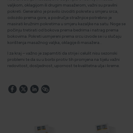
valjkom, oklagijom ili drugim masažerom, važni su pravilni
pokreti. Generalno je pravilo izvoditi pokrete u smjeru srca,
odozdo prema gore, a područje stražnjice potrebno je
masirati kružnim pokretima u smjeru kazaljke na satu. Noge se
počinju tretirati od bokova prema bedrima i natrag prema
bokovima. Pokreti usmjereni prema srcu izvode se i u slučaju
korištenja masažnog valjka, oklagije ili masažera…
I za kraj – važno je zapamtiti da strije i celulit nisu sezonski
problemi te da su u borbi protiv tih promjena na tijelu važni
redovitost, dosljednost, upornost te kvalitetna ulja i kreme.