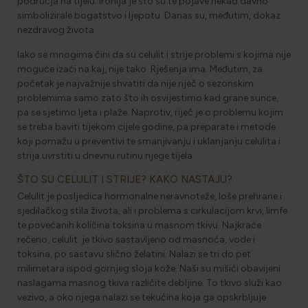
područja na tijelu. Ironija je što su te pojave nekad davno
simbolizirale bogatstvo i ljepotu. Danas su, međutim, dokaz
nezdravog života.
Iako se mnogima čini da su celulit i strije problemi s kojima nije
moguće izaći na kaj, nije tako. Rješenja ima. Međutim, za
početak je najvažnije shvatiti da nije riječ o sezonskim
problemima samo zato što ih osvijestimo kad grane sunce,
pa se sjetimo ljeta i plaže. Naprotiv, riječ je o problemu kojim
se treba baviti tijekom cijele godine, pa preparate i metode
koji pomažu u preventivi te smanjivanju i uklanjanju celulita i
strija uvrstiti u dnevnu rutinu njege tijela.
ŠTO SU CELULIT I STRIJE? KAKO NASTAJU?
Celulit je posljedica hormonalne neravnoteže, loše prehrane i
sjedilačkog stila života, ali i problema s cirkulacijom krvi, limfe
te povećanih količina toksina u masnom tkivu. Najkraće
rečeno, celulit je tkivo sastavljeno od masnoća, vode i
toksina, po sastavu slično želatini. Nalazi se tri do pet
milimetara ispod gornjeg sloja kože. Naši su mišići obavijeni
naslagama masnog tkiva različite debljine. To tkivo služi kao
vezivo, a oko njega nalazi se tekućina koja ga opskrbljuje