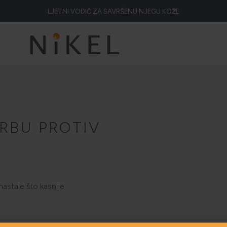
LJETNI VODIČ ZA SAVRŠENU NJEGU KOŽE
Koje su to ljekovitosti smilja i kako smilje djeluje na lice i prve bore
ŽELITE LI BLISTAVU KOŽU PODARITE JOJ SMILJE
NIKEL HEROJ PRIRODE
5 ZNAKOVA DA JE KOŽA DEHIDRIRANA (I KAKO JOJ VRATITI SVJEŽINU)
HOLISTIČKA NJEGA KOŽE
RBU PROTIV
ZLATNI ELIKSIR MEDITERANA: ZAŠTO NAŠA KOŽA OBOŽAVA SMILJE?
MORE, SUNCE I KLIMA: KAKO OBNOVITI KOŽU NAKON DANA NA PLAŽI?
astale što kasnije
ELA NAKON SUNČANJA: ZAŠTO NE BISMO TREBALI ZABORAVITI KOŽU IS
ŠTO JE CELULIT? KAKO SE RIJEŠITI CELULITA?