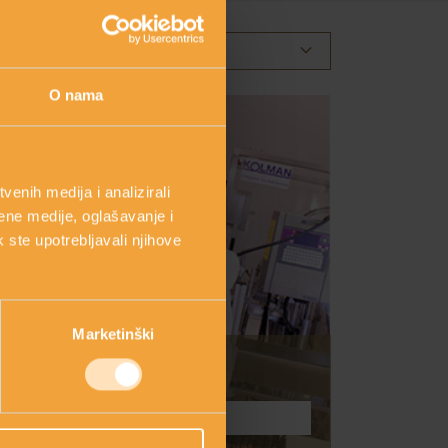
keyboard_arrow_down
ODABERITE KATEGORIJU
O nama
enih medija i analizirali
ene medije, oglašavanje i
k ste upotrebljavali njihove
Marketinški
PITAJTE NAS
Postavite pitanje