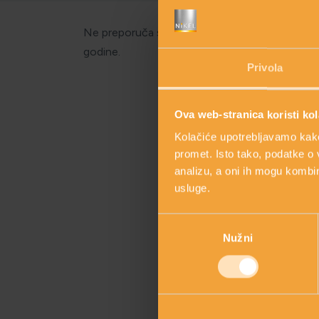
Ne preporuča se čekanje razvoja većih bora. S
godine.
Privola
Ova web-stranica koristi kol
Kolačiće upotrebljavamo kako 
promet. Isto tako, podatke o 
analizu, a oni ih mogu kombini
usluge.
Odabir
Nužni
pristanka