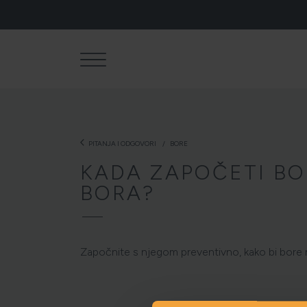
arrow_back_ios
PITANJA I ODGOVORI
BORE
KADA ZAPOČETI BO
BORA?
Započnite s njegom preventivno, kako bi bore n
NJEGA TIJ