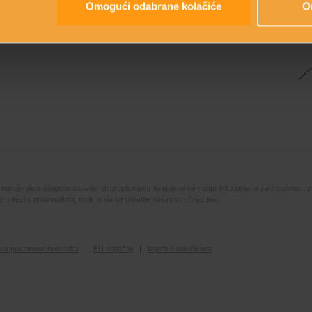
Omogući odabrane kolačiće
O
Kr
mijenjene dijagnosticiranju niti propisivanju terapije te ne mogu biti zamjena za stručnost, z
ute u vezi s proizvodima, molimo da se obratite našim stručnjacima.
tika privatnosti podataka
EU natječaji
Izjava o kolačićima