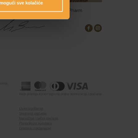
mogući sve kolačiće
eatorica linije: Mirjana Brlečić, MPharm
nanje,
Web prodaja koristi sigurnu online autorizaciju i plaćanje
Uvjeti korištenja
Sigurnost plaćanja
Narudžba i načini plaćanja
Povjerljivost podataka
Dostava i reklamacije