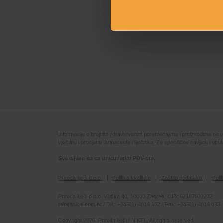
Informacije o brojnim zdravstvenim poremećajima i proizvodima nisu na
vještinu i procjenu farmaceuta i liječnika. Za specifične savjete i up
Sve cijene su sa uračunatim PDV-om.
Priroda liječi d.o.o.
Politika kvalitete
Zaštita podataka
Poli
Priroda liječi d.o.o. Vlaška 40, 10000 Zagreb, OIB: 62187931232
info@nikel.com.hr
/ Tel.: +385(1) 4814 152 / Fax: +385(1) 4814 033
Copyright 2026. Priroda liječi / NIKEL. All rights reserved.