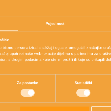
 njegom treba započeti između 25. i 30.
Pojedinosti
ačiće
bismo personalizirali sadržaj i oglase, omogućili značajke društv
vašoj upotrebi naše web-lokacije dijelimo s partnerima za društv
rati s drugim podacima koje ste im pružili ili koje su prikupili do
Za postavke
Statistički