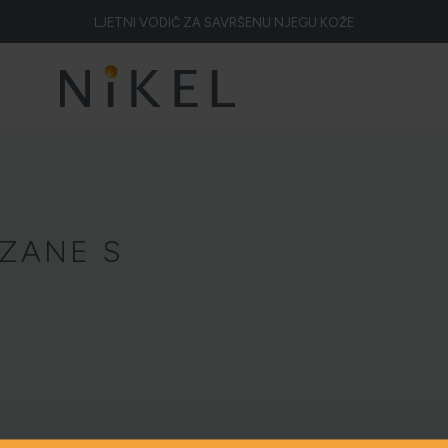
LJETNI VODIČ ZA SAVRŠENU NJEGU KOŽE
Koje su to ljekovitosti smilja i kako smilje djeluje na lice i prve bore
ŽELITE LI BLISTAVU KOŽU PODARITE JOJ SMILJE
NIKEL HEROJ PRIRODE
5 ZNAKOVA DA JE KOŽA DEHIDRIRANA (I KAKO JOJ VRATITI SVJEŽINU)
HOLISTIČKA NJEGA KOŽE
EZANE S
ZLATNI ELIKSIR MEDITERANA: ZAŠTO NAŠA KOŽA OBOŽAVA SMILJE?
MORE, SUNCE I KLIMA: KAKO OBNOVITI KOŽU NAKON DANA NA PLAŽI?
ELA NAKON SUNČANJA: ZAŠTO NE BISMO TREBALI ZABORAVITI KOŽU IS
ŠTO JE CELULIT? KAKO SE RIJEŠITI CELULITA?