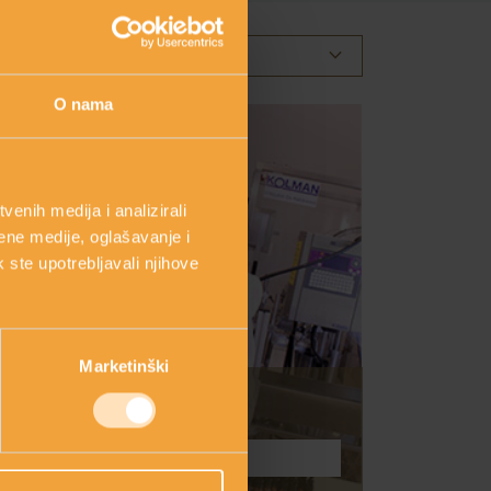
keyboard_arrow_down
ODABERITE KATEGORIJU
O nama
enih medija i analizirali
ene medije, oglašavanje i
k ste upotrebljavali njihove
Marketinški
PITAJTE NAS
Postavite pitanje