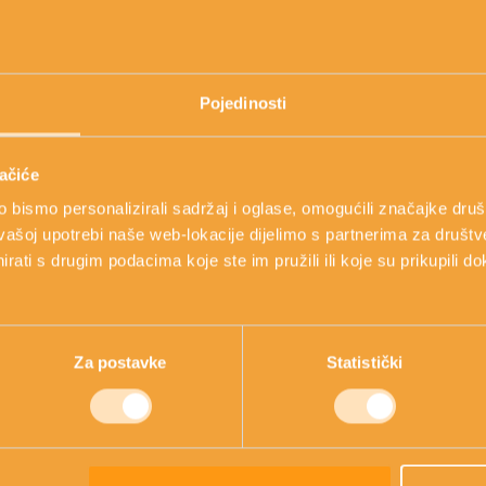
jevima za pročišćavanje i ubrzano toksina iz
 dodacima prehrani. Pri izboru kozmetičkog
Pojedinosti
ciju o tipu i stanju vaše kože i vlasišta, te
lemi s aknama i nečistom kožom mogu biti
ane siromašne vitaminima, mineralima i
ačiće
za čišćenje,
Nikel gel za umivanje s
bismo personalizirali sadržaj i oglase, omogućili značajke društv
vašoj upotrebi naše web-lokacije dijelimo s partnerima za društv
rati s drugim podacima koje ste im pružili ili koje su prikupili do
e šampone i industrijske sapune, osobito
izvodima,
Nikel Sebofit šampon za
Za postavke
Statistički