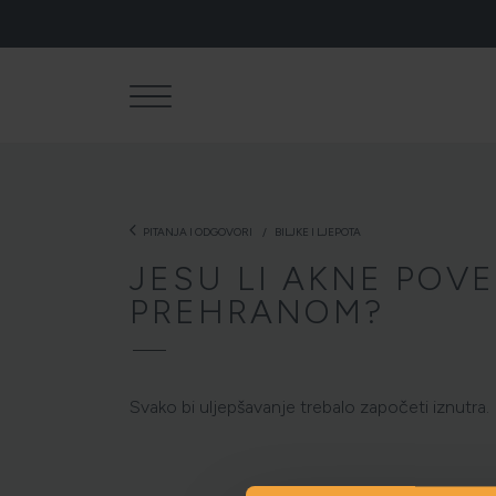
arrow_back_ios
PITANJA I ODGOVORI
BILJKE I LJEPOTA
JESU LI AKNE POV
PREHRANOM?
Svako bi uljepšavanje trebalo započeti iznutra.
NJEGA TIJ