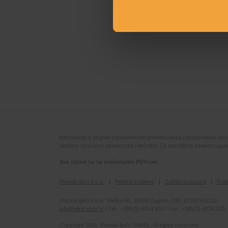
Informacije o brojnim zdravstvenim poremećajima i proizvodima nisu na
vještinu i procjenu farmaceuta i liječnika. Za specifične savjete i up
Sve cijene su sa uračunatim PDV-om.
Priroda liječi d.o.o.
Politika kvalitete
Zaštita podataka
Poli
Priroda liječi d.o.o. Vlaška 40, 10000 Zagreb, OIB: 62187931232
info@nikel.com.hr
/ Tel.: +385(1) 4814 152 / Fax: +385(1) 4814 033
Copyright 2026. Priroda liječi / NIKEL. All rights reserved.