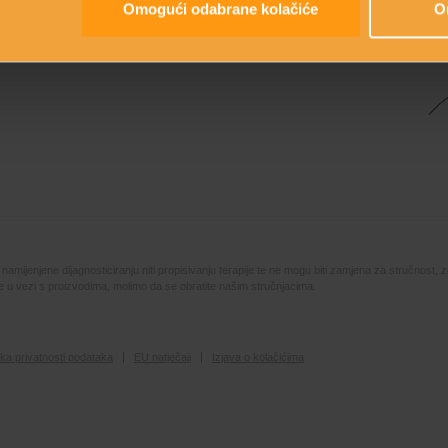
Omogući odabrane kolačiće
O
Kr
mijenjene dijagnosticiranju niti propisivanju terapije te ne mogu biti zamjena za stručnost, z
ute u vezi s proizvodima, molimo da se obratite našim stručnjacima.
tika privatnosti podataka
EU natječaji
Izjava o kolačićima