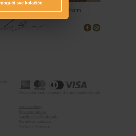
mogući sve kolačiće
eatorica linije: Mirjana Brlečić, MPharm
nanje,
Web prodaja koristi sigurnu online autorizaciju i plaćanje
Uvjeti korištenja
Sigurnost plaćanja
Narudžba i načini plaćanja
Povjerljivost podataka
Dostava i reklamacije