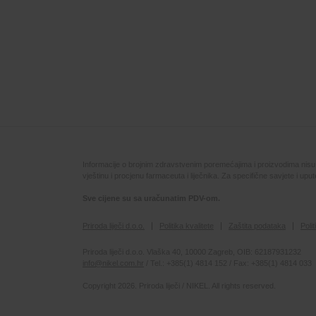
Informacije o brojnim zdravstvenim poremećajima i proizvodima nisu na
vještinu i procjenu farmaceuta i liječnika. Za specifične savjete i up
Sve cijene su sa uračunatim PDV-om.
Priroda liječi d.o.o.
Politika kvalitete
Zaštita podataka
Poli
Priroda liječi d.o.o. Vlaška 40, 10000 Zagreb, OIB: 62187931232
info@nikel.com.hr
/ Tel.: +385(1) 4814 152 / Fax: +385(1) 4814 033
Copyright 2026. Priroda liječi / NIKEL. All rights reserved.