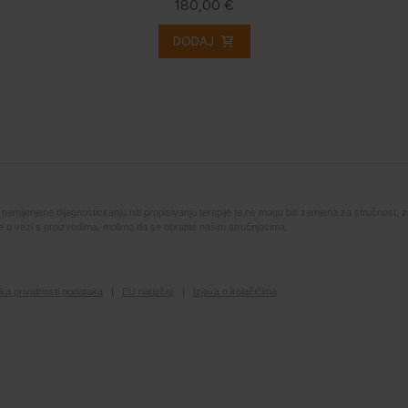
180,00 €
shopping_cart
DODAJ
mijenjene dijagnosticiranju niti propisivanju terapije te ne mogu biti zamjena za stručnost, z
ute u vezi s proizvodima, molimo da se obratite našim stručnjacima.
tika privatnosti podataka
EU natječaji
Izjava o kolačićima