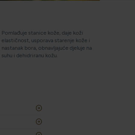
Pomlađuje stanice kože, daje koži
elastičnost, usporava starenje kože i
nastanak bora, obnavljajuće djeluje na
suhu i dehidriranu kožu.
arrow_circle_right
arrow_circle_right