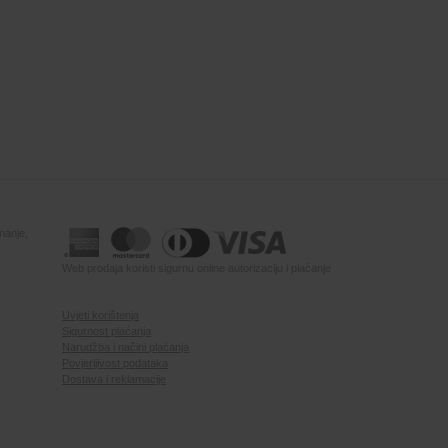
nanje,
Web prodaja koristi sigurnu online autorizaciju i plaćanje
Uvjeti korištenja
Sigurnost plaćanja
Narudžba i načini plaćanja
Povjerljivost podataka
Dostava i reklamacije