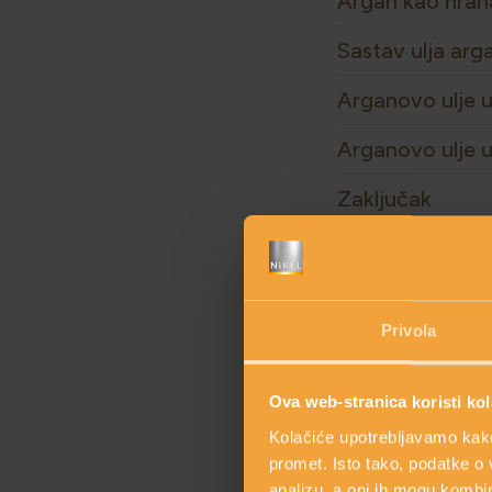
Argan kao hran
Sastav ulja arg
Arganovo ulje u
Arganovo ulje u
Zaključak
OVAJ SAS
Privola
Ova web-stranica koristi kol
Kolačiće upotrebljavamo kako 
promet. Isto tako, podatke o 
analizu, a oni ih mogu kombini