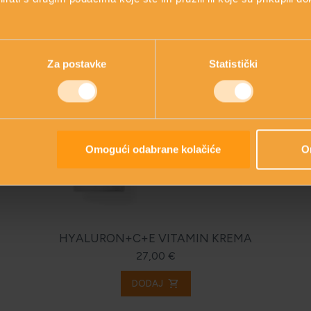
Za postavke
Statistički
Omogući odabrane kolačiće
O
HYALURON+C+E VITAMIN KREMA
27,00 €
shopping_cart
DODAJ