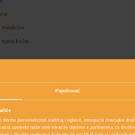
a
ana
 medicini
 njezi kože
TOJAK SADRŽE SLJEDEĆI 
Pojedinosti
ačiće
bismo personalizirali sadržaj i oglase, omogućili značajke društv
vašoj upotrebi naše web-lokacije dijelimo s partnerima za društv
rati s drugim podacima koje ste im pružili ili koje su prikupili do