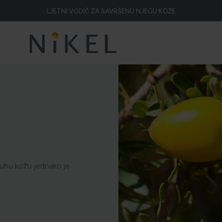
LJETNI VODIČ ZA SAVRŠENU NJEGU KOŽE
Koje su to ljekovitosti smilja i kako smilje djeluje na lice i prve bore
ŽELITE LI BLISTAVU KOŽU PODARITE JOJ SMILJE
NIKEL HEROJ PRIRODE
5 ZNAKOVA DA JE KOŽA DEHIDRIRANA (I KAKO JOJ VRATITI SVJEŽINU)
HOLISTIČKA NJEGA KOŽE
ZLATNI ELIKSIR MEDITERANA: ZAŠTO NAŠA KOŽA OBOŽAVA SMILJE?
MORE, SUNCE I KLIMA: KAKO OBNOVITI KOŽU NAKON DANA NA PLAŽI?
suhu kožu jednako je
ELA NAKON SUNČANJA: ZAŠTO NE BISMO TREBALI ZABORAVITI KOŽU IS
ŠTO JE CELULIT? KAKO SE RIJEŠITI CELULITA?