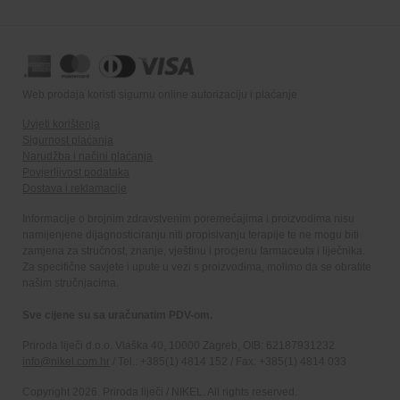
Web prodaja koristi sigurnu online autorizaciju i plaćanje
Uvjeti korištenja
Sigurnost plaćanja
Narudžba i načini plaćanja
Povjerljivost podataka
Dostava i reklamacije
Informacije o brojnim zdravstvenim poremećajima i proizvodima nisu
namijenjene dijagnosticiranju niti propisivanju terapije te ne mogu biti
zamjena za stručnost, znanje, vještinu i procjenu farmaceuta i liječnika.
Za specifične savjete i upute u vezi s proizvodima, molimo da se obratite
našim stručnjacima.
Sve cijene su sa uračunatim PDV-om.
Priroda liječi d.o.o. Vlaška 40, 10000 Zagreb, OIB: 62187931232
info@nikel.com.hr
/ Tel.: +385(1) 4814 152 / Fax: +385(1) 4814 033
Copyright 2026. Priroda liječi / NIKEL. All rights reserved.