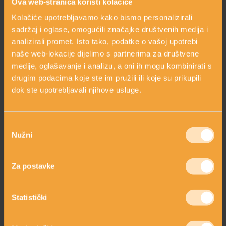
Ova web-stranica koristi kolačiće
OVAJ SASTOJAK SADRŽE SLJEDEĆI
Kolačiće upotrebljavamo kako bismo personalizirali
PROIZVODI
sadržaj i oglase, omogućili značajke društvenih medija i
analizirali promet. Isto tako, podatke o vašoj upotrebi
naše web-lokacije dijelimo s partnerima za društvene
medije, oglašavanje i analizu, a oni ih mogu kombinirati s
drugim podacima koje ste im pružili ili koje su prikupili
dok ste upotrebljavali njihove usluge.
Odabir
Nužni
pristanka
Za postavke
TONIK ALPSKA RUŽA
HIDRATANTNA KREMA
s matičnim stanicama
S RUŽOM
alpske ruže
Statistički
34,00 €
23,50 €
shopping_cart
shopping_cart
DODAJ
DODAJ