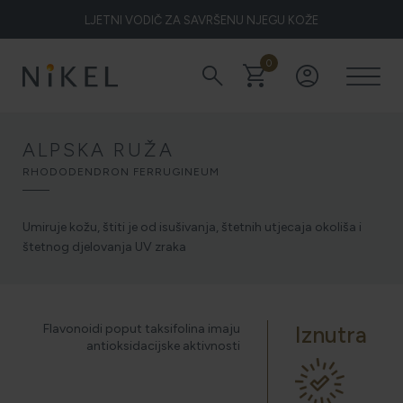
LJETNI VODIČ ZA SAVRŠENU NJEGU KOŽE
0
search
shopping_cart
account_circle
Koje su to ljekovitosti smilja i kako smilje djeluje na lice i prve
bore
ALPSKA RUŽA
RHODODENDRON FERRUGINEUM
ŽELITE LI BLISTAVU KOŽU PODARITE JOJ SMILJE
Umiruje kožu, štiti je od isušivanja, štetnih utjecaja okoliša i
štetnog djelovanja UV zraka
NIKEL HEROJ PRIRODE
Flavonoidi poput taksifolina imaju
Iznutra
antioksidacijske aktivnosti
5 ZNAKOVA DA JE KOŽA DEHIDRIRANA (I KAKO JOJ
VRATITI SVJEŽINU)