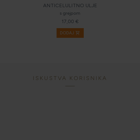
ANTICELULITNO ULJE
s grejpom
17,00 €
shopping_cart
DODAJ
ISKUSTVA KORISNIKA