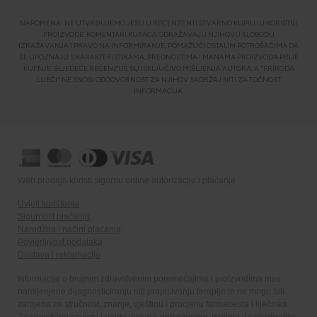
NAPOMENA: NE UTVRĐUJEMO JESU LI RECENZENTI STVARNO KUPILI ILI KORISTILI
PROIZVODE. KOMENTARI KUPACA ODRAŽAVAJU NJIHOVU SLOBODU
IZRAŽAVANJA I PRAVO NA INFORMIRANJE, POMAŽUĆI OSTALIM POTROŠAČIMA DA
SE UPOZNAJU S KARAKTERISTIKAMA, PREDNOSTIMA I MANAMA PROIZVODA PRIJE
KUPNJE. SLJEDEĆE RECENZIJE SU ISKLJUČIVO MIŠLJENJA AUTORA, A "PRIRODA
LIJEĆI" NE SNOSI ODGOVORNOST ZA NJIHOV SADRŽAJ NITI ZA TOČNOST
INFORMACIJA.
Web prodaja koristi sigurnu online autorizaciju i plaćanje
Uvjeti korištenja
Sigurnost plaćanja
Narudžba i načini plaćanja
Povjerljivost podataka
Dostava i reklamacije
Informacije o brojnim zdravstvenim poremećajima i proizvodima nisu
namijenjene dijagnosticiranju niti propisivanju terapije te ne mogu biti
zamjena za stručnost, znanje, vještinu i procjenu farmaceuta i liječnika.