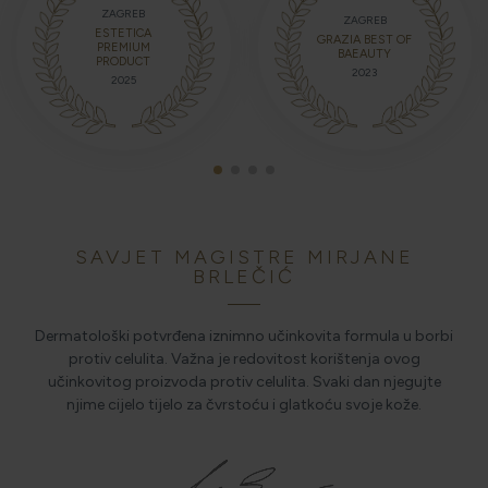
ZAGREB
ZAGREB
ESTETICA
GRAZIA BEST OF
PREMIUM
BAEAUTY
PRODUCT
2023
2025
SAVJET MAGISTRE MIRJANE
BRLEČIĆ
Dermatološki potvrđena iznimno učinkovita formula u borbi
protiv celulita. Važna je redovitost korištenja ovog
učinkovitog proizvoda protiv celulita. Svaki dan njegujte
njime cijelo tijelo za čvrstoću i glatkoću svoje kože.