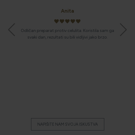
Anita
favorite
favorite
favorite
favorite
favorite
Učinko
 sam ikad
Odličan preparat protiv celulita. Koristila sam ga
nastojim 
svaki dan, rezultati su bili vidljivi jako brzo.
NAPIŠITE NAM SVOJA ISKUSTVA