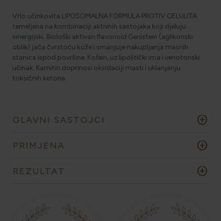
Vrlo učinkovita LIPOSOMALNA FORMULA PROTIV CELULITA
temeljena na kombinaciji aktivnih sastojaka koji djeluju
sinergijski. Biološki aktivan flavonoid Genistein (aglikonski
oblik) jača čvrstoću kože i smanjuje nakupljanja masnih
stanica ispod površine. Kofein, uz lipolitički ima i venotonski
učinak. Karnitin doprinosi oksidaciji masti i uklanjanju
toksičnih ketona.
add_circle
GLAVNI SASTOJCI
add_circle
PRIMJENA
add_circle
REZULTAT