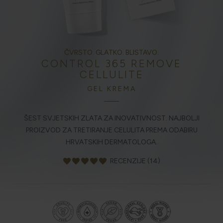
HOLISTIČKA NJEGA KOŽE
ČVRSTO. GLATKO. BLISTAVO.
CONTROL 365 REMOVE
ZLATNI ELIKSIR MEDITERANA: ZAŠTO NAŠA KOŽA
CELLULITE
OBOŽAVA SMILJE?
GEL KREMA
MORE, SUNCE I KLIMA: KAKO OBNOVITI KOŽU NAKON
ŠEST SVJETSKIH ZLATA ZA INOVATIVNOST. NAJBOLJI
DANA NA PLAŽI?
PROIZVOD ZA TRETIRANJE CELULITA PREMA ODABIRU
HRVATSKIH DERMATOLOGA.
NJEGA TIJELA NAKON SUNČANJA: ZAŠTO NE BISMO
favorite
favorite
favorite
favorite
favorite
RECENZIJE (14)
TREBALI ZABORAVITI KOŽU ISPOD VRATA?