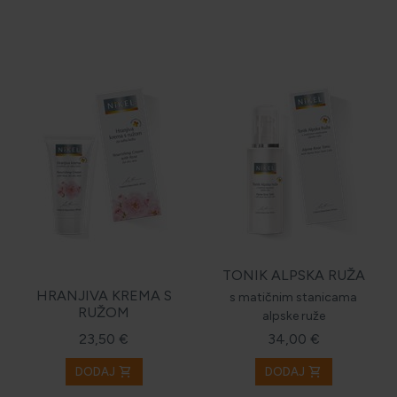
TONIK ALPSKA RUŽA
HRANJIVA KREMA S
s matičnim stanicama
RUŽOM
alpske ruže
23,50 €
34,00 €
shopping_cart
shopping_cart
DODAJ
DODAJ