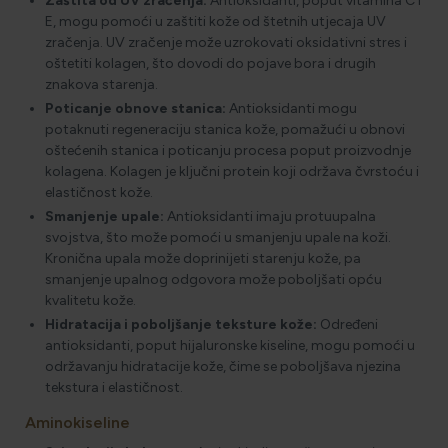
Zaštita od UV zračenja:
Antioksidanti, poput vitamina C i
E, mogu pomoći u zaštiti kože od štetnih utjecaja UV
zračenja. UV zračenje može uzrokovati oksidativni stres i
oštetiti kolagen, što dovodi do pojave bora i drugih
znakova starenja.
Poticanje obnove stanica:
Antioksidanti mogu
potaknuti regeneraciju stanica kože, pomažući u obnovi
oštećenih stanica i poticanju procesa poput proizvodnje
kolagena. Kolagen je ključni protein koji održava čvrstoću i
elastičnost kože.
Smanjenje upale:
Antioksidanti imaju protuupalna
svojstva, što može pomoći u smanjenju upale na koži.
Kronična upala može doprinijeti starenju kože, pa
smanjenje upalnog odgovora može poboljšati opću
kvalitetu kože.
Hidratacija i poboljšanje teksture kože:
Određeni
antioksidanti, poput hijaluronske kiseline, mogu pomoći u
održavanju hidratacije kože, čime se poboljšava njezina
tekstura i elastičnost.
Aminokiseline