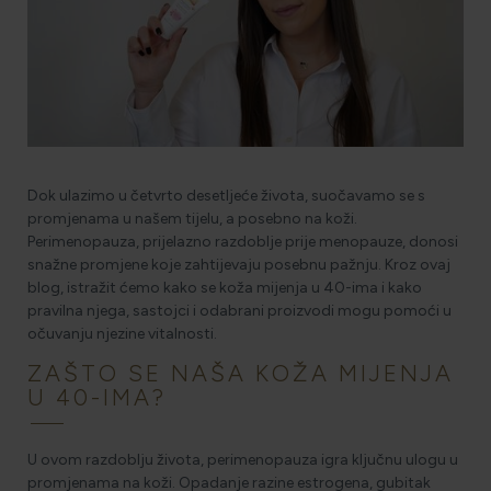
HOLISTIČKA NJEGA KOŽE
ZLATNI ELIKSIR MEDITERANA: ZAŠTO NAŠA KOŽA
OBOŽAVA SMILJE?
Dok ulazimo u četvrto desetljeće života, suočavamo se s
promjenama u našem tijelu, a posebno na koži.
Perimenopauza, prijelazno razdoblje prije menopauze, donosi
MORE, SUNCE I KLIMA: KAKO OBNOVITI KOŽU NAKON
snažne promjene koje zahtijevaju posebnu pažnju. Kroz ovaj
DANA NA PLAŽI?
blog, istražit ćemo kako se koža mijenja u 40-ima i kako
pravilna njega, sastojci i odabrani proizvodi mogu pomoći u
očuvanju njezine vitalnosti.
NJEGA TIJELA NAKON SUNČANJA: ZAŠTO NE BISMO
TREBALI ZABORAVITI KOŽU ISPOD VRATA?
ZAŠTO SE NAŠA KOŽA MIJENJA
U 40-IMA?
U ovom razdoblju života, perimenopauza igra ključnu ulogu u
promjenama na koži. Opadanje razine estrogena, gubitak