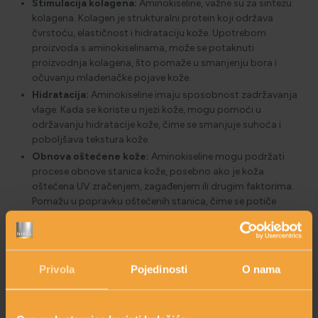
Stimulacija kolagena:
Aminokiseline, važne su za sintezu
kolagena. Kolagen je strukturalni protein koji održava
čvrstoću, elastičnost i hidrataciju kože. Upotrebom
proizvoda s aminokiselinama, može se potaknuti
proizvodnja kolagena, što pomaže u smanjenju bora i
očuvanju mladenačke pojave kože.
Hidratacija:
Aminokiseline imaju sposobnost zadržavanja
vlage. Kada se koriste u njezi kože, mogu pomoći u
održavanju hidratacije kože, čime se smanjuje suhoća i
poboljšava tekstura kože.
Obnova oštećene kože:
Aminokiseline mogu podržati
procese obnove stanica kože, posebno ako je koža
oštećena UV zračenjem, zagađenjem ili drugim faktorima.
Pomažu u popravku oštećenih stanica, čime se potiče
zdrav i sjajan ten.
Matične stanice biljaka
Regeneracija i obnova stanica:
Matične stanice biljaka
Privola
Pojedinosti
O nama
imaju sposobnost neograničene podjele i diferencijacije,
što znači da mogu generirati nove stanice i pomoći u
obnovi oštećenih ili starijih stanica kože. Ova svojstva