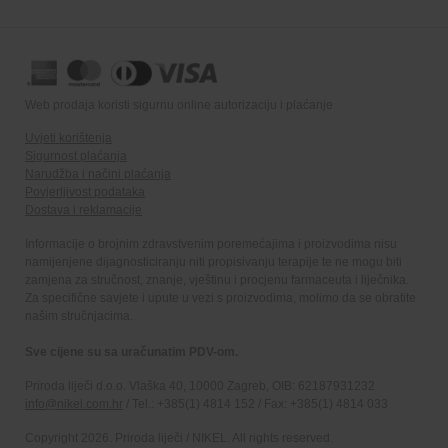
Web prodaja koristi sigurnu online autorizaciju i plaćanje
Uvjeti korištenja
Sigurnost plaćanja
Narudžba i načini plaćanja
Povjerljivost podataka
Dostava i reklamacije
Informacije o brojnim zdravstvenim poremećajima i proizvodima nisu
namijenjene dijagnosticiranju niti propisivanju terapije te ne mogu biti
zamjena za stručnost, znanje, vještinu i procjenu farmaceuta i liječnika.
Za specifične savjete i upute u vezi s proizvodima, molimo da se obratite
našim stručnjacima.
Sve cijene su sa uračunatim PDV-om.
Priroda liječi d.o.o. Vlaška 40, 10000 Zagreb, OIB: 62187931232
info@nikel.com.hr
/ Tel.: +385(1) 4814 152 / Fax: +385(1) 4814 033
Copyright 2026. Priroda liječi / NIKEL. All rights reserved.