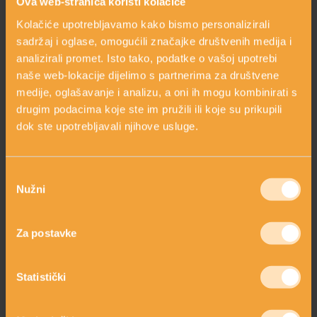
Ova web-stranica koristi kolačiće
mogu doprinijeti obnovi i revitalizaciji kože, čime se
smanjuju znakovi starenja.
Kolačiće upotrebljavamo kako bismo personalizirali
Antioksidativna svojstva:
Matične stanice biljaka često
sadržaj i oglase, omogućili značajke društvenih medija i
sadrže antioksidante koji pomažu u zaštiti kože od
analizirali promet. Isto tako, podatke o vašoj upotrebi
oksidativnog stresa. Slobodni radikali mogu uzrokovati
naše web-lokacije dijelimo s partnerima za društvene
oštećenja stanica kože i pridonijeti procesu starenja, pa
medije, oglašavanje i analizu, a oni ih mogu kombinirati s
antioksidativna svojstva matičnih stanica mogu imati
drugim podacima koje ste im pružili ili koje su prikupili
koristi u prevenciji tih šteta.
dok ste upotrebljavali njihove usluge.
Hidratacija i očuvanje elastičnosti:
Matične stanice
biljaka mogu poticati proizvodnju kolagena i elastina,
proteina koji održavaju čvrstoću i elastičnost kože. Ovo
može rezultirati hidratiziranom kožom smanjenjem bora i
Odabir
finih linija.
Nužni
pristanka
Poticanje rasta novih stanica:
Matične stanice biljaka
mogu poticati rast novih stanica i poboljšati cirkulaciju,
Za postavke
što može doprinijeti svježem i zdravom izgledu kože.
HIDRATACIJA KAO PRIORITET!
Statistički
Hidratacija postaje ključna u održavanju zdravlja kože,
posebno u 40-ima. Nedostatak hidratacije može rezultirati