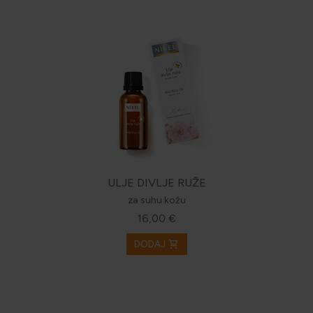
ULJE DIVLJE RUŽE
za suhu kožu
16,00 €
shopping_cart
DODAJ