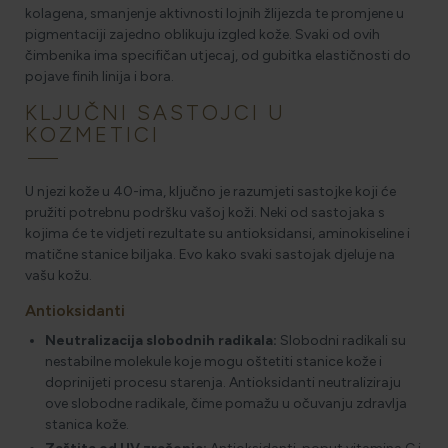
kolagena, smanjenje aktivnosti lojnih žlijezda te promjene u
pigmentaciji zajedno oblikuju izgled kože. Svaki od ovih
čimbenika ima specifičan utjecaj, od gubitka elastičnosti do
pojave finih linija i bora.
KLJUČNI SASTOJCI U
KOZMETICI
U njezi kože u 40-ima, ključno je razumjeti sastojke koji će
pružiti potrebnu podršku vašoj koži. Neki od sastojaka s
kojima će te vidjeti rezultate su antioksidansi, aminokiseline i
matične stanice biljaka. Evo kako svaki sastojak djeluje na
vašu kožu.
Antioksidanti
Neutralizacija slobodnih radikala:
Slobodni radikali su
nestabilne molekule koje mogu oštetiti stanice kože i
doprinijeti procesu starenja. Antioksidanti neutraliziraju
ove slobodne radikale, čime pomažu u očuvanju zdravlja
stanica kože.