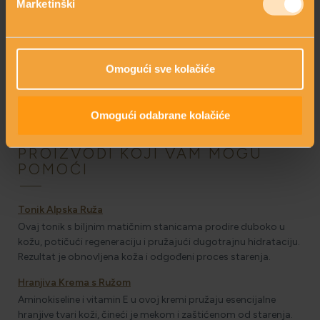
Marketinški
suhom, grubom kožom te pojavom finih linija i bora. Uz
redovitu rutinu njege lica, naglasak treba biti na hidratantnim
proizvodima koji potiču dubinsku hidrataciju i održavaju kožu
svježom i elastičnom.
Omogući sve kolačiće
U sklopu rutine, čišćenje, toniranje i hidratacija su ključni
koraci. Blago sredstvo za čišćenje uklonit će nečistoće, a tonik
s antioksidansima pripremit će kožu za hidratantne
Omogući odabrane kolačiće
proizvode.
PROIZVODI KOJI VAM MOGU
POMOĆI
Tonik Alpska Ruža
Ovaj tonik s biljnim matičnim stanicama prodire duboko u
kožu, potičući regeneraciju i pružajući dugotrajnu hidrataciju.
Rezultat je obnovljena koža i odgođeni proces starenja.
Hranjiva Krema s Ružom
Aminokiseline i vitamin E u ovoj kremi pružaju esencijalne
hranjive tvari koži, čineći je mekom i zaštićenom od starenja.