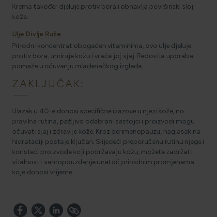
Krema također djeluje protiv bora i obnavlja površinski sloj
kože.
Ulje Divlje Ruže
Prirodni koncentrat obogaćen vitaminima, ovo ulje djeluje
protiv bora, umiruje kožu i vraća joj sjaj. Redovita uporaba
pomaže u očuvanju mladenačkog izgleda.
ZAKLJUČAK:
Ulazak u 40-e donosi specifične izazove u njezi kože, no
pravilna rutina, pažljivo odabrani sastojci i proizvodi mogu
očuvati sjaj i zdravlje kože. Kroz perimenopauzu, naglasak na
hidrataciji postaje ključan. Slijedeći preporučenu rutinu njege i
koristeći proizvode koji podržavaju kožu, možete zadržati
vitalnost i samopouzdanje unatoč prirodnim promjenama
koje donosi vrijeme.