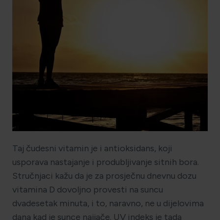
HOLISTIČKA NJEGA KOŽE
ZLATNI ELIKSIR MEDITERANA: ZAŠTO NAŠA KOŽA
OBOŽAVA SMILJE?
MORE, SUNCE I KLIMA: KAKO OBNOVITI KOŽU NAKON
DANA NA PLAŽI?
Taj čudesni vitamin je i antioksidans, koji
NJEGA TIJELA NAKON SUNČANJA: ZAŠTO NE BISMO
usporava nastajanje i produbljivanje sitnih bora.
TREBALI ZABORAVITI KOŽU ISPOD VRATA?
Stručnjaci kažu da je za prosječnu dnevnu dozu
vitamina D dovoljno provesti na suncu
dvadesetak minuta, i to, naravno, ne u dijelovima
dana kad je sunce najjače. UV indeks je tada