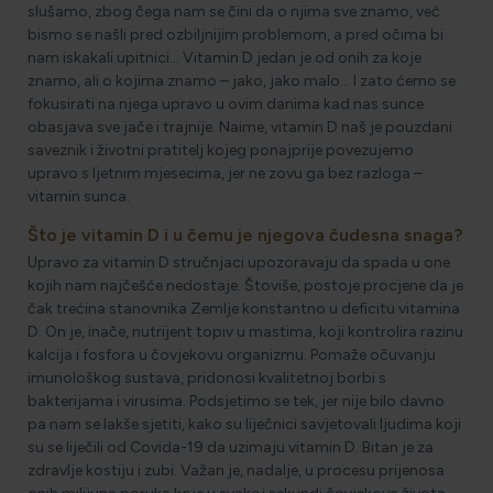
slušamo, zbog čega nam se čini da o njima sve znamo, već
bismo se našli pred ozbiljnijim problemom, a pred očima bi
nam iskakali upitnici… Vitamin D jedan je od onih za koje
znamo, ali o kojima znamo – jako, jako malo… I zato ćemo se
fokusirati na njega upravo u ovim danima kad nas sunce
obasjava sve jače i trajnije. Naime, vitamin D naš je pouzdani
saveznik i životni pratitelj kojeg ponajprije povezujemo
upravo s ljetnim mjesecima, jer ne zovu ga bez razloga –
vitamin sunca.
Što je vitamin D i u čemu je njegova čudesna snaga?
Upravo za vitamin D stručnjaci upozoravaju da spada u one
kojih nam najčešće nedostaje. Štoviše, postoje procjene da je
čak trećina stanovnika Zemlje konstantno u deficitu vitamina
D. On je, inače, nutrijent topiv u mastima, koji kontrolira razinu
kalcija i fosfora u čovjekovu organizmu. Pomaže očuvanju
imunološkog sustava, pridonosi kvalitetnoj borbi s
bakterijama i virusima. Podsjetimo se tek, jer nije bilo davno
pa nam se lakše sjetiti, kako su liječnici savjetovali ljudima koji
su se liječili od Covida-19 da uzimaju vitamin D. Bitan je za
zdravlje kostiju i zubi. Važan je, nadalje, u procesu prijenosa