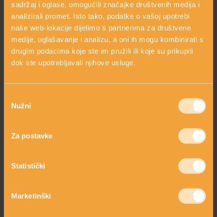
sadržaj i oglase, omogućili značajke društvenih medija i
• Promjene raspoloženja
• Prijelomi kostiju
analizirali promet. Isto tako, podatke o vašoj upotrebi
• Gubitak apetita
naše web-lokacije dijelimo s partnerima za društvene
• Pojačano opadanje kose
medije, oglašavanje i analizu, a oni ih mogu kombinirati s
Posumnjate li da bi neko od ovih stanja moglo biti povezana s
drugim podacima koje ste im pružili ili koje su prikupili
manjkom vitamina D, lako ćete to utvrditi. Dovoljno je
dok ste upotrebljavali njihove usluge.
napraviti pretragu krvi.
Koji su znakovi da imamo previše vitamina D?
U organizmu može biti i previše vitamina D, i to u pravilu kod
Odabir
ljudi koji ga dodatno uzimaju kroz dodatke prehrani. Ni u
Nužni
pristanka
čemu ne treba pretjerivati, zar ne? Višak vitamina D, inače,
može povećati razinu kalcija u krvi. Neki od znakova koji
Za postavke
pokazuju da biste mogli biti u suficitu vitamina D, što također
nije dobro, su:
• Apatija kojoj ne znate uzrok
Statistički
• Mučnina i povraćanje
• Pojačana žeđ
• Zbunjenost
Marketinški
• Bol u trbuhu
• Blijeda kože