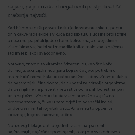
najjači, pa je i rizik od negativnih posljedica UV
zračenja najveći.
Kad bismo sad išli provesti neku jednostavnu anketu, poput
onih kakve rade ekipe TV kuća kad ispituju slučajne prolaznike
o nečemu, pa pitali ljude o tome koliko znaju o pojedinim
vitaminima većina bi se iznenadila koliko malo zna o nečemu
što im je blisko i svakodnevno.
Naravno, znamo za vitamine. Vitamini su, kao što kaže
definicija, esencijalni nutrijenti koji su čovjeku potrebni u
malim količinama, kako bi ostao snažan i zdrav. Znamo, dakle,
da našem tijelu čine dobro, da su važni za zdravlje organizma,
da bez njih nema preventivne zaštite od raznih boleština, pa i
onih najtežih… Znamo i to da vitamini snažno utječu na
procese starenja, čuvaju nam svjež i mladenački izgled,
pridonose mentalnoj vitalnosti… Ali, sve su to općenite
spoznaje, koje su, naravno, točne.
No, izdvojiti blagodati pojedinih vitamina, pa i onih
najčuvenijih, najčešće spominjanih, o kojima svakodnevno