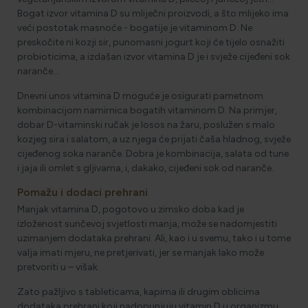
Bogat izvor vitamina D su mliječni proizvodi, a što mlijeko ima
veći postotak masnoće - bogatije je vitaminom D. Ne
preskočite ni kozji sir, punomasni jogurt koji će tijelo osnažiti
probioticima, a izdašan izvor vitamina D je i svježe cijeđeni sok
naranče…
Dnevni unos vitamina D moguće je osigurati pametnom
kombinacijom namirnica bogatih vitaminom D. Na primjer,
dobar D-vitaminski ručak je losos na žaru, poslužen s malo
kozjeg sira i salatom, a uz njega će prijati čaša hladnog, svježe
cijeđenog soka naranče. Dobra je kombinacija, salata od tune
i jaja ili omlet s gljivama, i, dakako, cijeđeni sok od naranče.
Pomažu i dodaci prehrani
Manjak vitamina D, pogotovo u zimsko doba kad je
izloženost sunčevoj svjetlosti manja, može se nadomjestiti
uzimanjem dodataka prehrani. Ali, kao i u svemu, tako i u tome
valja imati mjeru, ne pretjerivati, jer se manjak lako može
pretvoriti u – višak.
Zato pažljivo s tableticama, kapima ili drugim oblicima
dodataka prehrani koji nadopunjuju vitamin D u organizmu.