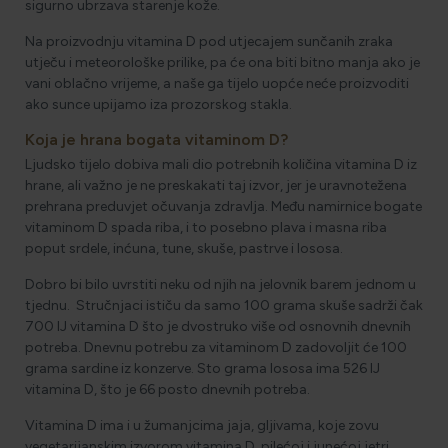
sigurno ubrzava starenje kože.
Na proizvodnju vitamina D pod utjecajem sunčanih zraka
utječu i meteorološke prilike, pa će ona biti bitno manja ako je
vani oblačno vrijeme, a naše ga tijelo uopće neće proizvoditi
ako sunce upijamo iza prozorskog stakla.
Koja je hrana bogata vitaminom D?
Ljudsko tijelo dobiva mali dio potrebnih količina vitamina D iz
hrane, ali važno je ne preskakati taj izvor, jer je uravnotežena
prehrana preduvjet očuvanja zdravlja. Među namirnice bogate
vitaminom D spada riba, i to posebno plava i masna riba
poput srdele, inćuna, tune, skuše, pastrve i lososa.
Dobro bi bilo uvrstiti neku od njih na jelovnik barem jednom u
tjednu. Stručnjaci ističu da samo 100 grama skuše sadrži čak
700 IJ vitamina D što je dvostruko više od osnovnih dnevnih
potreba. Dnevnu potrebu za vitaminom D zadovoljit će 100
grama sardine iz konzerve. Sto grama lososa ima 526 IJ
vitamina D, što je 66 posto dnevnih potreba.
Vitamina D ima i u žumanjcima jaja, gljivama, koje zovu
vegetarijanskim izvorom vitamina D, pilećoj i junećoj jetri…