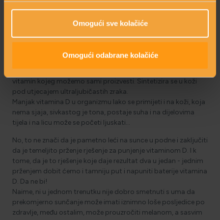
I u ovim slučajevima dobro je napraviti laboratorijske pretrage
krvi te uz ostale vrijednosti povezane s navedenim
simptomima, provjeriti i razinu vitamina D.
Omogući sve kolačiće
Koji je glavni izvor vitamina D?
Za vitamin D kaže se da je sin Sunca, a razlog je u tome što
Omogući odabrane kolačiće
tijekom izlaganja sunčevim zrakama naše tijelo ima
sposobnost proizvodnje vitamina D. Zapravo, on je jedini
vitamin kojeg možemo sami proizvesti. Sintetizira se u koži
pod utjecajem ultraljubičastih zraka.
Manjak vitamina D u organizmu lako se primijeti i na koži, koja
nema sjaja, sivkastog je tona, postaje suha i na dijelovima
tijela i na licu može se početi ljuskati…
No, to ne znači da je pametno leći na sunce u podne i zaključiti
da je temeljito prženje rješenje za punjenje vitaminom D. I k
tome, da je to rješenje koje daje rezultat dva u jedan - jednim
prženjem dobit ćemo i tamniju put i napuniti baterije vitamina
D. Da ne bi!
Naime, ni u jednom trenutku nije dobro smetnuti s uma da
prekomjerno sunčanje može imati iznimno loše posljedice po
zdravlje, među ostalim, može prouzročiti melanom, a sasvim