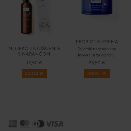
PROBIOTIK KREMA
MLIJEKO ZA ČIŠĆENJE
Svjetski nagrađivana
S NARANČOM
inovacija za obnovu
oštećene
12,50 €
23,50 €
shopping_cart
shopping_cart
DODAJ
DODAJ