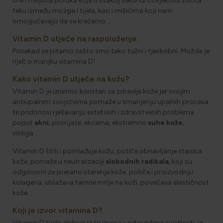
onih milijuna poruka koje u svakoj sekundi čovjekova života
teku između mozga i tijela, kao i mišićima koji nam
omogućavaju da se krećemo…
Vitamin D utječe na raspoloženje.
Ponekad se pitamo zašto smo tako tužni i tjeskobni. Možda je
riječ o manjku vitamina D!
Kako vitamin D utječe na kožu?
Vitamin D je iznimno koristan za zdravlje kože jer svojim
antiupalnim svojstvima pomaže u smanjenju upalnih procesa
te pridonosi rješavanju estetskih i zdravstvenih problema
poput
akni
, psorijaze, ekcema, ekstremno
suhe kože
,
vitiliga…
Vitamin D štiti i pomlađuje kožu, potiče obnavljanje stanica
kože, pomaže u neutralizaciji
slobodnih radikala
, koji su
odgovorni za prerano starenje kože, potiče i proizvodnju
kolagena, ublažava tamne mrlje na koži, povećava elastičnost
kože…
Koji je izvor vitamina D?
Vitamin D tijelo dobiva iz tri izvora - od sunčeve svjetlosti, iz