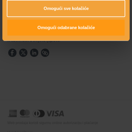
hijalurona, smanjenju hiperpigmentacije, jačanju funkcije
Omogući sve kolačiće
barijere kože te smanjenju transepidermalnog gubitka vode.
Posebnost ove nagrade je i statua, dizajn Nenada Sovilja kojoj
Omogući odabrane kolačiće
je umjetnik dao svoj osobni pečat. Dodjela ove nagrada je
proslava izvrsnosti i inspiracija za buduće inovacije i
kreativnost u svijetu ljepote.
Web prodaja koristi sigurnu online autorizaciju i plaćanje