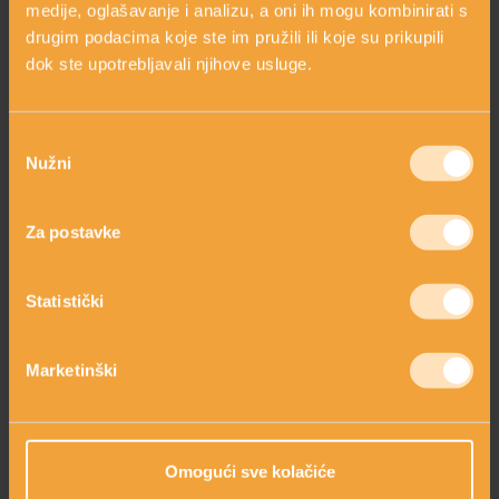
arrow_circle_right
medije, oglašavanje i analizu, a oni ih mogu kombinirati s
Vitamin E iz ulja sikavice
drugim podacima koje ste im pružili ili koje su prikupili
arrow_circle_right
Za dobru volju i ugodno raspoloženje
dok ste upotrebljavali njihove usluge.
arrow_circle_right
Zaključak
Odabir
Nužni
pristanka
OVAJ SASTOJAK SADRŽE SLJEDEĆI
PROIZVODI
Za postavke
Statistički
Marketinški
Omogući sve kolačiće