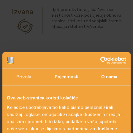
Izvana
djeluje protiv bora, jača čvrstoću i
HOLISTIČKA NJEGA KOŽE
elastičnost kože, pospješuje obnovu
stanica, štiti kožu od vanjskih štetnih
utjecaja i štetnih UVA zraka
ZLATNI ELIKSIR MEDITERANA: ZAŠTO NAŠA KOŽA
OBOŽAVA SMILJE?
MORE, SUNCE I KLIMA: KAKO OBNOVITI KOŽU NAKON
arrow_circle_right
Sikavica
DANA NA PLAŽI?
Privola
Pojedinosti
O nama
arrow_circle_right
Sveta biljka
arrow_circle_right
NJEGA TIJELA NAKON SUNČANJA: ZAŠTO NE BISMO
Protiv zmijskog ugriza
Ova web-stranica koristi kolačiće
TREBALI ZABORAVITI KOŽU ISPOD VRATA?
Kolačiće upotrebljavamo kako bismo personalizirali
arrow_circle_right
Uklanja toksine iz tijela
sadržaj i oglase, omogućili značajke društvenih medija i
analizirali promet. Isto tako, podatke o vašoj upotrebi
arrow_circle_right
Pomaže kod alergija, jača krvne žile
naše web-lokacije dijelimo s partnerima za društvene