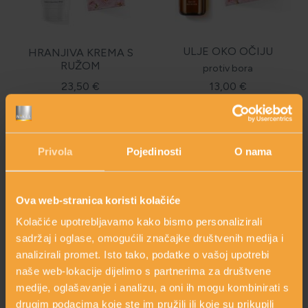
ULJE OKO OČIJU
HRANJIVA KREMA S
RUŽOM
protiv bora
23,50 €
13,00 €
shopping_cart
shopping_cart
DODAJ
DODAJ
Privola
Pojedinosti
O nama
Ova web-stranica koristi kolačiće
Kolačiće upotrebljavamo kako bismo personalizirali
sadržaj i oglase, omogućili značajke društvenih medija i
analizirali promet. Isto tako, podatke o vašoj upotrebi
naše web-lokacije dijelimo s partnerima za društvene
medije, oglašavanje i analizu, a oni ih mogu kombinirati s
drugim podacima koje ste im pružili ili koje su prikupili