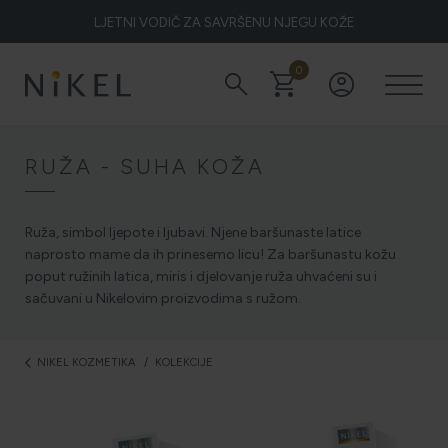
LJETNI VODIČ ZA SAVRŠENU NJEGU KOŽE
0
search
shopping_cart
account_circle
Koje su to ljekovitosti smilja i kako smilje djeluje na lice i prve
bore
RUŽA - SUHA KOŽA
ŽELITE LI BLISTAVU KOŽU PODARITE JOJ SMILJE
Ruža, simbol ljepote i ljubavi. Njene baršunaste latice
naprosto mame da ih prinesemo licu! Za baršunastu kožu
poput ružinih latica, miris i djelovanje ruža uhvaćeni su i
sačuvani u Nikelovim proizvodima s ružom.
NIKEL HEROJ PRIRODE
NIKEL KOZMETIKA
KOLEKCIJE
arrow_back_ios
5 ZNAKOVA DA JE KOŽA DEHIDRIRANA (I KAKO JOJ
VRATITI SVJEŽINU)