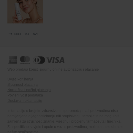
arrow_right_alt
POGLEDAJTE SVE
Web prodaja koristi sigurnu online autorizaciju i plaćanje
Uvjeti korištenja
Sigurnost plaćanja
Narudžba i načini plaćanja
Povjerljivost podataka
Dostava i reklamacije
Informacije o brojnim zdravstvenim poremećajima i proizvodima nisu
namijenjene dijagnosticiranju niti propisivanju terapije te ne mogu biti
zamjena za stručnost, znanje, vještinu i procjenu farmaceuta i liječnika.
Za specifične savjete i upute u vezi s proizvodima, molimo da se obratite
našim stručnjacima.