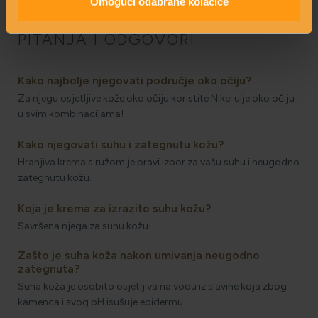
Omogući odabrane kolačiće
PITANJA I ODGOVORI
Kako najbolje njegovati područje oko očiju?
Za njegu osjetljive kože oko očiju koristite Nikel ulje oko očiju
u svim kombinacijama!
Kako njegovati suhu i zategnutu kožu?
Hranjiva krema s ružom je pravi izbor za vašu suhu i neugodno
zategnutu kožu.
Koja je krema za izrazito suhu kožu?
Savršena njega za suhu kožu!
Zašto je suha koža nakon umivanja neugodno
zategnuta?
Suha koža je osobito osjetljiva na vodu iz slavine koja zbog
kamenca i svog pH isušuje epidermu.