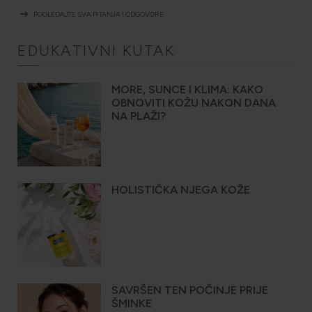
arrow_right_alt
POGLEDAJTE SVA PITANJA I ODGOVORE
EDUKATIVNI KUTAK
MORE, SUNCE I KLIMA: KAKO
OBNOVITI KOŽU NAKON DANA
NA PLAŽI?
HOLISTIČKA NJEGA KOŽE
SAVRŠEN TEN POČINJE PRIJE
ŠMINKE