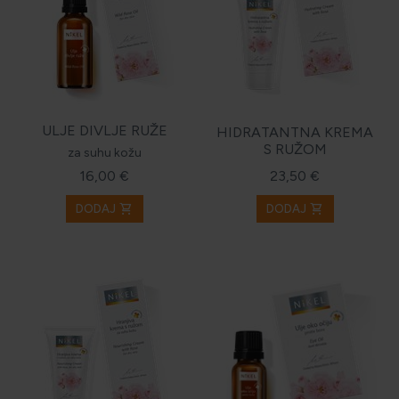
ULJE DIVLJE RUŽE
HIDRATANTNA KREMA
S RUŽOM
za suhu kožu
16,00 €
23,50 €
shopping_cart
shopping_cart
DODAJ
DODAJ