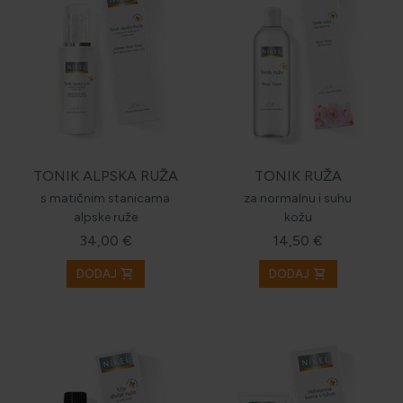
HOLISTIČKA NJEGA KOŽE
ZLATNI ELIKSIR MEDITERANA: ZAŠTO NAŠA KOŽA
OBOŽAVA SMILJE?
TONIK ALPSKA RUŽA
TONIK RUŽA
s matičnim stanicama
za normalnu i suhu
MORE, SUNCE I KLIMA: KAKO OBNOVITI KOŽU NAKON
alpske ruže
kožu
DANA NA PLAŽI?
34,00 €
14,50 €
shopping_cart
shopping_cart
DODAJ
DODAJ
NJEGA TIJELA NAKON SUNČANJA: ZAŠTO NE BISMO
TREBALI ZABORAVITI KOŽU ISPOD VRATA?