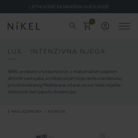
LJETNI VODIČ ZA SAVRŠENU NJEGU KOŽE
0
search
shopping_cart
account_circle
Koje su to ljekovitosti smilja i kako smilje djeluje na lice i prve
bore
LUX - INTENZIVNA NJEGA
ŽELITE LI BLISTAVU KOŽU PODARITE JOJ SMILJE
NiKEL produkti iz luksuzne linije, s maksimalnim udjelom
aktivnih sastojaka, protkani biljem koje raste u netaknutoj
prirodi hrvatskog Mediterana, očarat će sva Vaša osjetila i
Vašoj koži dati ljepotu i biserni sjaj.
NIKEL HEROJ PRIRODE
NIKEL KOZMETIKA
KOLEKCIJE
arrow_back_ios
5 ZNAKOVA DA JE KOŽA DEHIDRIRANA (I KAKO JOJ
VRATITI SVJEŽINU)