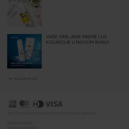
VAŠE OMILJENE KREME LUX
KOLEKCIJE U NOVOM RUHU!
arrow_right_alt
POGLEDAJTE SVE
Web prodaja koristi sigurnu online autorizaciju i plaćanje
Uvjeti korištenja
Sigurnost plaćanja