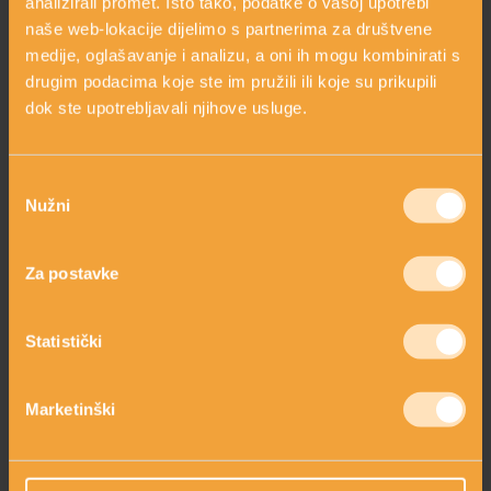
53,00 €
24,00 €
analizirali promet. Isto tako, podatke o vašoj upotrebi
naše web-lokacije dijelimo s partnerima za društvene
shopping_cart
shopping_cart
DODAJ
DODAJ
medije, oglašavanje i analizu, a oni ih mogu kombinirati s
drugim podacima koje ste im pružili ili koje su prikupili
dok ste upotrebljavali njihove usluge.
Odabir
Nužni
pristanka
Za postavke
SET NIKELHIDRIS FACE
Statistički
& EYE
SET NIKELHIDRIS FACE
& NIKELIFT EYE
Dubinski hidrirana i
Marketinški
intenzivna njega
svježa koža.
74,00 €
74,00 €
92,50 €
92,50 €
shopping_cart
shopping_cart
DODAJ
DODAJ