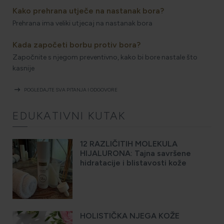
Kako prehrana utječe na nastanak bora?
Prehrana ima veliki utjecaj na nastanak bora
Kada započeti borbu protiv bora?
Započnite s njegom preventivno, kako bi bore nastale što
kasnije
arrow_right_alt
POGLEDAJTE SVA PITANJA I ODGOVORE
EDUKATIVNI KUTAK
12 RAZLIČITIH MOLEKULA
HIJALURONA: Tajna savršene
hidratacije i blistavosti kože
HOLISTIČKA NJEGA KOŽE