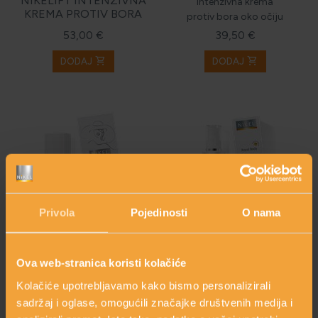
NIKELIFT INTENZIVNA
Intenzivna krema
KREMA PROTIV BORA
protiv bora oko očiju
53,00 €
39,50 €
shopping_cart
shopping_cart
DODAJ
DODAJ
Privola
Pojedinosti
O nama
Ova web-stranica koristi kolačiće
NIKELNUTRIS KREMA
ROYAL BODY
Intenzivna hranjiva
Mlijeko za tijelo s
Kolačiće upotrebljavamo kako bismo personalizirali
krema
matičnom mliječi
sadržaj i oglase, omogućili značajke društvenih medija i