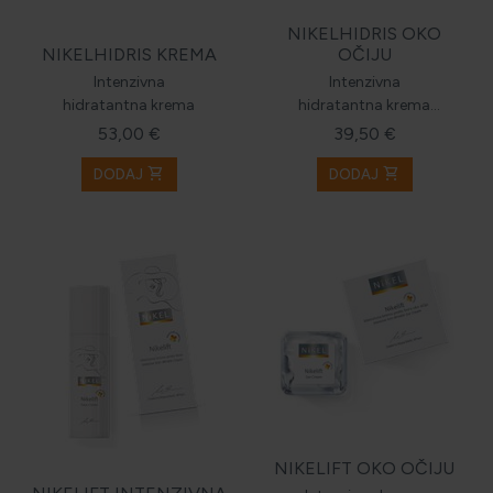
NIKELHIDRIS OKO
NIKELHIDRIS KREMA
OČIJU
Intenzivna
Intenzivna
hidratantna krema
hidratantna krema
oko očiju
53,00 €
39,50 €
shopping_cart
shopping_cart
DODAJ
DODAJ
NIKELIFT OKO OČIJU