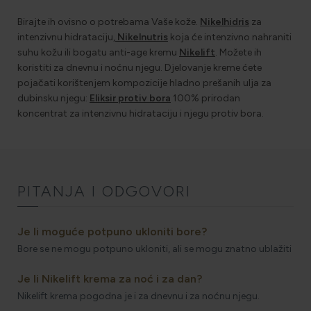
Birajte ih ovisno o potrebama Vaše kože.
Nikelhidris
za
intenzivnu hidrataciju,
Nikelnutris
koja će intenzivno nahraniti
suhu kožu ili bogatu anti-age kremu
Nikelift
. Možete ih
koristiti za dnevnu i noćnu njegu. Djelovanje kreme ćete
pojačati korištenjem kompozicije hladno prešanih ulja za
dubinsku njegu:
Eliksir protiv bora
100% prirodan
koncentrat za intenzivnu hidrataciju i njegu protiv bora.
PITANJA I ODGOVORI
Je li moguće potpuno ukloniti bore?
Bore se ne mogu potpuno ukloniti, ali se mogu znatno ublažiti
Je li Nikelift krema za noć i za dan?
Nikelift krema pogodna je i za dnevnu i za noćnu njegu.