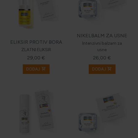
NIKELBALM ZA USNE
ELIKSIR PROTIV BORA
Intenzivni balzam za
ZLATNI ELIKSIR
usne
29,00 €
26,00 €
shopping_cart
shopping_cart
DODAJ
DODAJ