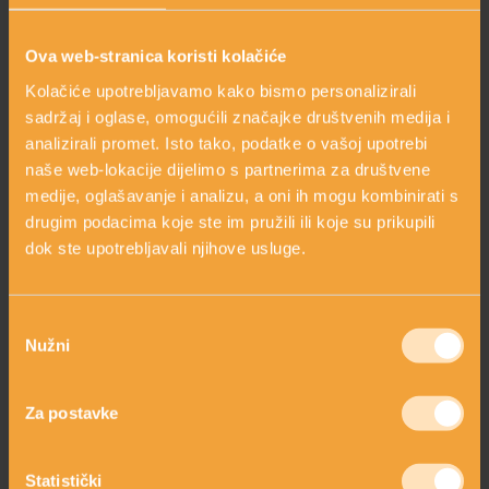
arrow_circle_right
Upotreba hamamelisa u kozmetici
arrow_circle_right
Zaključak
Ova web-stranica koristi kolačiće
Kolačiće upotrebljavamo kako bismo personalizirali
sadržaj i oglase, omogućili značajke društvenih medija i
OVAJ SASTOJAK SADRŽE SLJEDEĆI
analizirali promet. Isto tako, podatke o vašoj upotrebi
PROIZVODI
naše web-lokacije dijelimo s partnerima za društvene
medije, oglašavanje i analizu, a oni ih mogu kombinirati s
drugim podacima koje ste im pružili ili koje su prikupili
dok ste upotrebljavali njihove usluge.
Odabir
Nužni
pristanka
Za postavke
GEL ZA UMIVANJE S
Statistički