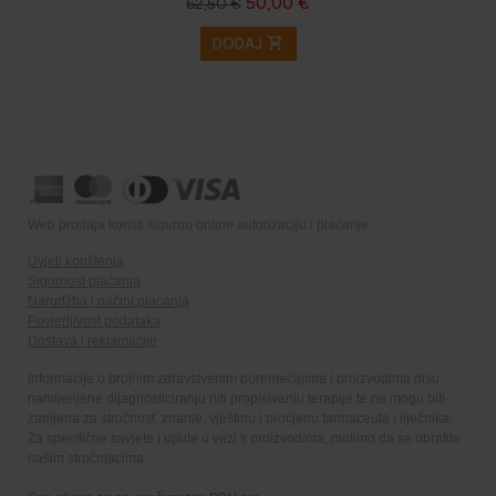
50,00 €
62,50 €
shopping_cart
DODAJ
Web prodaja koristi sigurnu online autorizaciju i plaćanje
Uvjeti korištenja
Sigurnost plaćanja
Narudžba i načini plaćanja
Povjerljivost podataka
Dostava i reklamacije
Informacije o brojnim zdravstvenim poremećajima i proizvodima nisu
namijenjene dijagnosticiranju niti propisivanju terapije te ne mogu biti
zamjena za stručnost, znanje, vještinu i procjenu farmaceuta i liječnika.
Za specifične savjete i upute u vezi s proizvodima, molimo da se obratite
našim stručnjacima.