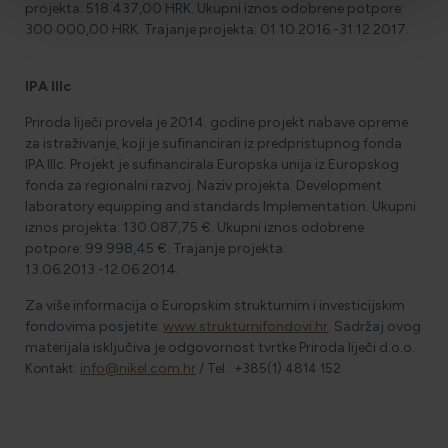
projekta:
518.437,00 HRK.
Ukupni iznos odobrene potpore:
300.000,00 HRK.
Trajanje projekta: 01.10.2016.-31.12.2017.
IPA IIIc
Priroda liječi provela je 2014. godine projekt nabave opreme
za istraživanje, koji je sufinanciran iz predpristupnog fonda
IPA IIIc. Projekt je sufinancirala Europska unija iz Europskog
fonda za regionalni razvoj. Naziv projekta:
Development
laboratory equipping and standards Implementation
. Ukupni
iznos projekta:
130.087,75 €
. Ukupni iznos odobrene
potpore:
99.998,45 €
. Trajanje projekta:
13.06.2013.-12.06.2014.
Za više informacija o Europskim strukturnim i investicijskim
fondovima posjetite:
www.strukturnifondovi.hr
. Sadržaj ovog
materijala isključiva je odgovornost tvrtke Priroda liječi d.o.o.
Kontakt:
info@nikel.com.hr
/ Tel.: +385(1) 4814 152