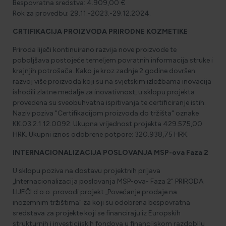
Bespovratna sredstva: 4.909,00 €
Rok za provedbu: 29.11.-2023.-29.12.2024.
HOLISTIČKA NJEGA KOŽE
CRTIFIKACIJA PROIZVODA PRIRODNE KOZMETIKE
Priroda liječi kontinuirano razvija nove proizvode te
poboljšava postojeće temeljem povratnih informacija struke i
ZLATNI ELIKSIR MEDITERANA: ZAŠTO NAŠA KOŽA
krajnjih potrošača. Kako je kroz zadnje 2 godine dovršen
OBOŽAVA SMILJE?
razvoj više proizvoda koji su na svjetskim izložbama inovacija
ishodili zlatne medalje za inovativnost, u sklopu projekta
provedena su sveobuhvatna ispitivanja te certificiranje istih.
Naziv poziva "Certifikacijom proizvoda do tržišta" oznake
MORE, SUNCE I KLIMA: KAKO OBNOVITI KOŽU NAKON
DANA NA PLAŽI?
KK.03.2.1.12.0092. Ukupna vrijednost projekta 429.575,00
HRK. Ukupni iznos odobrene potpore: 320.938,75 HRK.
INTERNACIONALIZACIJA POSLOVANJA MSP-ova Faza 2
NJEGA TIJELA NAKON SUNČANJA: ZAŠTO NE BISMO
TREBALI ZABORAVITI KOŽU ISPOD VRATA?
U sklopu poziva na dostavu projektnih prijava
„Internacionalizacija poslovanja MSP-ova- Faza 2“ PRIRODA
LIJEČI d.o.o. provodi projekt „Povećanje prodaje na
inozemnim tržištima" za koji su odobrena bespovratna
sredstava za projekte koji se financiraju iz Europskih
strukturnih i investicijskih fondova u financijskom razdoblju