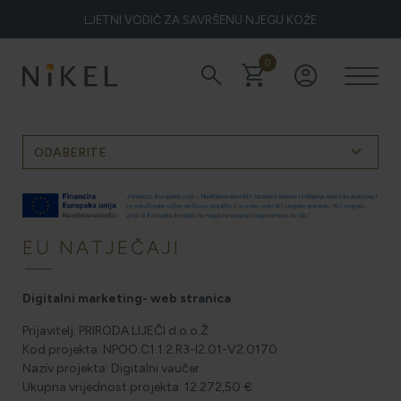
LJETNI VODIČ ZA SAVRŠENU NJEGU KOŽE
0
search
shopping_cart
account_circle
Koje su to ljekovitosti smilja i kako smilje djeluje na lice i prve
bore
keyboard_arrow_down
ODABERITE
ŽELITE LI BLISTAVU KOŽU PODARITE JOJ SMILJE
EU NATJEČAJI
NIKEL HEROJ PRIRODE
Digitalni marketing- web stranica
Prijavitelj: PRIRODA LIJEČI d.o.o.Ž
Kod projekta: NPOO.C1.1.2.R3-I2.01-V2.0170
5 ZNAKOVA DA JE KOŽA DEHIDRIRANA (I KAKO JOJ
VRATITI SVJEŽINU)
Naziv projekta: Digitalni vaučer
Ukupna vrijednost projekta: 12.272,50 €