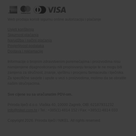
Web prodaja koristi sigurnu online autorizaciju i plaćanje
Uvjeti korištenja
Sigurnost plaćanja
Narudžba i načini plaćanja
Povjerljivost podataka
Dostava i reklamacije
Informacije o brojnim zdravstvenim poremećajima i proizvodima nisu
namijenjene dijagnosticiranju niti propisivanju terapije te ne mogu biti
zamjena za stručnost, znanje, vještinu i procjenu farmaceuta i liječnika.
Za specifične savjete i upute u vezi s proizvodima, molimo da se obratite
našim stručnjacima.
Sve cijene su sa uračunatim PDV-om.
Priroda liječi d.o.o. Vlaška 40, 10000 Zagreb, OIB: 62187931232
info@nikel.com.hr
/ Tel.: +385(1) 4814 152 / Fax: +385(1) 4814 033
Copyright 2026. Priroda liječi / NIKEL. All rights reserved.