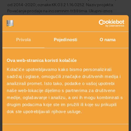
od 2014-2020, oznake KK.03.2.1.16.0252. Naziv projekta:
Povećanje prodaje na inozemnim tržištima
. Ukupni iznos
projekta:
441.845,01 HRK
. Ukupni iznos odobrene potpore:
230.218,25 HRK
. Trajanje projekta: 01.11.2019.-01.02.2021.
Privola
Pojedinosti
O nama
IKT – (2)
U sklopu poziva na dostavu projektnih prijava „Pobolišanje
konkurentnosti i učinkovitosti MSP-a kroz informacijske i
Ova web-stranica koristi kolačiće
komunikacijske tehnologije (IKT) - 2“ PRIRODA LIJEČI d.o.o.
provodi projekt „Uvođenje ERP-a i podrške prodaji" za koji su
Kolačiće upotrebljavamo kako bismo personalizirali
odobrena bespovratna sredstava za projekte koji se
sadržaj i oglase, omogućili značajke društvenih medija i
financiraju iz Europskih strukturnih i investicijskih fondova u
analizirali promet. Isto tako, podatke o vašoj upotrebi
financijskom razdoblju od 2014-2020, oznake
naše web-lokacije dijelimo s partnerima za društvene
KK.03.2.1.19.0633. Naziv projekta:
Uvođenje ERP-a i podrške
medije, oglašavanje i analizu, a oni ih mogu kombinirati s
prodaji
. Ukupni iznos projekta:
264.161,88 HRK
. Ukupni iznos
drugim podacima koje ste im pružili ili koje su prikupili
odobrene potpore:
137.364,17 HRK
. Trajanje projekta:
dok ste upotrebljavali njihove usluge.
01.02.2019.-01.02.2020.
WWW vaučeri za MSP-ove