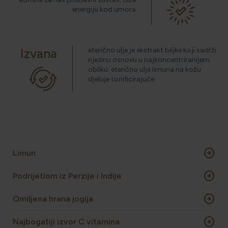
energiju kod umora
HOLISTIČKA NJEGA KOŽE
Izvana
eterično ulje je ekstrakt biljke koji sadrži
njezinu osnovu u najkoncentriranijem
ZLATNI ELIKSIR MEDITERANA: ZAŠTO NAŠA KOŽA
obliku. eterično ulje limuna na kožu
OBOŽAVA SMILJE?
djeluje tonificirajuće
MORE, SUNCE I KLIMA: KAKO OBNOVITI KOŽU NAKON
DANA NA PLAŽI?
arrow_circle_right
Limun
NJEGA TIJELA NAKON SUNČANJA: ZAŠTO NE BISMO
TREBALI ZABORAVITI KOŽU ISPOD VRATA?
arrow_circle_right
Podrijetlom iz Perzije i Indije
arrow_circle_right
Omiljena hrana jogija
arrow_circle_right
Najbogatiji izvor C vitamina