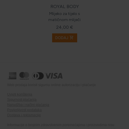
ROYAL BODY
Mlijeko za tijelo s
matičnom mliječi
24,00 €
shopping_cart
DODAJ
Web prodaja koristi sigurnu online autorizaciju i plaćanje
Uvjeti korištenja
Sigurnost plaćanja
Narudžba i načini plaćanja
Povjerljivost podataka
Dostava i reklamacije
Informacije o brojnim zdravstvenim poremećajima i proizvodima nisu