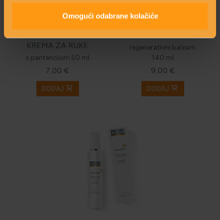
Omogući odabrane kolačiće
PETE I STOPALA
KREMA ZA RUKE
regenerativni balzam
s pantenolom 50 ml
140 ml
7,00 €
9,00 €
shopping_cart
shopping_cart
DODAJ
DODAJ