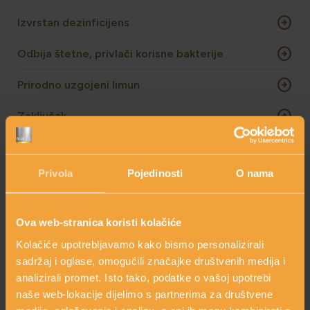
arrow_circle_right
Izvrstan dezinficijens
arrow_circle_right
Odbija štetne, privlači korisne bakterije
arrow_circle_right
Prirodno uzgojeni limun
arrow_circle_right
Zaključak
OVAJ SASTOJAK SADRŽE SLJEDEĆI
Privola
Pojedinosti
O nama
PROIZVODI
Ova web-stranica koristi kolačiće
Kolačiće upotrebljavamo kako bismo personalizirali
sadržaj i oglase, omogućili značajke društvenih medija i
analizirali promet. Isto tako, podatke o vašoj upotrebi
naše web-lokacije dijelimo s partnerima za društvene