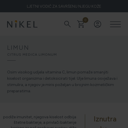
LJETNI VODIČ ZA SAVRŠENU NJEGU KOŽE
0
search
shopping_cart
account_circle
Koje su to ljekovitosti smilja i kako smilje djeluje na lice i prve
bore
LIMUN
CITRUS MEDICA LIMONUM
ŽELITE LI BLISTAVU KOŽU PODARITE JOJ SMILJE
Osim visokog udjela vitamina C, limun pomaže smanjiti
kiselost organizma i detoksicirati tijel. Ulje limuna osvježava i
stimulira, a njegov je miris poželjan u brojnim kozmetičkim
NIKEL HEROJ PRIRODE
preparatima.
5 ZNAKOVA DA JE KOŽA DEHIDRIRANA (I KAKO JOJ
podiže imunitet, njegova kiselost odbija
Iznutra
VRATITI SVJEŽINU)
štetne bakterje, a privlači bakterije
korisne za naš probavni sustav, diže