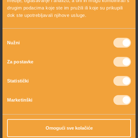
medije, oglašavanje i analizu, a oni ih mogu kombinirati s
drugim podacima koje ste im pružili ili koje su prikupili
dok ste upotrebljavali njihove usluge.
KREMA ZA RUKE S
Odabir
PANTENOLOM
Nužni
ANTICELULITNO ULJE
pristanka
200 ml jer ste to Vi
tražili!
s grejpom
19,92 €
17,00 €
24,90 €
Za postavke
shopping_cart
shopping_cart
DODAJ
DODAJ
Statistički
Marketinški
Omogući sve kolačiće