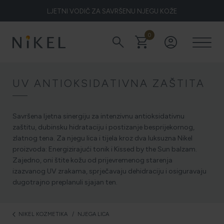
LJETNI VODIČ ZA SAVRŠENU NJEGU KOŽE
0
search
shopping_cart
account_circle
Koje su to ljekovitosti smilja i kako smilje djeluje na lice i prve
bore
UV ANTIOKSIDATIVNA ZAŠTITA
ŽELITE LI BLISTAVU KOŽU PODARITE JOJ SMILJE
Savršena ljetna sinergiju za intenzivnu antioksidativnu
zaštitu, dubinsku hidrataciju i postizanje besprijekornog,
zlatnog tena. Za njegu lica i tijela kroz dva luksuzna Nikel
proizvoda: Energizirajući tonik i Kissed by the Sun balzam.
NIKEL HEROJ PRIRODE
Zajedno, oni štite kožu od prijevremenog starenja
izazvanog UV zrakama, sprječavaju dehidraciju i osiguravaju
dugotrajno preplanuli sjajan ten.
5 ZNAKOVA DA JE KOŽA DEHIDRIRANA (I KAKO JOJ
VRATITI SVJEŽINU)
NIKEL KOZMETIKA
NJEGA LICA
arrow_back_ios