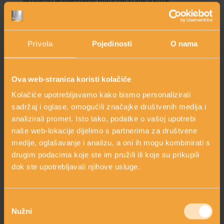
aktivaciju epidermalnih matičnih stanica kože.
Zaštita:
Matične stanice zelene jabuke ugrađene u BIO
hidrolat damaščanske ruže štite kožu od foto-starenja.
Rezultat:
Sprječava gubitak vlage i vraća umornoj koži
trenutačnu svježinu i mladolikost.
Privola
Pojedinosti
O nama
Kissed by the Sun – Balzam za zlatnu preplanulost
(240 ml)
Ova web-stranica koristi kolačiće
je prirodni bogati balzam s neodoljivim mirisom kokosa koji
se topi pod prstima i pretvara u raskošno ulje.
Kolačiće upotrebljavamo kako bismo personalizirali
Djelovanje
: Ubrzava prirodno tamnjenje kože i produljuje
sadržaj i oglase, omogućili značajke društvenih medija i
postojanost brončane preplanulosti.
analizirali promet. Isto tako, podatke o vašoj upotrebi
Sastav
: Moćna kombinacija kokosovog i kakao maslaca,
naše web-lokacije dijelimo s partnerima za društvene
badema, masline, avokada, nevena i vitamina E.
medije, oglašavanje i analizu, a oni ih mogu kombinirati s
Rezultat:
Dubinski hrani kožu, štiti je od isušivanja i
ostavlja prekrasan, svilenkasti sjaj.
drugim podacima koje ste im pružili ili koje su prikupili
dok ste upotrebljavali njihove usluge.
Cjelovita antioksidativna obrana:
Oba proizvoda djeluju
sinergijski protiv štetnog utjecaja slobodnih radikala i
Odabir
sunčevog zračenja.
Nužni
Stop dehidraciji:
Sunce, vjetar i more isušuju kožu, a ovaj set
pristanka
trenutačno obnavlja njezin hidrolipidni sloj.