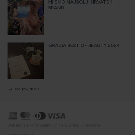
MI SMO NAJBOLJI HRVATSKI
BRAND
GRAZIA BEST OF BEAUTY 2024
arrow_right_alt
POGLEDAJTE SVE
Web prodaja koristi sigurnu online autorizaciju i plaćanje