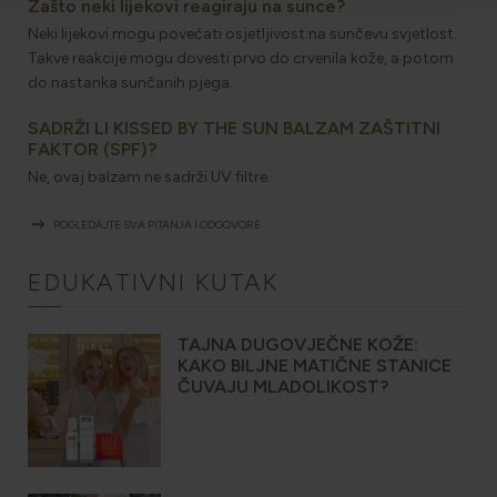
Zašto neki lijekovi reagiraju na sunce?
Neki lijekovi mogu povećati osjetljivost na sunčevu svjetlost.
Takve reakcije mogu dovesti prvo do crvenila kože, a potom
do nastanka sunčanih pjega.
SADRŽI LI KISSED BY THE SUN BALZAM ZAŠTITNI
FAKTOR (SPF)?
Ne, ovaj balzam ne sadrži UV filtre.
arrow_right_alt
POGLEDAJTE SVA PITANJA I ODGOVORE
EDUKATIVNI KUTAK
TAJNA DUGOVJEČNE KOŽE:
KAKO BILJNE MATIČNE STANICE
ČUVAJU MLADOLIKOST?