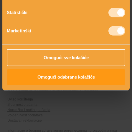
Postavite pitanje
Statistički
Kreatorica linije: Mirjana Brlečić, MPharm
Marketinški
Omogući sve kolačiće
Omogući odabrane kolačiće
Web prodaja koristi sigurnu online autorizaciju i plaćanje
Uvjeti korištenja
Sigurnost plaćanja
Narudžba i načini plaćanja
Povjerljivost podataka
Dostava i reklamacije
Informacije o brojnim zdravstvenim poremećajima i proizvodima nisu