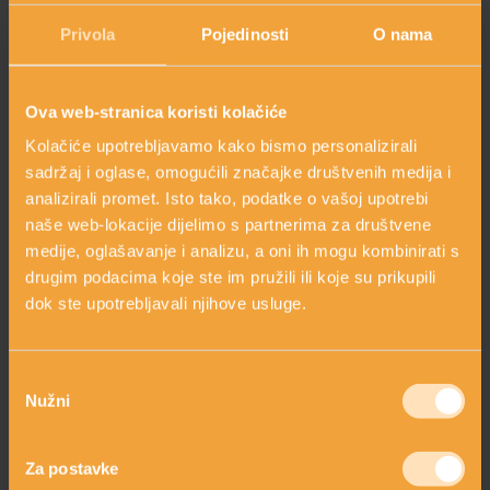
prirodnog tamnjenja. Za sigurno boravak na suncu, nakon
Privola
Pojedinosti
O nama
nanošenja balzama nanesite proizvod sa zaštitnim faktorom
HOLISTIČKA NJEGA KOŽE
(SPF).
Ova web-stranica koristi kolačiće
Kolačiće upotrebljavamo kako bismo personalizirali
ZLATNI ELIKSIR MEDITERANA: ZAŠTO NAŠA KOŽA
OBOŽAVA SMILJE?
sadržaj i oglase, omogućili značajke društvenih medija i
analizirali promet. Isto tako, podatke o vašoj upotrebi
naše web-lokacije dijelimo s partnerima za društvene
MORE, SUNCE I KLIMA: KAKO OBNOVITI KOŽU NAKON
medije, oglašavanje i analizu, a oni ih mogu kombinirati s
DANA NA PLAŽI?
drugim podacima koje ste im pružili ili koje su prikupili
dok ste upotrebljavali njihove usluge.
NJEGA TIJELA NAKON SUNČANJA: ZAŠTO NE BISMO
TREBALI ZABORAVITI KOŽU ISPOD VRATA?
Odabir
Nužni
pristanka
PITAJTE NAS
Za postavke