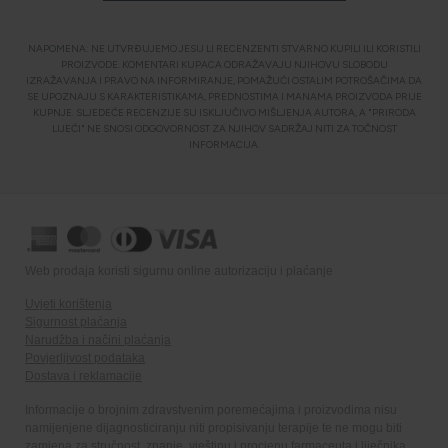
NAPOMENA: NE UTVRĐUJEMO JESU LI RECENZENTI STVARNO KUPILI ILI KORISTILI
PROIZVODE. KOMENTARI KUPACA ODRAŽAVAJU NJIHOVU SLOBODU
IZRAŽAVANJA I PRAVO NA INFORMIRANJE, POMAŽUĆI OSTALIM POTROŠAČIMA DA
SE UPOZNAJU S KARAKTERISTIKAMA, PREDNOSTIMA I MANAMA PROIZVODA PRIJE
KUPNJE. SLJEDEĆE RECENZIJE SU ISKLJUČIVO MIŠLJENJA AUTORA, A "PRIRODA
LIJEĆI" NE SNOSI ODGOVORNOST ZA NJIHOV SADRŽAJ NITI ZA TOČNOST
INFORMACIJA.
Web prodaja koristi sigurnu online autorizaciju i plaćanje
Uvjeti korištenja
Sigurnost plaćanja
Narudžba i načini plaćanja
Povjerljivost podataka
Dostava i reklamacije
Informacije o brojnim zdravstvenim poremećajima i proizvodima nisu
namijenjene dijagnosticiranju niti propisivanju terapije te ne mogu biti
zamjena za stručnost, znanje, vještinu i procjenu farmaceuta i liječnika.