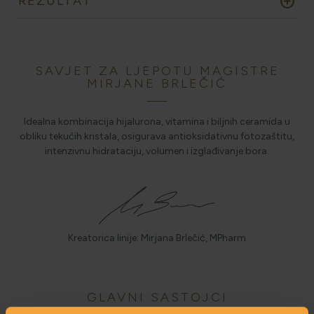
add_circle
REZULTAT
SAVJET ZA LJEPOTU MAGISTRE
MIRJANE BRLEČIĆ
Idealna kombinacija hijalurona, vitamina i biljnih ceramida u
obliku tekućih kristala, osigurava antioksidativnu fotozaštitu,
intenzivnu hidrataciju, volumen i izglađivanje bora.
Kreatorica linije: Mirjana Brlečić, MPharm
GLAVNI SASTOJCI