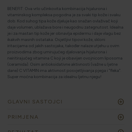
BENEFIT: Ova vrlo učinkovita kombinacija hijalurona i
vitaminskog kompleksa pogodna je za svaki tip kože i svaku
dob. Kod suhog tipa kože djeluje kao snažan ovlaživač koji
daje volumen, ublažava bore i neugodnu zategnutost. Idealna
je i za mastan tip kože jer obnavlja epidermu i daje vlagu bez
ikakvih masnih ostataka. Osjetljivi tipovi kože, skloni
iritacijama od jakih sastojaka, također nalaze utjehu u ovim
proizvodima zbog umirujućeg djelovanja hijalurona i
neiritirajućeg vitamina C koji je obavijen ovojnicom liposoma
(ceramida). Osim antioksidativne aktivnosti (važne u ljetne
dane) C VITAMIN ima aktivnost posvjetljivanja pjega i "fleka".
Super moćna kombinacija za idealnu ljetnu njegu!
add_circle
GLAVNI SASTOJCI
add_circle
PRIMJENA