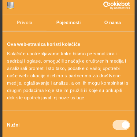
Upoznajte glavne sastojke i naučite sve o inovativnom
pristupu njezi “iznutra i izvana”
Privola
Pojedinosti
O nama
Ova web-stranica koristi kolačiće
Kolačiće upotrebljavamo kako bismo personalizirali
sadržaj i oglase, omogućili značajke društvenih medija i
HIJALURONSKA KISELINA
analizirali promet. Isto tako, podatke o vašoj upotrebi
naše web-lokacije dijelimo s partnerima za društvene
medije, oglašavanje i analizu, a oni ih mogu kombinirati s
drugim podacima koje ste im pružili ili koje su prikupili
dok ste upotrebljavali njihove usluge.
Odabir
Nužni
pristanka