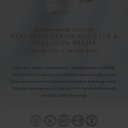
HOLISTIČKA NJEGA KOŽE
SVJEŽINA. PUNOĆA. ČVRSTOĆA.
HYALURON SERUM/BOOSTER &
ZLATNI ELIKSIR MEDITERANA: ZAŠTO NAŠA KOŽA
HYALURON KREMA
OBOŽAVA SMILJE?
SERUM 15ML + KREMA 50ML
MORE, SUNCE I KLIMA: KAKO OBNOVITI KOŽU NAKON
Hidrirana, svježa, blistava koža. Smanjene bore. KLINIČKI
DANA NA PLAŽI?
DOKAZANO evidentno poboljšanje teksture kože, razina
hidratacije, volumen kože kao i smanjenje finih linija i bora.
Također smanjeni su svi znakovi foto starenja uključujuči
NJEGA TIJELA NAKON SUNČANJA: ZAŠTO NE BISMO
sunčane i staračke pjege.
TREBALI ZABORAVITI KOŽU ISPOD VRATA?