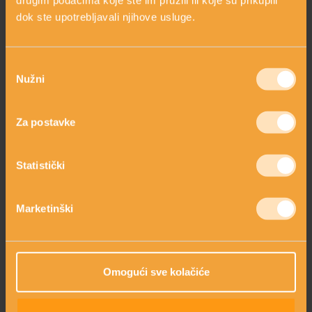
Kako masirati područje oko očiju?
arrow_forward_ios
dok ste upotrebljavali njihove usluge.
Vršcima prstiju lagano tapkajte područje oko očiju
kako biste potaknuli cirkulaciju i opustili mišiće.
Odabir
Nužni
pristanka
Za postavke
Statistički
Marketinški
PITAJTE NAS
Omogući sve kolačiće
Postavite pitanje