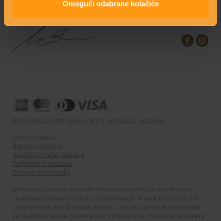
Omogući odabrane kolačiće
Kreatorica linije: Mirjana Brlečić, MPharm
Web prodaja koristi sigurnu online autorizaciju i plaćanje
Uvjeti korištenja
Sigurnost plaćanja
Narudžba i načini plaćanja
Povjerljivost podataka
Dostava i reklamacije
Informacije o brojnim zdravstvenim poremećajima i proizvodima nisu
namijenjene dijagnosticiranju niti propisivanju terapije te ne mogu biti
zamjena za stručnost, znanje, vještinu i procjenu farmaceuta i liječnika.
Za specifične savjete i upute u vezi s proizvodima, molimo da se obratite