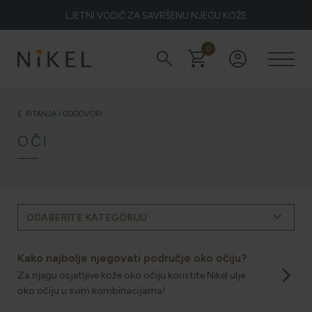
LJETNI VODIČ ZA SAVRŠENU NJEGU KOŽE
0
search
shopping_cart
account_circle
Koje su to ljekovitosti smilja i kako smilje djeluje na lice i prve
bore
PITANJA I ODGOVORI
arrow_back_ios
OČI
ŽELITE LI BLISTAVU KOŽU PODARITE JOJ SMILJE
NIKEL HEROJ PRIRODE
keyboard_arrow_down
ODABERITE KATEGORIJU
Kako najbolje njegovati područje oko očiju?
arrow_forward_ios
Za njegu osjetljive kože oko očiju koristite Nikel ulje
5 ZNAKOVA DA JE KOŽA DEHIDRIRANA (I KAKO JOJ
VRATITI SVJEŽINU)
oko očiju u svim kombinacijama!