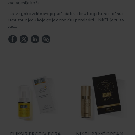
zaglađenija koža.
I za kraj, ako želite svojoj koži dati uistinu bogatu, raskošnu i
luksuznu njegu koja će je obnoviti i pomladiti – NiKEL je tu za
vas…
ELIKSIR PROTIV BORA
NIKEL PRIVÉ CREAM