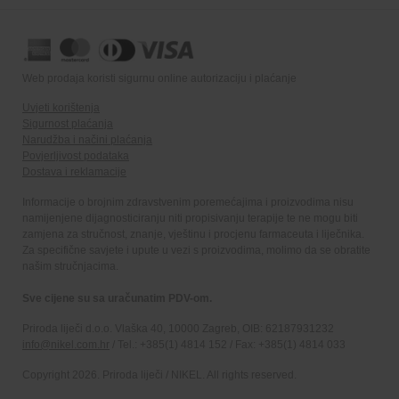
Web prodaja koristi sigurnu online autorizaciju i plaćanje
Uvjeti korištenja
Sigurnost plaćanja
Narudžba i načini plaćanja
Povjerljivost podataka
Dostava i reklamacije
Informacije o brojnim zdravstvenim poremećajima i proizvodima nisu
namijenjene dijagnosticiranju niti propisivanju terapije te ne mogu biti
zamjena za stručnost, znanje, vještinu i procjenu farmaceuta i liječnika.
Za specifične savjete i upute u vezi s proizvodima, molimo da se obratite
našim stručnjacima.
Sve cijene su sa uračunatim PDV-om.
Priroda liječi d.o.o. Vlaška 40, 10000 Zagreb, OIB: 62187931232
info@nikel.com.hr
/ Tel.: +385(1) 4814 152 / Fax: +385(1) 4814 033
Copyright 2026. Priroda liječi / NIKEL. All rights reserved.