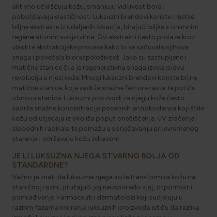
aktivno učvršćuju kožu, smanjuju vidljivost bora i
poboljšavaju elastičnost. Luksuzni brendovi koriste i rijetke
biljne ekstrakte iz udaljenih lokacija, birajući biljke s iznimnim
regenerativnim svojstvima. Ovi ekstrakti često prolaze kroz
vlastite ekstrakcijske procese kako bi se sačuvala njihova
snaga i povećala bioraspoloživost. Jako su zastupljene i
matične stanice čija je regenerativna snaga izvela pravu
revoluciju u njezi kože. Mnogi luksuzni brendovi koriste biljne
matične stanice, koje sadrže snažne faktore rasta te potiču
obnovu stanica. Luksuzni proizvodi za njegu kože često
sadrže snažne koncentracije posebnih antioksidansa koji štite
kožu od utjecaja iz okoliša poput onečišćenja, UV zračenja i
slobodnih radikala te pomažu u sprječavanju prijevremenog
starenja i održavaju kožu zdravom.
JE LI LUKSUZNA NJEGA STVARNO BOLJA OD
STANDARDNE?
Važno je znati da luksuzna njega kože transformira kožu na
staničnoj razini, pružajući joj neusporediv sjaj, otpornost i
pomlađivanje. Farmaceuti i dermatolozi koji sudjeluju u
raznim fazama kreiranja luksuznih proizvoda ističu da razlika