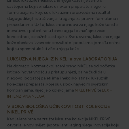
između luksuzne i neluksuzne njege kože nije samo u
sastojcima koji se nalaze u nekom preparatu, nego i u
formulacijama koje su u luksuznim proizvodima rezultat
dugogodišnjih istraživanja i traganja za pravim formulama i
procedurama. Uz to, luksuzni brendovi za njegu kože koriste
inovativnu i patentiranu tehnologiju te značajno veće
koncentracije snažnih sastojaka. Sve u svemu, luksuzna njega
kože obećava izvanredne rezultate i popularna je među onima
koji su spremni uložiti više u njegu kože.
LUKSUZNA NJEGA IZ NiKEL-a ova LABORATORIJA
Na domaćoj kozmetičkoj sceni brend NiKEL se od početka
isticao inovativnošću u pristupu njezi, pa ne čudi da u
njegovoj bogatoj paleti ima i nekoliko istinski luksuznih
kolekcija i preparata, koje su uz bok najvećim svjetskim
kompanijama. Riječ je o kolekcijama
NiKEL PRIVÉ
te
LUX –
INTENZIVNA NJEGA
.
VISOKA BIOLOŠKA UČINKOVITOST KOLEKCIJE
NiKEL PRIVÉ
Kad je lansirana na tržište luksuzna kolekcija NiKEL PRIVÉ
otvorila je novi svijet ljepote i anti-aging njege. Inovacija koju