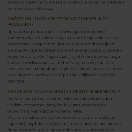
posebno lijepim mirisima te ambalaži koja na prvi pogled šalje
poruku raskoši i luksuza.
ZAŠTO SU LUKSUZNI PROIZVODI SKUPLJI OD
PROSJEKA?
Upravo zbog dugotrajnih istraživanja i razvoja, većih
koncentracija aktivnih sastojaka te korištenja jedinstvenih ili
patentiranih komponenti luksuzni su proizvodi skuplji od
standarda. Cijena odražava znanstvene spoznaje ugrađene u
pojedine proizvode. Najprestižniji svjetski brendovi za njegu
kože ulažu velika sredstva u istraživanje i razvoj, koristeći
najsuvremeniju tehnologiju i rijetke, visokoučinkovite sastojke
kako bi stvorili proizvode koji pružaju vidljive i dugotrajne
rezultate.
KAKVE SASTOJKE KORISTE LUKSUZNI BRENDOVI?
U prvom redu, to su izuzetno učinkoviti aktivni sastojci u
visokim koncentracijama, što luksuzne preparate čini
posebnima. Nabrojat ćemo samo neke…
U njima se nalaze, primjerice, visokokvalitetne formulacije
naprednih peptida za regeneraciju kože, dizajniranih tako da
duboko prodru i potaknu prirodne procese obnove kože,