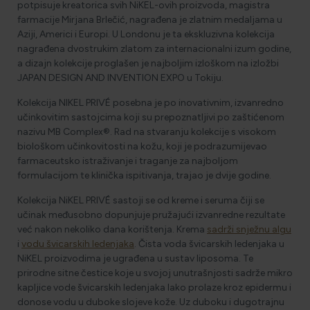
potpisuje kreatorica svih NiKEL-ovih proizvoda, magistra
farmacije Mirjana Brlečić, nagrađena je zlatnim medaljama u
Aziji, Americi i Europi. U Londonu je ta ekskluzivna kolekcija
nagrađena dvostrukim zlatom za internacionalni izum godine,
a dizajn kolekcije proglašen je najboljim izloškom na izložbi
JAPAN DESIGN AND INVENTION EXPO u Tokiju.
Kolekcija NIKEL PRIVÉ posebna je po inovativnim, izvanredno
učinkovitim sastojcima koji su prepoznatljivi po zaštićenom
nazivu MB Complex®. Rad na stvaranju kolekcije s visokom
biološkom učinkovitosti na kožu, koji je podrazumijevao
farmaceutsko istraživanje i traganje za najboljom
formulacijom te klinička ispitivanja, trajao je dvije godine.
Kolekcija NiKEL PRIVÉ sastoji se od kreme i seruma čiji se
učinak međusobno dopunjuje pružajući izvanredne rezultate
već nakon nekoliko dana korištenja. Krema
sadrži snježnu algu
i
vodu švicarskih ledenjaka
. Čista voda švicarskih ledenjaka u
NiKEL proizvodima je ugrađena u sustav liposoma. Te
prirodne sitne čestice koje u svojoj unutrašnjosti sadrže mikro
kapljice vode švicarskih ledenjaka lako prolaze kroz epidermu i
donose vodu u duboke slojeve kože. Uz duboku i dugotrajnu