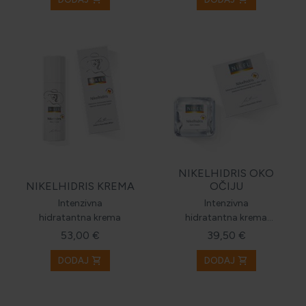
NIKELHIDRIS OKO
NIKELHIDRIS KREMA
OČIJU
Intenzivna
Intenzivna
hidratantna krema
hidratantna krema
oko očiju
53,00 €
39,50 €
shopping_cart
shopping_cart
DODAJ
DODAJ