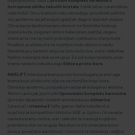
osjetljivoj koži. Sadrži
prirodni kompleks ceramida
u
liotropnom obliku tekućih kristala
(oblik sličan ceramidima
naše kože). Oni u kratkom roku obnavljaju površinski zaštitni
sloj epiderme sprječavajući gubitak vlage iz dubokih slojeva.
Obnavljanje lipidne barijere obnovit će fiziološke funkcije
stanica kože, osigurati dobro balansirani sadržaj vlage u
stanicama i na taj način poboljšati cjelokupno stanje kože.
Posebno je učinkovita za osjetljivu kožu sklonu crvenilu.
Nanesite je u tankom sloju na čistu kožu lica, vrata i dekoltea.
Nježno masirajte dok se ne upije. Za još bolje rezultate, prije
kreme nanesite nekoliko kapi
Eliksira protiv bora
.
NiKELIFT
Intenzivna krema protiv bora bogata je anti-age
krema koja učinkovito cilja na na mimičke linije i bore.
Obnavlja epidermu, pospješuje nastanak kolagena i elastina.
Aktivni sastojak je prirodni
liposomalni kompleks karnozina
(prirodni dipeptid)
i snažnih antioksidanas
silimarina
(sikavica) i
vitamina E
(
alfa, gama i delta tokoferoli iz
soje)
koji je kompetitivni inhibitor AGE-a. Ujutro i / ili navečer
nanesite kremu na lice, vrat i dekolte te masirajte nježnim
pokretima dok se ne upije. Rezultat će biti smanjene bore i
borice, povećana elastičnost i čvrstoća te toniranija i vidljivo