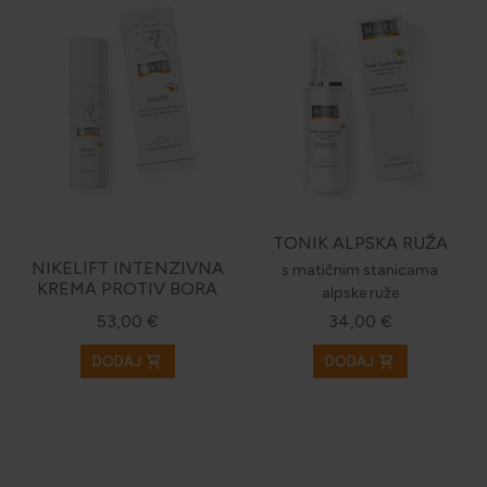
TONIK ALPSKA RUŽA
NIKELIFT INTENZIVNA
s matičnim stanicama
KREMA PROTIV BORA
alpske ruže
53,00 €
34,00 €
shopping_cart
shopping_cart
DODAJ
DODAJ