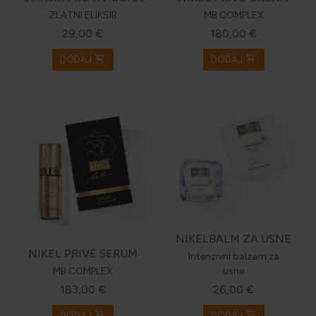
ZLATNI ELIKSIR
MB COMPLEX
29,00 €
180,00 €
shopping_cart
shopping_cart
DODAJ
DODAJ
NIKELBALM ZA USNE
NIKEL PRIVÉ SERUM
Intenzivni balzam za
MB COMPLEX
usne
183,00 €
26,00 €
shopping_cart
shopping_cart
DODAJ
DODAJ