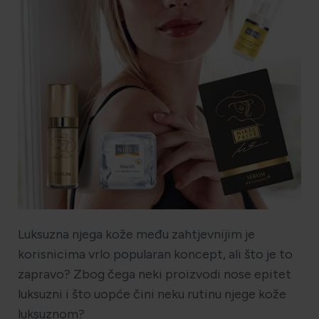
HOLISTIČKA NJEGA KOŽE
ZLATNI ELIKSIR MEDITERANA: ZAŠTO NAŠA KOŽA
OBOŽAVA SMILJE?
MORE, SUNCE I KLIMA: KAKO OBNOVITI KOŽU NAKON
DANA NA PLAŽI?
NJEGA TIJELA NAKON SUNČANJA: ZAŠTO NE BISMO
Luksuzna njega kože među zahtjevnijim je
TREBALI ZABORAVITI KOŽU ISPOD VRATA?
korisnicima vrlo popularan koncept, ali što je to
zapravo? Zbog čega neki proizvodi nose epitet
luksuzni i što uopće čini neku rutinu njege kože
luksuznom?