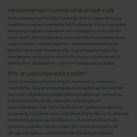
VRHUNSKIM SASTOJCIMA DO BLISTAVE KOŽE
Svakodnevno kozmetička industrija širom svijeta izbacuje
mnoštvo novih proizvoda na tržište ljepote. Visoko razvijene
kompanije natječu se kvalitetom, inovativnim formulama i
novim pristupima rješavanju niza specifičnih problema kože,
ulažući pritom ozbiljan kapital u znanstvena istraživanja i
klinička testiranja. Posebna niša unutar beauty industrije
namijenjena je luksuznoj njezi kože, koja se učinkovitošću,
sastojcima, ambalažom i cijenom izdvaja od prosjeka.
ŠTO JE LUKSUZNA NJEGA KOŽE?
Luksuzna njega je superiorna po sastojcima, pakiranju i
rezultatima. Ona podrazumijeva proizvode najviše kvalitete
koji u sebi objedinjuju višegodišnja istraživanja i testiranja,
inovativne formulacije, naprednu tehnologiju te
najsuvremenije i vrlo često ekskluzivne i rijetke sastojke koji
osiguravaju izuzetne i brzo vidljive rezultate. No, uz to luksuzni
kozmetički proizvodi osmišljeni su i da korisnicima pruže
potpuno osjetilno iskustvo tako što će im omogućiti da
uživaju u bogatim, učinkovitim teksturama proizvoda,