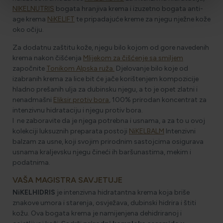
NIKELNUTRIS
bogata hranjiva krema i izuzetno bogata anti-
age krema
NiKELIFT
te pripadajuće kreme za njegu nježne kože
oko očiju.
Za dodatnu zaštitu kože, njegu bilo kojom od gore navedenih
krema nakon čišćenja
Mlijekom za čišćenje sa smiljem
započnite
Tonikom Alpska ruža.
Djelovanje bilo koje od
izabranih krema za lice bit će jače korištenjem kompozicije
hladno prešanih ulja za dubinsku njegu, a to je opet zlatni i
nenadmašni
Eliksir protiv bora
, 100% prirodan koncentrat za
intenzivnu hidrataciju i njegu protiv bora.
I ne zaboravite da je njega potrebna i usnama, a za to u ovoj
kolekciji luksuznih preparata postoji
NiKELBALM
Intenzivni
balzam za usne, koji svojim prirodnim sastojcima osigurava
usnama kraljevsku njegu čineći ih baršunastima, mekim i
podatnima.
VAŠA MAGISTRA SAVJETUJE
NiKELHIDRIS
je intenzivna hidratantna krema koja briše
znakove umora i starenja, osvježava, dubinski hidrira i štiti
kožu. Ova bogata krema je namijenjena dehidriranoj i