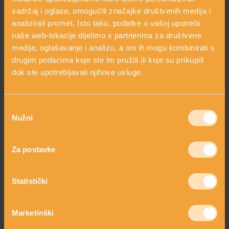
arrow_circle_right
Sposobnost vezanja vode
sadržaj i oglase, omogućili značajke društvenih medija i
arrow_circle_right
analizirali promet. Isto tako, podatke o vašoj upotrebi
U proizvodnji sladoleda
naše web-lokacije dijelimo s partnerima za društvene
arrow_circle_right
Je li fruktoza prirodni šećer?
medije, oglašavanje i analizu, a oni ih mogu kombinirati s
drugim podacima koje ste im pružili ili koje su prikupili
arrow_circle_right
Mora proći kroz jetru
dok ste upotrebljavali njihove usluge.
arrow_circle_right
Gdje se nalazi najviše fruktoze?
Odabir
arrow_circle_right
Koliko se fruktoze može konzumirati?
Nužni
pristanka
arrow_circle_right
Zaključak
Za postavke
OVAJ SASTOJAK SADRŽE SLJEDEĆI
Statistički
PROIZVODI
Marketinški