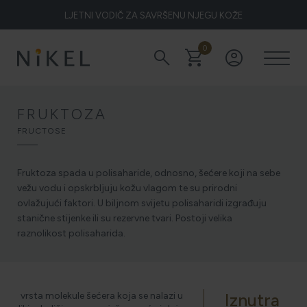
LJETNI VODIČ ZA SAVRŠENU NJEGU KOŽE
0
search
shopping_cart
account_circle
Koje su to ljekovitosti smilja i kako smilje djeluje na lice i prve
bore
FRUKTOZA
FRUCTOSE
ŽELITE LI BLISTAVU KOŽU PODARITE JOJ SMILJE
Fruktoza spada u polisaharide, odnosno, šećere koji na sebe
vežu vodu i opskrbljuju kožu vlagom te su prirodni
ovlažujući faktori. U biljnom svijetu polisaharidi izgrađuju
NIKEL HEROJ PRIRODE
stanične stijenke ili su rezervne tvari. Postoji velika
raznolikost polisaharida.
5 ZNAKOVA DA JE KOŽA DEHIDRIRANA (I KAKO JOJ
VRATITI SVJEŽINU)
vrsta molekule šećera koja se nalazi u
Iznutra